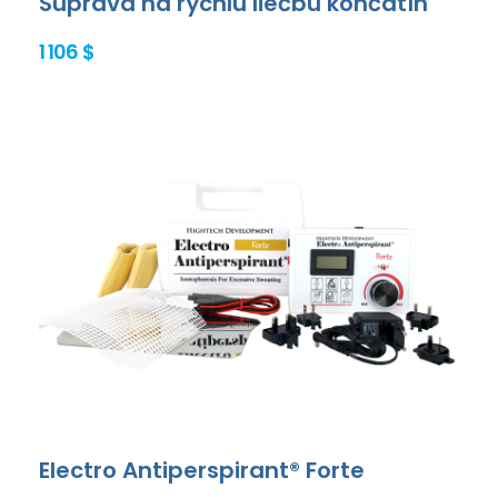
Súprava na rýchlu liečbu končatín
1 106 $
Electro Antiperspirant® Forte