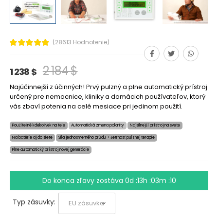
(28613 Hodnotenie)
2 184 $
1 238 $
Najúčinnejší z účinných! Prvý pulzný a plne automatický prístroj
určený pre nemocnice, kliniky a domácich používateľov, ktorý
vás zbaví potenia na celé mesiace pri jedinom použití.
Použiteľné kdekoľvek na tele
Automatická zmena polarity
Najsilnejší prístroj na svete
Na batérie aj do siete
Sila jednosmerného prúdu + šetrnosť pulznej terapie
Plne automatický prístroj novej generácie
Do konca zľavy zostáva
0d :13h :03m :09
Typ zásuvky: