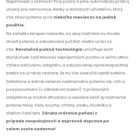
Najúčinnejší z účinných! Prvý pulzný a plne automatický prístroj
určený pre nemocnice, kliniky
a domácich
užívateľov, ktorý
Vás zbaví potenia aj na
niekoľko mesiacov
na jediné
použitie.
Na začiatku terapie nastavíte, na akej časti tela sa chcete
zbaviť potenia
a zabudovaný
počítač všetko urobí za
Vás.
Revolučná pulzná technológia
umožňuje liečiť
ktorúkoľvek časť tela bez nepríjemných pocitov a veľmi citlivo.
Vďaka sieťovému adaptéru a zabudovanej vysokokapacitnej
batérii sa už nikdy nestane, že by Vás zaskočili vybité batérie.
Definitívne a šetrné riešenie nadmerného potenia rúk, nôh
a
pod pazuchami
(v základnom balení). S prídavnými
adaptérmi je možné dlhodobo
a úspešne
liečiť aj nadmerné
potenie hlavy, čela, brucha, chrbta, zadku, hrudníka
a
ďalších
častí tela.
Záruka vrátenia peňazí
v
prípade
nespokojnosti
a expresná
doprava
po
celom
svete zadarmo!