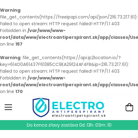
Warning
:
file_get_contents(https://freeipapi.com/api/json/216.73.217.61):
failed to open stream: HTTP request failed! HTTP/1.1 403
Forbidden in
/var/www/www-
root/data/www/electroantiperspirant.sk/app/classes/Us
on line
157
Warning
: file_get_contents(https://api.ip2location.io/?
key=614D0A61437F61385CC9EA29124AF4FB&ip=216.73.217.61):
failed to open stream: HTTP request failed! HTTP/1.1 403
Forbidden in
/var/www/www-
root/data/www/electroantiperspirant.sk/app/classes/Us
on line
170
electroantiperspirant.sk
Do konca zľavy zostáva
0d :13h :03m :09