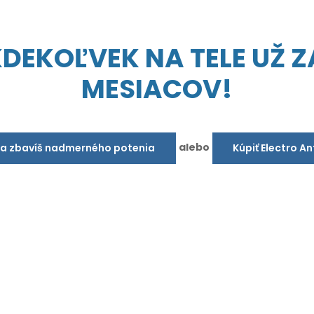
EKOĽVEK NA TELE UŽ ZA
MESIACOV!
alebo
sa zbavíš nadmerného potenia
Kúpiť Electro A