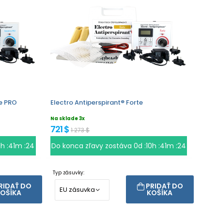
ve PRO
Electro Antiperspirant® Forte
Na sklade 3x
721 $
1 273 $
0h :41m :23
Do konca zľavy zostáva
0d :10h :41m :23
Typ zásuvky:
RIDAŤ DO
PRIDAŤ DO
OŠÍKA
KOŠÍKA