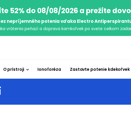
ite 52% do 08/08/2026 a prežite dov
ez nepríjemného potenia vďaka Electro Antiperspirant
uka vrátenia peňazí a doprava kamkoľvek po svete celkom zada
O prístroji
Ionoforéza
Zastavte potenie kdekoľvek
í