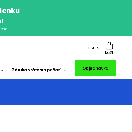
olenku
u!
rmo.
USD
Košík
Objednávka
Záruka vrátenia peňazí