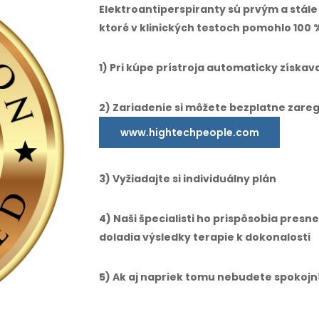
Elektroantiperspiranty sú prvým a stál
ktoré v klinických testoch pomohlo 100 
1) Pri kúpe prístroja automaticky získa
2) Zariadenie si môžete bezplatne zareg
www.hightechpeople.com
3) Vyžiadajte si individuálny plán
4) Naši špecialisti ho prispôsobia pres
doladia výsledky terapie k dokonalosti
5) Ak aj napriek tomu nebudete spokojn