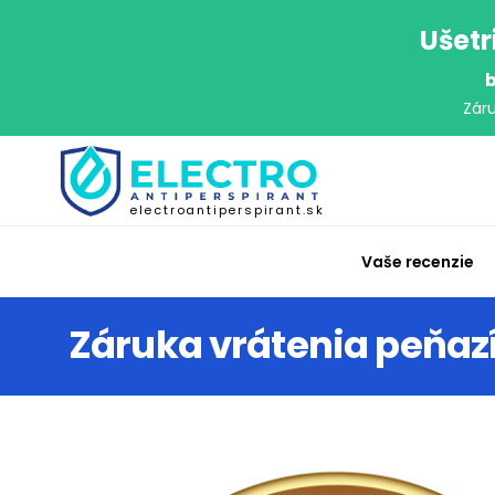
Ušetr
b
Zár
electroantiperspirant.sk
Vaše recenzie
Záruka vrátenia peňaz