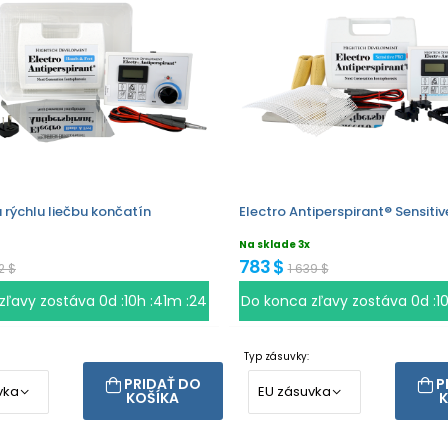
 rýchlu liečbu končatín
Electro Antiperspirant® Sensiti
Na sklade 3x
783 $
2 $
1 639 $
zľavy zostáva
0d :10h :41m :23
Do konca zľavy zostáva
0d :1
Typ zásuvky:
PRIDAŤ DO
P
KOŠÍKA
K