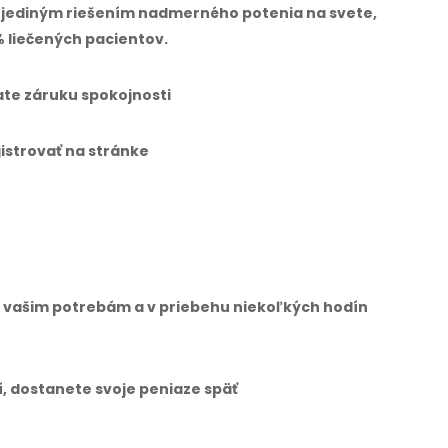
e jediným riešením nadmerného potenia na svete,
% liečených pacientov.
vate záruku spokojnosti
istrovať na stránke
ne vašim potrebám a v priebehu niekoľkých hodín
í, dostanete svoje peniaze späť