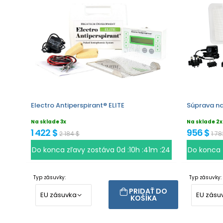
Electro Antiperspirant® ELITE
Súprava na
Na sklade 3x
Na sklade 2x
1 422 $
956 $
2 184 $
1 78
Do konca zľavy zostáva
0d :10h :41m :23
Do konca 
Typ zásuvky:
Typ zásuvky:
PRIDAŤ DO
KOŠÍKA