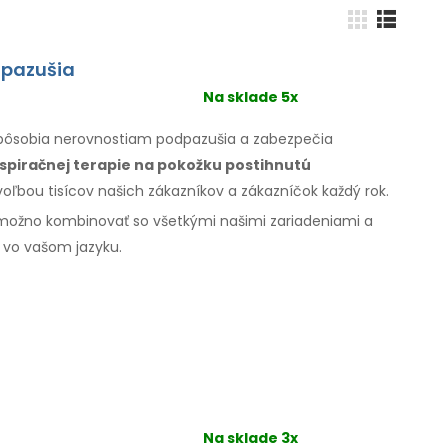
dpazušia
Na sklade 5x
spôsobia nerovnostiam podpazušia
a zabezpečia
spiračnej terapie
na pokožku
postihnutú
 voľbou tisícov našich zákazníkov
a zákazníčok
každý rok.
ožno kombinovať so
všetkými
našimi zariadeniami a
vo
vašom jazyku.
Na sklade 3x