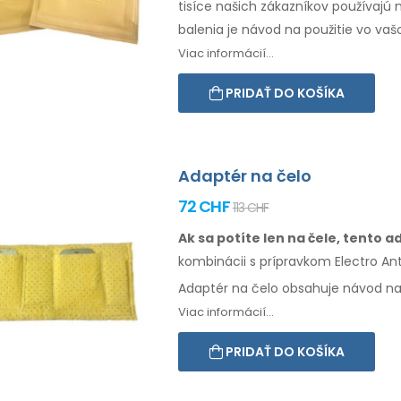
tisíce našich zákazníkov používajú 
balenia je návod na
použitie
vo
vaš
Viac informácií...
PRIDAŤ DO KOŠÍKA
Adaptér na čelo
72 CHF
113 CHF
Ak sa potíte len na čele, tento 
kombinácii
s prípravkom Electro Anti
Adaptér na
čelo
obsahuje návod n
Viac informácií...
PRIDAŤ DO KOŠÍKA