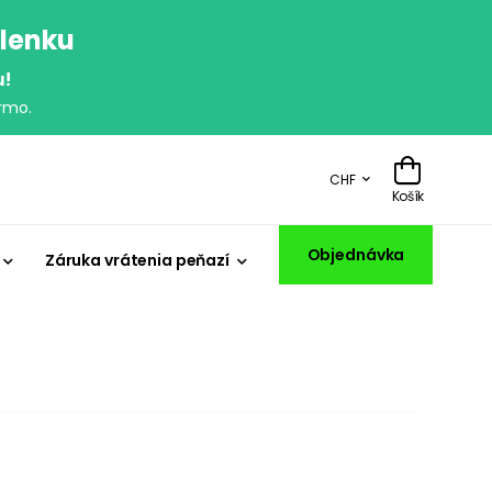
olenku
u!
rmo.
CHF
Košík
Objednávka
Záruka vrátenia peňazí