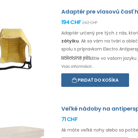
Adaptér pre vlasovú časť 
194 CHF
242 CHF
Adaptér určený pre tých z nás, kto
zátylku
. Ak sa vám na tvári
a obleč
spolu s prípravkom Electro Antipersp
práve pre vás.
Návod na použitie vo vašom jazyku 
Viac informácií...
PRIDAŤ DO KOŠÍKA
Veľké nádoby na antipersp
71 CHF
Ak máte veľké nohy alebo sa potíte