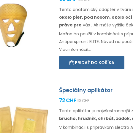
Tento anatomický adaptér v tvare 
okolo
pier, pod nosom, okolo očí
práve
pre
vás
.
Ak
máte
vyššie če
Možno ho použiť v kombinácii s príp
Antiperspirant ELITE. Návod na
použi
Viac informácií...
PRIDAŤ DO KOŠÍKA
Špeciálny aplikátor
72 CHF
113 CHF
Tento aplikátor je najvšestrannejší
brucho,
hrudník, chrbát, zadok,
V kombinácii s prípravkom Electro An