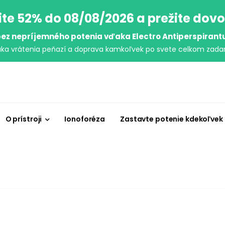
ite 52% do 08/08/2026 a prežite dov
ez nepríjemného potenia vďaka Electro Antiperspirant
uka vrátenia peňazí a doprava kamkoľvek po svete celkom zada
O prístroji
Ionoforéza
Zastavte potenie kdekoľvek