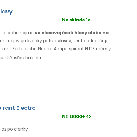
hlavy
Na sklade 1x
rí sa potia najmä
vo vlasovej
časti hlavy alebo na
ení
objavujú kvapky potu
z vlasov
, tento adaptér je
irant Forte alebo Electro Antiperspirant ELITE určený
je súčasťou balenia.
irant Electro
Na sklade 4x
 až po členky.