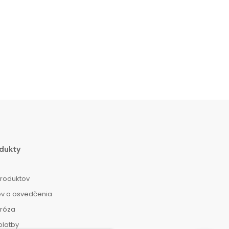
dukty
produktov
ov a osvedčenia
dróza
platby