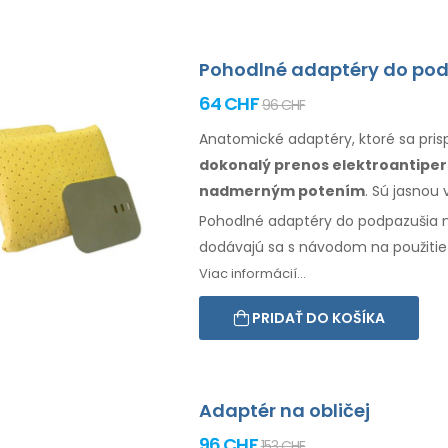
Pohodlné adaptéry do po
64 CHF
96 CHF
Anatomické adaptéry, ktoré sa pri
dokonalý prenos elektroantiper
nadmerným potením
. Sú jasnou
Pohodlné adaptéry do
podpazušia
m
dodávajú sa s návodom na
použitie
Viac informácií...
PRIDAŤ DO KOŠÍKA
Adaptér na obličej
96 CHF
153 CHF