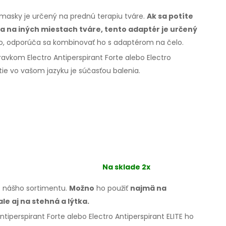
masky je určený na prednú terapiu tváre.
Ak sa potíte
a na iných miestach
tváre
, tento adaptér
je určený
lo, odporúča sa kombinovať ho s
adaptérom na
čelo.
ravkom Electro Antiperspirant Forte alebo Electro
tie
vo
vašom
jazyku je súčasťou balenia.
Na sklade 2x
 z nášho sortimentu.
Možno
ho použiť
najmä
na
ale aj na stehná
a lýtka.
tiperspirant Forte alebo Electro Antiperspirant ELITE ho