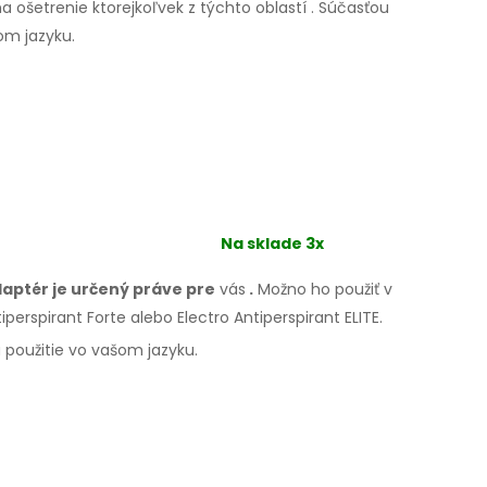
na ošetrenie ktorejkoľvek
z týchto
oblastí
.
Súčasťou
om jazyku
.
Na sklade 3x
adaptér je určený práve pre
vás
.
Možno
ho
použiť
v
perspirant Forte alebo Electro Antiperspirant ELITE.
a
použitie
vo
vašom jazyku
.