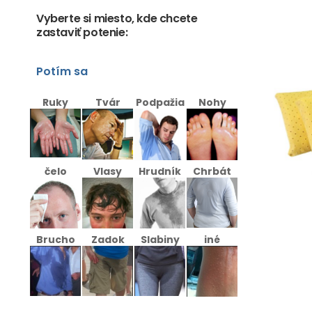
Vyberte si miesto, kde chcete
zastaviť potenie:
Potím sa
Ruky
Tvár
Podpažia
Nohy
čelo
Vlasy
Hrudník
Chrbát
Brucho
Zadok
Slabiny
iné