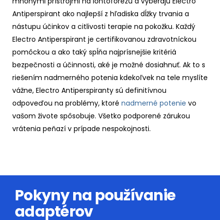
mnohými prístrojmi na iontoforézu a vyberajú Electro
Antiperspirant ako najlepší z hľadiska dĺžky trvania a
nástupu účinkov a citlivosti terapie na pokožku. Každý
Electro Antiperspirant je certifikovanou zdravotníckou
pomôckou a ako taký spĺňa najprísnejšie kritériá
bezpečnosti a účinnosti, aké je možné dosiahnuť. Ak to s
riešením nadmerného potenia kdekoľvek na tele myslíte
vážne, Electro Antiperspiranty sú definitívnou
odpoveďou na problémy, ktoré
nadmerné potenie
vo
vašom živote spôsobuje. Všetko podporené zárukou
vrátenia peňazí v prípade nespokojnosti.
Pokyny na používanie
adaptérov