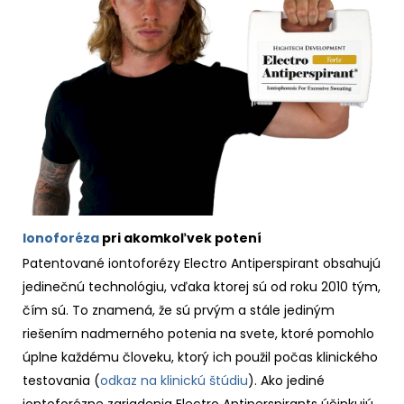
Ionoforéza
pri akomkoľvek potení
Patentované iontoforézy Electro Antiperspirant obsahujú
jedinečnú technológiu, vďaka ktorej sú od roku 2010 tým,
čím sú. To znamená, že sú prvým a stále jediným
riešením nadmerného potenia na svete, ktoré pomohlo
úplne každému človeku, ktorý ich použil počas klinického
testovania (
odkaz na klinickú štúdiu
). Ako jediné
iontoforézne zariadenia Electro Antiperspirants účinkujú