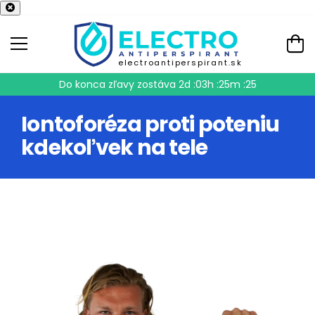
electroantiperspirant.sk
Do konca zľavy zostáva
2d :03h :25m :25
Iontoforéza proti poteniu
kdekoľvek na tele