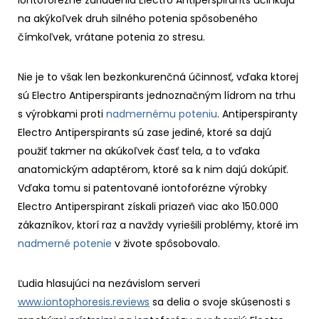
na akýkoľvek druh silného potenia spôsobeného
čímkoľvek, vrátane potenia zo stresu.
Nie je to však len bezkonkurenčná účinnosť, vďaka ktorej
sú Electro Antiperspirants jednoznačným lídrom na trhu
s výrobkami proti
nadmernému poteniu
. Antiperspiranty
Electro Antiperspirants sú zase jediné, ktoré sa dajú
použiť takmer na akúkoľvek časť tela, a to vďaka
anatomickým adaptérom, ktoré sa k nim dajú dokúpiť.
Vďaka tomu si patentované iontoforézne výrobky
Electro Antiperspirant získali priazeň viac ako 150.000
zákazníkov, ktorí raz a navždy vyriešili problémy, ktoré im
nadmerné potenie
v živote spôsobovalo.
Ľudia hlasujúci na nezávislom serveri
www.iontophoresis.reviews
sa delia o svoje skúsenosti s