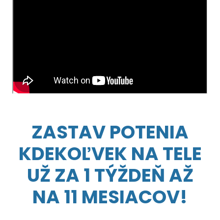
ZASTAV POTENIA
KDEKOĽVEK NA TELE
UŽ ZA 1 TÝŽDEŇ AŽ
NA 11 MESIACOV!