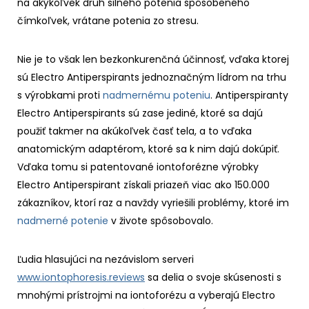
na akýkoľvek druh silného potenia spôsobeného
čímkoľvek, vrátane potenia zo stresu.
Nie je to však len bezkonkurenčná účinnosť, vďaka ktorej
sú Electro Antiperspirants jednoznačným lídrom na trhu
s výrobkami proti
nadmernému poteniu
. Antiperspiranty
Electro Antiperspirants sú zase jediné, ktoré sa dajú
použiť takmer na akúkoľvek časť tela, a to vďaka
anatomickým adaptérom, ktoré sa k nim dajú dokúpiť.
Vďaka tomu si patentované iontoforézne výrobky
Electro Antiperspirant získali priazeň viac ako 150.000
zákazníkov, ktorí raz a navždy vyriešili problémy, ktoré im
nadmerné potenie
v živote spôsobovalo.
Ľudia hlasujúci na nezávislom serveri
www.iontophoresis.reviews
sa delia o svoje skúsenosti s
mnohými prístrojmi na iontoforézu a vyberajú Electro