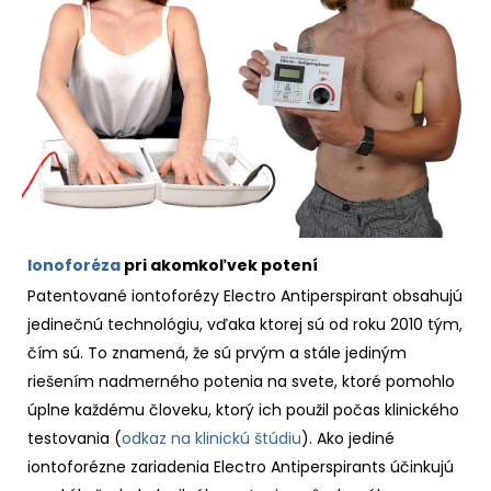
Ionoforéza
pri akomkoľvek potení
Patentované iontoforézy Electro Antiperspirant obsahujú
jedinečnú technológiu, vďaka ktorej sú od roku 2010 tým,
čím sú. To znamená, že sú prvým a stále jediným
riešením nadmerného potenia na svete, ktoré pomohlo
úplne každému človeku, ktorý ich použil počas klinického
testovania (
odkaz na klinickú štúdiu
). Ako jediné
iontoforézne zariadenia Electro Antiperspirants účinkujú