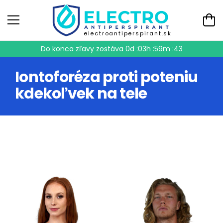
electroantiperspirant.sk
Do konca zľavy zostáva
0d :03h :59m :43
Iontoforéza proti poteniu
kdekoľvek na tele