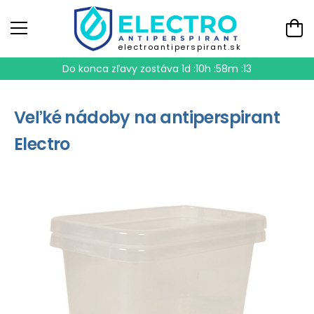
electroantiperspirant.sk
Do konca zľavy zostáva
1d :10h :58m :12
Veľké nádoby na antiperspirant
Electro