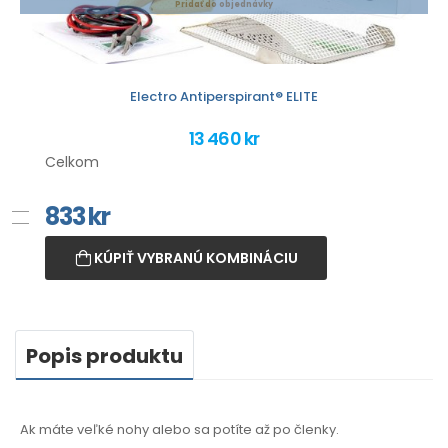
Pridať do objednávky
Electro Antiperspirant® ELITE
13 460 kr
Celkom
833
kr
KÚPIŤ VYBRANÚ KOMBINÁCIU
Popis produktu
Ak máte veľké nohy alebo sa potíte až po členky.