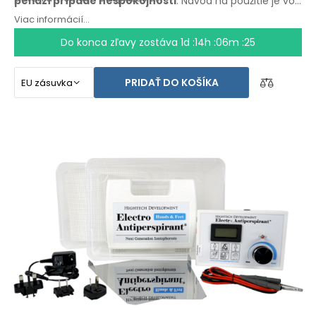
peňazí
prípade
nespokojnosti
. Návod na použitie
je vo
Vašom
jazyku.
Viac informácií...
Do konca zľavy zostáva
1d :14h :06m :25
PRIDAŤ DO KOŠÍKA