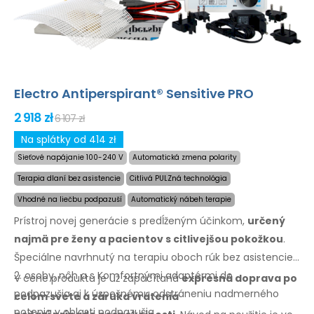
Electro Antiperspirant® Sensitive PRO
2 918 zł
6 107 zł
Na splátky od 414 zł
Sieťové napájanie 100-240 V
Automatická zmena polarity
Terapia dlaní bez asistencie
Citlivá PULZná technológia
Vhodné na liečbu podpazuší
Automatický nábeh terapie
Prístroj novej generácie
s predĺženým
účinkom,
určený
najmä
pre ženy
a pacientov
s citlivejšou
pokožkou
.
Špeciálne navrhnutý
na terapiu
oboch rúk bez asistencie
2. osoby, nôh
a s Komfortnými
adaptérmi
do
V cene produktu je už započítaná
expresná doprava
po
podpazušia
aj k úspešnému
odstráneniu nadmerného
celom
svete
a záruka
vrátenia
potenia
v oblasti
podpazušia.