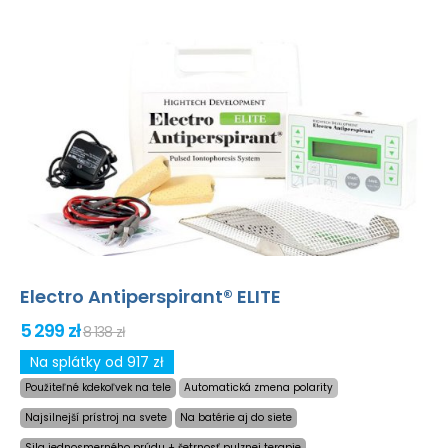
Electro Antiperspirant® ELITE
5 299 zł
8 138 zł
Na splátky od 917 zł
Použiteľné kdekoľvek na tele
Automatická zmena polarity
Najsilnejší prístroj na svete
Na batérie aj do siete
Sila jednosmerného prúdu + šetrnosť pulznej terapie