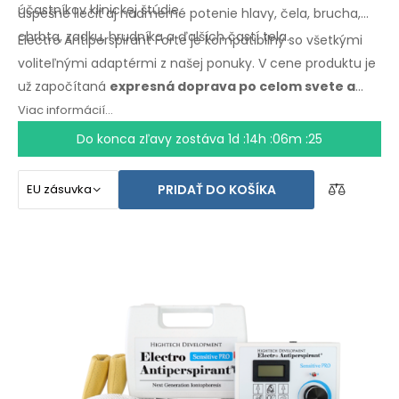
účastníkov klinickej štúdie.
úspešne liečiť aj nadmerné potenie hlavy, čela, brucha,
chrbta, zadku, hrudníka a ďalších častí tela.
Electro Antiperspirant Forte je kompatibilný so všetkými
voliteľnými adaptérmi z našej ponuky.
V cene
produktu je
už započítaná
expresná doprava po celom svete
a
záruka
vrátenia peňazí
v prípade
nespokojnosti
.
Viac informácií...
Návod
na použitie
je vo Vašom
jazyku.
Do konca zľavy zostáva
1d :14h :06m :25
PRIDAŤ DO KOŠÍKA