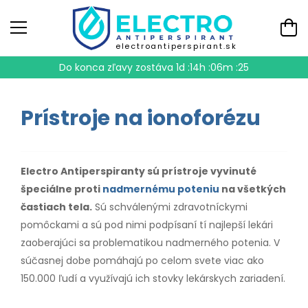
electroantiperspirant.sk
Do konca zľavy zostáva
1d :14h :06m :25
Prístroje na ionoforézu
Electro Antiperspiranty sú prístroje vyvinuté
špeciálne proti
nadmernému poteniu
na všetkých
častiach tela.
Sú schválenými zdravotníckymi
pomôckami a sú pod nimi podpísaní tí najlepší lekári
zaoberajúci sa problematikou nadmerného potenia. V
súčasnej dobe pomáhajú po celom svete viac ako
150.000 ľudí a využívajú ich stovky lekárskych zariadení.