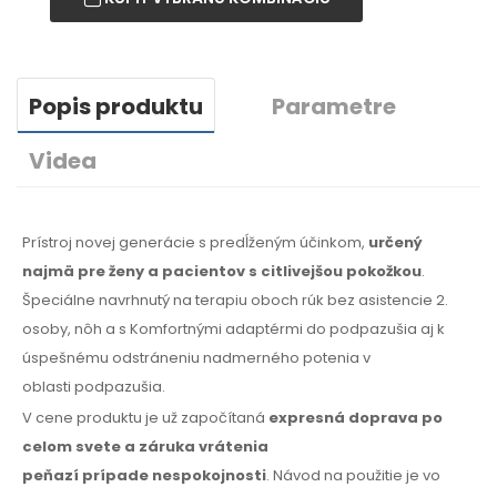
Popis produktu
Parametre
Videa
Prístroj novej generácie
s predĺženým
účinkom,
určený
najmä
pre ženy
a pacientov
s citlivejšou
pokožkou
.
Špeciálne navrhnutý
na terapiu
oboch rúk bez asistencie 2.
osoby, nôh
a s Komfortnými
adaptérmi
do podpazušia
aj k
úspešnému
odstráneniu nadmerného potenia
v
oblasti
podpazušia.
V cene produktu je už započítaná
expresná doprava
po
celom
svete
a záruka
vrátenia
peňazí
prípade
nespokojnosti
. Návod na použitie
je vo