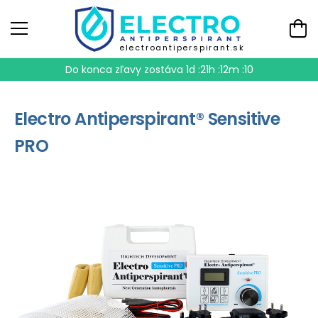
electroantiperspirant.sk
Do konca zľavy zostáva
1d :21h :12m :10
Electro Antiperspirant® Sensitive
PRO