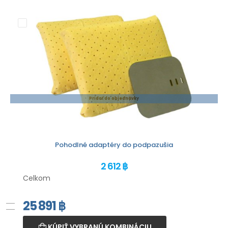
Pridať do objednávky
Pohodlné adaptéry do podpazušia
2 612 ฿
Celkom
25 891
฿
KÚPIŤ VYBRANÚ KOMBINÁCIU