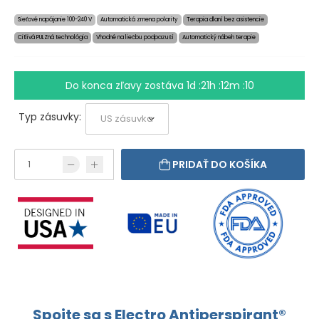
Sieťové napájanie 100-240 V
Automatická zmena polarity
Terapia dlaní bez asistencie
Citlivá PULZná technológia
Vhodné na liečbu podpazuší
Automatický nábeh terapie
Do konca zľavy zostáva
1d :21h :12m :10
Typ zásuvky:
PRIDAŤ DO KOŠÍKA
Spojte sa s Electro Antiperspirant®