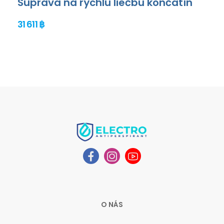
Súprava na rýchlu liečbu končatín
31 611 ฿
O NÁS