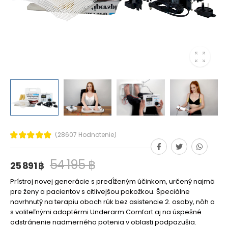
(28607 Hodnotenie)
54 195 ฿
25 891 ฿
Prístroj novej generácie s predĺženým účinkom, určený najmä
pre ženy a pacientov s citlivejšou pokožkou. Špeciálne
navrhnutý na terapiu oboch rúk bez asistencie 2. osoby, nôh a
s voliteľnými adaptérmi Underarm Comfort aj na úspešné
odstránenie nadmerného potenia v oblasti podpazušia.