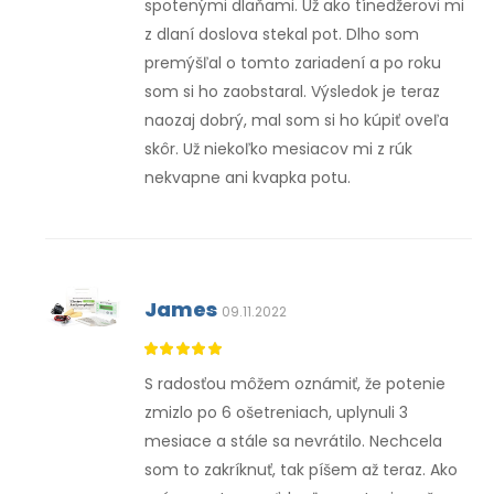
spotenými dlaňami. Už ako tínedžerovi mi
z dlaní doslova stekal pot. Dlho som
premýšľal o tomto zariadení a po roku
som si ho zaobstaral. Výsledok je teraz
naozaj dobrý, mal som si ho kúpiť oveľa
skôr. Už niekoľko mesiacov mi z rúk
nekvapne ani kvapka potu.
James
09.11.2022
S radosťou môžem oznámiť, že potenie
zmizlo po 6 ošetreniach, uplynuli 3
mesiace a stále sa nevrátilo. Nechcela
som to zakríknuť, tak píšem až teraz. Ako