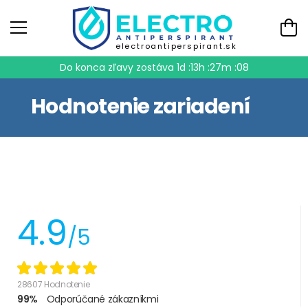
electroantiperspirant.sk
Do konca zľavy zostáva
1d :13h :27m :08
Hodnotenie zariadení
4.9
/5
28607 Hodnotenie
99%
Odporúčané zákazníkmi