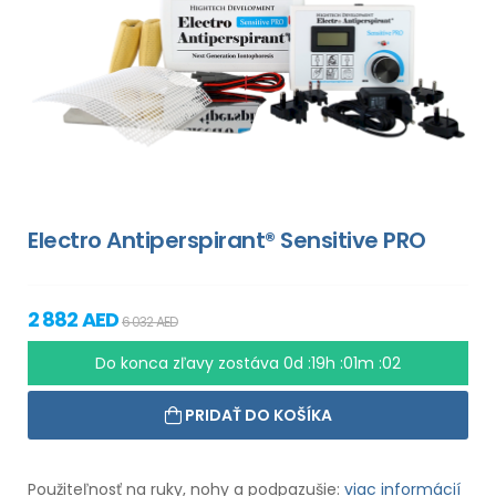
Electro Antiperspirant® Sensitive PRO
2 882 AED
6 032 AED
Do konca zľavy zostáva
0d :19h :01m :01
PRIDAŤ DO KOŠÍKA
Použiteľnosť na ruky, nohy a podpazušie:
viac informácií