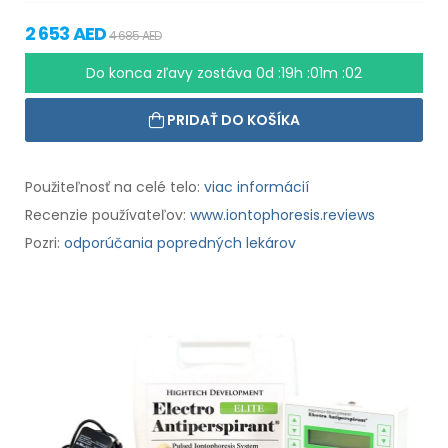
2 653 AED
4 685 AED
Do konca zľavy zostáva
0d :19h :01m :01
PRIDAŤ DO KOŠÍKA
Použiteľnosť na celé telo:
viac informácií
Recenzie používateľov:
www.iontophoresis.reviews
Pozri:
odporúčania popredných lekárov