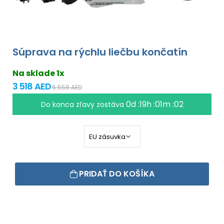
Súprava na rýchlu liečbu končatín
Na sklade 1x
3 518 AED
6 558 AED
0d :19h :01m :01
Do konca zľavy zostáva
PRIDAŤ DO KOŠÍKA