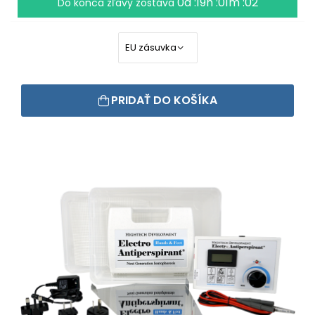
0d :19h :01m :01
Do konca zľavy zostáva
PRIDAŤ DO KOŠÍKA