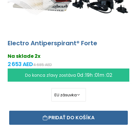
Electro Antiperspirant® Forte
Na sklade 2x
2 653 AED
4 685 AED
0d :19h :01m :01
Do konca zľavy zostáva
PRIDAŤ DO KOŠÍKA