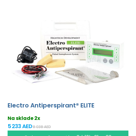
Electro Antiperspirant® ELITE
Na sklade 2x
5 233 AED
8 038 AED