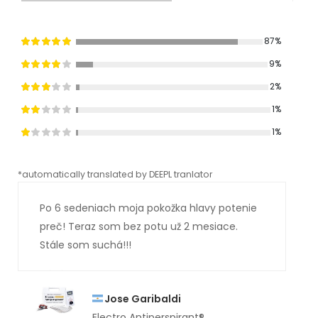
87%
9%
2%
1%
1%
*automatically translated by DEEPL tranlator
*aut
Po 6 sedeniach moja pokožka hlavy potenie
preč! Teraz som bez potu už 2 mesiace.
Stále som suchá!!!
Jose Garibaldi
Electro Antiperspirant®