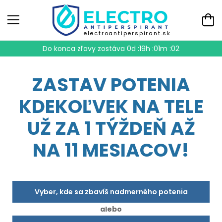
electroantiperspirant.sk
Do konca zľavy zostáva
0d :19h :01m :01
ZASTAV POTENIA
KDEKOĽVEK NA TELE
UŽ ZA 1 TÝŽDEŇ AŽ
NA 11 MESIACOV!
Vyber, kde sa zbavíš nadmerného potenia
alebo