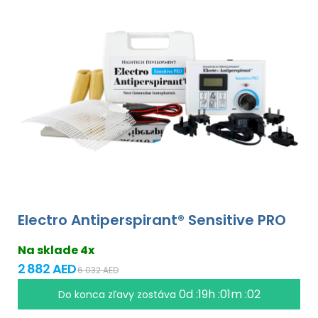
Electro Antiperspirant® Sensitive PRO
Na sklade 4x
2 882 AED
6 032 AED
0d :19h :01m :01
Do konca zľavy zostáva