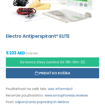
Electro Antiperspirant® ELITE
5 233 AED
8 038 AED
Do konca zľavy zostáva
0d :19h :01m :01
PRIDAŤ DO KOŠÍKA
Použiteľnosť na celé telo:
viac informácií
Recenzie používateľov:
www.iontophoresis.reviews
Pozri:
odporúčania popredných lekárov