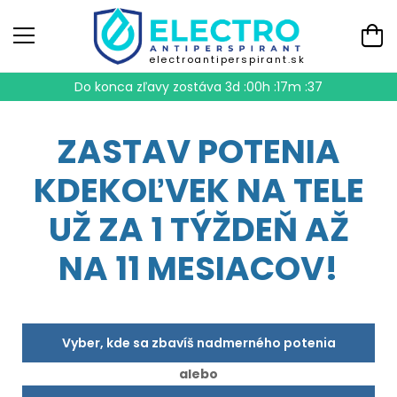
electroantiperspirant.sk
Do konca zľavy zostáva
3d :00h :17m :36
ZASTAV POTENIA
KDEKOĽVEK NA TELE
UŽ ZA 1 TÝŽDEŇ AŽ
NA 11 MESIACOV!
Vyber, kde sa zbavíš nadmerného potenia
alebo