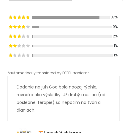
87%
9%
2%
1%
1%
*automatically translated by DEEPL tranlator
*aut
Dodanie na juh Goa bolo naozaj rýchle,
rovnako ako výsledky. Už druhý mesiac (od
poslednej terapie) sa nepotím na tvári a
dlaniach.
Umesh Vishkarna