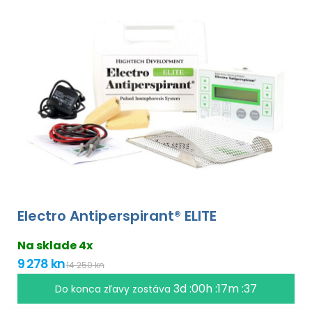
Electro Antiperspirant® ELITE
Na sklade 4x
9 278 kn
14 250 kn
3d :00h :17m :36
Do konca zľavy zostáva