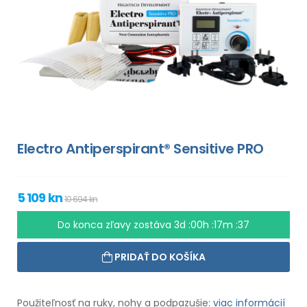
Electro Antiperspirant® Sensitive PRO
5 109 kn
10 694 kn
Do konca zľavy zostáva
3d :00h :17m :36
PRIDAŤ DO KOŠÍKA
Použiteľnosť na ruky, nohy a podpazušie:
viac informácií