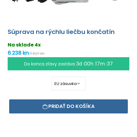
Súprava na rýchlu liečbu končatín
Na sklade 4x
6 238 kn
11 627 kn
3d :00h :17m :36
Do konca zľavy zostáva
PRIDAŤ DO KOŠÍKA