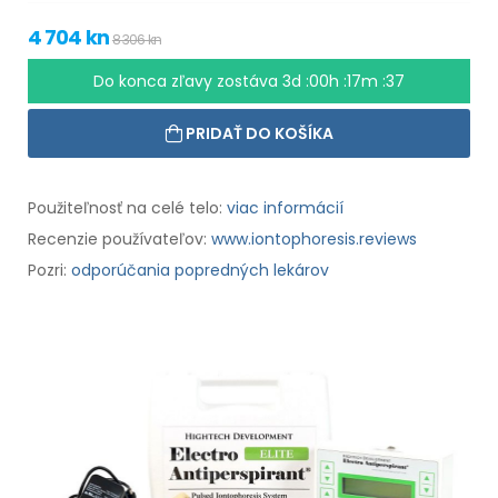
4 704 kn
8 306 kn
Do konca zľavy zostáva
3d :00h :17m :36
PRIDAŤ DO KOŠÍKA
Použiteľnosť na celé telo:
viac informácií
Recenzie používateľov:
www.iontophoresis.reviews
Pozri:
odporúčania popredných lekárov