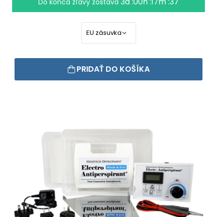
3d :00h :17m :36
Do konca zľavy zostáva
PRIDAŤ DO KOŠÍKA