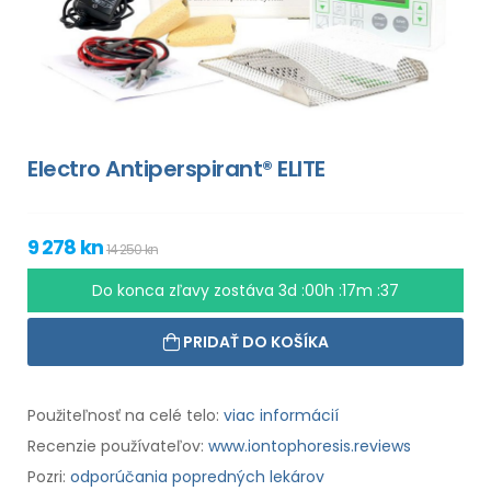
Electro Antiperspirant® ELITE
9 278 kn
14 250 kn
Do konca zľavy zostáva
3d :00h :17m :36
PRIDAŤ DO KOŠÍKA
Použiteľnosť na celé telo:
viac informácií
Recenzie používateľov:
www.iontophoresis.reviews
Pozri:
odporúčania popredných lekárov