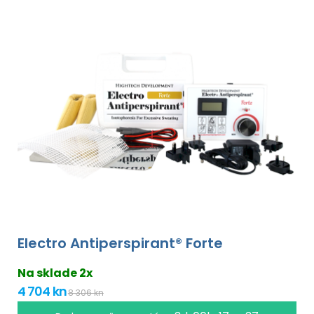
Electro Antiperspirant® Forte
Na sklade 2x
4 704 kn
8 306 kn