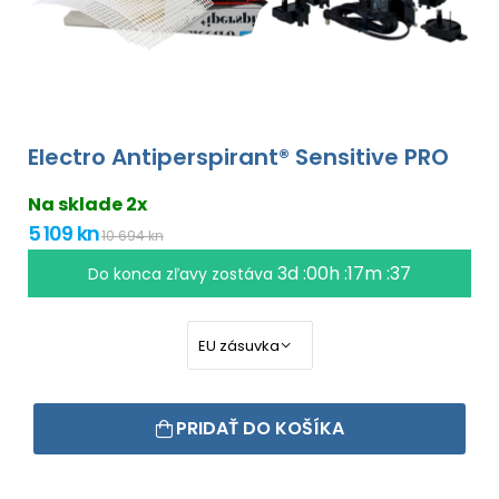
Electro Antiperspirant® Sensitive PRO
Na sklade 2x
5 109 kn
10 694 kn
3d :00h :17m :36
Do konca zľavy zostáva
PRIDAŤ DO KOŠÍKA