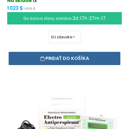
Na sklade 1x
1 023 $
1 806 $
2d :17h :27m :17
Do konca zľavy zostáva
PRIDAŤ DO KOŠÍKA