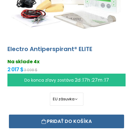
Electro Antiperspirant® ELITE
Na sklade 4x
2 017 $
3 098 $
2d :17h :27m :17
Do konca zľavy zostáva
PRIDAŤ DO KOŠÍKA