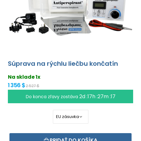
Súprava na rýchlu liečbu končatín
Na sklade 1x
1 356 $
2 527 $
2d :17h :27m :17
Do konca zľavy zostáva
PRIDAŤ DO KOŠÍKA