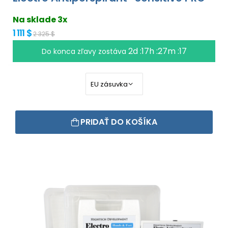
Na sklade 3x
1 111 $
2 325 $
2d :17h :27m :17
Do konca zľavy zostáva
PRIDAŤ DO KOŠÍKA