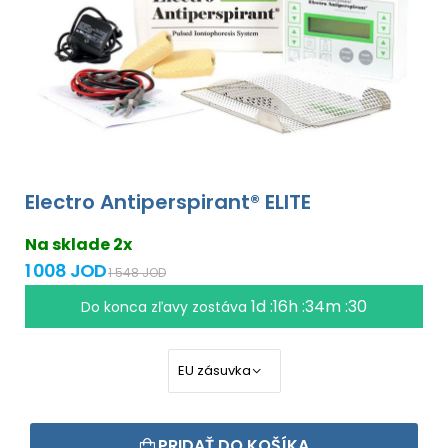
Electro Antiperspirant® ELITE
Na sklade 2x
1 008 JOD
1 548 JOD
1d :16h :34m :30
Do konca zľavy zostáva
PRIDAŤ DO KOŠÍKA