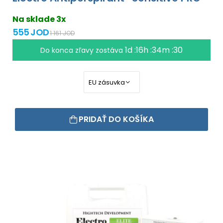
Na sklade 3x
555 JOD
1 161 JOD
1d :16h :34m :30
Do konca zľavy zostáva
PRIDAŤ DO KOŠÍKA