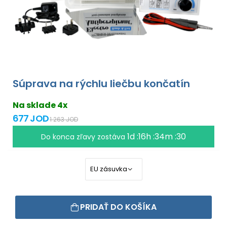
Súprava na rýchlu liečbu končatín
Na sklade 4x
677 JOD
1 263 JOD
1d :16h :34m :30
Do konca zľavy zostáva
PRIDAŤ DO KOŠÍKA