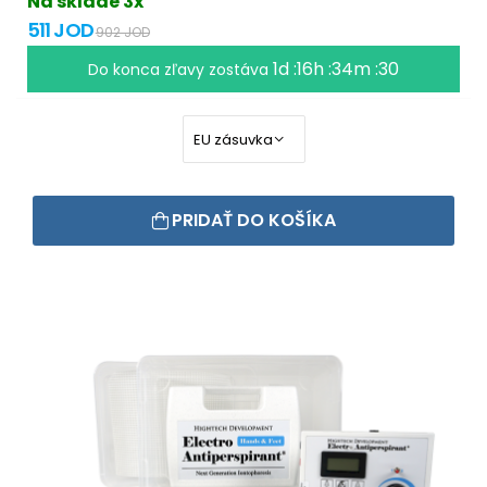
Na sklade 3x
511 JOD
902 JOD
1d :16h :34m :30
Do konca zľavy zostáva
PRIDAŤ DO KOŠÍKA