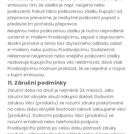
smlouvou tím, že zásilka je např. neúplná nebo
poškozená. Pokud takto poškozenou zásilku Kupující od
přepravce převezme, je nezbytné poškození popsat v
předávacím protokolu přepravce.
Neúplnou nebo poškozenou zásilku je nutno neprodleně
oznámit e-mailem Prodávajícímu, sepsat s dopravcem
škodní protokol a tento bez zbytečného odkladu zaslat
e-mailem, nebo poštou Prodávajícímu. Dodatečná
reklamace neúplnosti nebo vnějšího poškození zásilky
nezbavuje Kupujícího práva věc reklamovat, dává však
Prodávajícímu možnost prokázat, že se nejedná o rozpor
s kupní smlouvou.
11. Záruční podmínky
Záruční doba na zboží je nejméně 24 měsíců. Jako
záruční list obvykle slouží nákupní doklad. Doživotní
zárukou Věci (produktu) se rozumí záruka poskytovaná
na celou dobu obvyklé životnosti takové zakoupené Věci
(produktu). Doživotní podporou Věci (produktu) se
rozumí emailová nebo telefonická podpora
Prodávajícího platná po celou dobu platnosti záruky