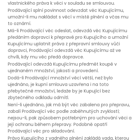
vlastnického práva k věci v souladu se smlouvou.
Prodávající splní povinnost odevzdat věc Kupujícímu,
umožní-li mu nakládat s věcí v místě plnění a včas mu
to oznámí.
Má-li Prodávající věc odeslat, odevzdá věc Kupujícímu
předáním dopravci k přepravě pro Kupujícího a umožní
Kupujícímu uplatnit práva z přepravní smlouvy vůči
dopravci, Prodávající odevzdá věc Kupujícímu až ve
chvíli, kdy mu věc předá dopravce.
Prodávající odevzdá Kupujícímu předmět koupě v
ujednaném množství, jakosti a provedení.
Dodá-li Prodávající množství věcí větší, než bylo
ujednáno, je kupní smlouva uzavřena i na toto
přebytečné množství, ledaže by je Kupující bez
zbytečného odkladu odmítl.
Není-li ujednáno, jak má být věc zabalena pro přepravu,
zabalí Prodávající věc podle zaběhnutých zvyklostí;
nejsou-li, pak způsobem potřebným pro uchování věci a
její ochranu během přepravy. Podobně opatří
Prodávající věc pro skladování.
Právo Kupujícího z vadného plnění zakládá vada, kterou