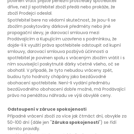
povinen vrátit přijaté peněžní prostředky spotřebiteli
dříve, než jí spotřebitel zboží předá nebo prokáže, že
zboží Prodejci odeslal.
Spotřebitel bere na vědomí skutečnost, že jsou-li se
zbožím poskytovány dárkové předměty nebo jiné
propagační slevy, je darovací smlouva mezi
Prodávajícím a Kupujícím uzavřena s podmínkou, že
dojde-li k využití práva spotřebitele odstoupit od kupní
smlouvy, darovací smlouva pozbývá účinnosti a
spotřebitel je povinen spolu s vráceným zbožím vrátit i s
ním související poskytnuté dárky včetně všeho, oč se
obohatil. V případě, že tyto nebudou vráceny zpět,
budou tyto hodnoty chápány jako bezdůvodné
obohacení spotřebitele. Není-li vydání předmětu
bezdůvodného obohacení dobře možné, má Prodávající
právo na peněžitou náhradu ve výši obvyklé ceny.
Odstoupení v záruce spokojenosti
Případné vrácení zboží za více jak čtrnáct dní, obvykle za
50-100 dní (dále jen "
Záruka spokojenosti
") se řídí
těmito pravidly.