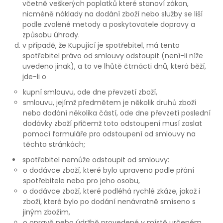
včetně veškerých poplatků které stanoví zákon,
nicméně náklady na dodání zboží nebo služby se liší
podle zvolené metody a poskytovatele dopravy a
způsobu úhrady.
v případě, že Kupující je spotřebitel, má tento
spotřebitel právo od smlouvy odstoupit (není-li níže
uvedeno jinak), a to ve lhůtě čtrnácti dnů, která běží,
jde-li o
kupní smlouvu, ode dne převzetí zboží,
smlouvu, jejímž předmětem je několik druhů zboží
nebo dodání několika částí, ode dne převzetí poslední
dodávky zboží přičemž toto odstoupení musí zaslat
pomocí formuláře pro odstoupení od smlouvy na
těchto stránkách;
spotřebitel nemůže odstoupit od smlouvy:
o dodávce zboží, které bylo upraveno podle přání
spotřebitele nebo pro jeho osobu,
o dodávce zboží, které podléhá rychlé zkáze, jakož i
zboží, které bylo po dodání nenávratně smíseno s
jiným zbožím,
o opravě nebo údržbě provedené v místě určeném