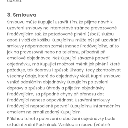
dozoru.
3. Smlouva
Smlouvu může Kupující uzavřít tím, že přijme návrh k
uzavření smlouvy na internetové stránce provozované
Prodávajícím tak, že požadované plnění (zboží, službu,
apod.) vloží do košíku. Kupujícímu může být při uzavírání
smlouvy nápomocen zaměstnanec Prodávajícího, ať to
jak na provozovně nebo na telefonu, případně při
emailové objednávce. Než Kupující závazně potvrdí
objednávku, má Kupující možnost měnit jak plnění, které
požaduje, tak dopravu i způsob úhrady, tedy zkontrolovat
všechny údaje, které do objednávky vložil. Kupní smlouva
vzniká odesláním objednávky Kupujícím po zvolení
dopravy a způsobu úhrady a přijetím objednávky
Prodávajícím, za případné chyby při přenosu dat
Prodávající nenese odpovědnost. Uzavření smlouvy
Prodávající neprodleně potvrdí Kupujícímu informačním
emailem na email zadaný Kupujícím.
Přílohou tohoto potvrzení o obdržení objednávky bude
aktuální znění Podmínek. Vzniklou smlouvu (včetně