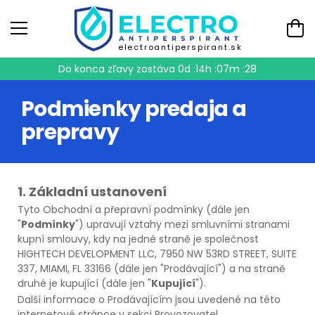
electroantiperspirant.sk
Do konca zľavy zostáva
0d :14h :07m :27
Podmienky predaja a
prepravy
1. Základní ustanovení
Tyto Obchodní a přepravní podmínky (dále jen
"
Podmínky
") upravují vztahy mezi smluvními stranami
kupní smlouvy, kdy na jedné straně je společnost
HIGHTECH DEVELOPMENT LLC, 7950 NW 53RD STREET, SUITE
337, MIAMI, FL 33166 (dále jen "Prodávající") a na straně
druhé je kupující (dále jen "
Kupující
").
Další informace o Prodávajícím jsou uvedené na této
internetové stránce v sekci Provozovatel.