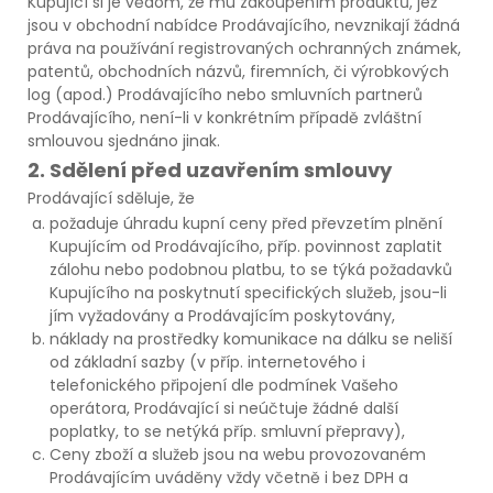
Kupující si je vědom, že mu zakoupením produktů, jež
jsou v obchodní nabídce Prodávajícího, nevznikají žádná
práva na používání registrovaných ochranných známek,
patentů, obchodních názvů, firemních, či výrobkových
log (apod.) Prodávajícího nebo smluvních partnerů
Prodávajícího, není-li v konkrétním případě zvláštní
smlouvou sjednáno jinak.
2. Sdělení před uzavřením smlouvy
Prodávající sděluje, že
požaduje úhradu kupní ceny před převzetím plnění
Kupujícím od Prodávajícího, příp. povinnost zaplatit
zálohu nebo podobnou platbu, to se týká požadavků
Kupujícího na poskytnutí specifických služeb, jsou-li
jím vyžadovány a Prodávajícím poskytovány,
náklady na prostředky komunikace na dálku se neliší
od základní sazby (v příp. internetového i
telefonického připojení dle podmínek Vašeho
operátora, Prodávající si neúčtuje žádné další
poplatky, to se netýká příp. smluvní přepravy),
Ceny zboží a služeb jsou na webu provozovaném
Prodávajícím uváděny vždy včetně i bez DPH a