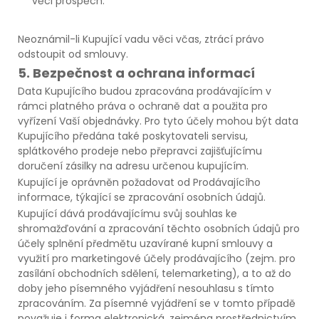
věci prospěch.
Neoznámil-li Kupující vadu věci včas, ztrácí právo
odstoupit od smlouvy.
5. Bezpečnost a ochrana informací
Data Kupujícího budou zpracována prodávajícím v
rámci platného práva o ochraně dat a použita pro
vyřízení Vaší objednávky. Pro tyto účely mohou být data
Kupujícího předána také poskytovateli servisu,
splátkového prodeje nebo přepravci zajišťujícímu
doručení zásilky na adresu určenou kupujícím.
Kupující je oprávněn požadovat od Prodávajícího
informace, týkající se zpracování osobních údajů.
Kupující dává prodávajícímu svůj souhlas ke
shromažďování a zpracování těchto osobních údajů pro
účely splnění předmětu uzavírané kupní smlouvy a
využití pro marketingové účely prodávajícího (zejm. pro
zasílání obchodních sdělení, telemarketing), a to až do
doby jeho písemného vyjádření nesouhlasu s tímto
zpracováním. Za písemné vyjádření se v tomto případě
považuje i forma elektronická, zejména prostřednictvím