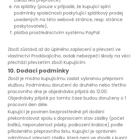
na splátky (pouze v případě, že kupující splní
podmínky společnosti poskytující splátkový prodej
uvedených na této webové stránce, resp. stránce
poskytovatele),
platba prostřednictvím systému PayPal
Zboží zůstává až do úplného zaplacení a převzetí ve
vlastnictví Prodávajícího, avšak nebezpečí škody na věci
přechází převzetím zboží Kupujícím.
10. Dodací podmínky
Zboží je možno kupujícímu zaslat vybranou přepravní
službou. Podmínkou doručení do druhého nebo třetího
pracovního dne je objednávka přijatá do 12:00.
Objednávky přijaté po tomto čase budou doručeny o 1
pracovní den déle.
Kupující je povinen bezprostředně při dodání
překontrolovat spolu s dopravcem stav zásilky (počet
balíků, neporušenost pásky, poškození krabice) podle
přiloženého přepravního listu. Kupující je oprávněn
odmítnout převzetí zásilky, která není ve shodě s kupní