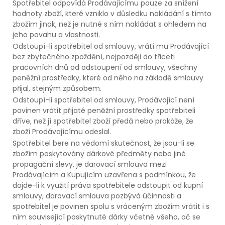
Spotřebitel odpovídá Prodávajícímu pouze za snížení
hodnoty zboží, které vzniklo v důsledku nakládání s tímto
zbožím jinak, než je nutné s ním nakládat s ohledem na
jeho povahu a vlastnosti.
Odstoupí-li spotřebitel od smlouvy, vrátí mu Prodávající
bez zbytečného zpoždění, nejpozději do třiceti
pracovních dnů od odstoupení od smlouvy, všechny
peněžní prostředky, které od něho na základě smlouvy
přijal, stejným způsobem.
Odstoupí-li spotřebitel od smlouvy, Prodávající není
povinen vrátit přijaté peněžní prostředky spotřebiteli
dříve, než jí spotřebitel zboží předá nebo prokáže, že
zboží Prodávajícímu odeslal.
Spotřebitel bere na vědomí skutečnost, že jsou-li se
zbožím poskytovány dárkové předměty nebo jiné
propagační slevy, je darovací smlouva mezi
Prodávajícím a Kupujícím uzavřena s podmínkou, že
dojde-li k využití práva spotřebitele odstoupit od kupní
smlouvy, darovací smlouva pozbývá účinnosti a
spotřebitel je povinen spolu s vráceným zbožím vrátit i s
ním související poskytnuté dárky včetně všeho, oč se