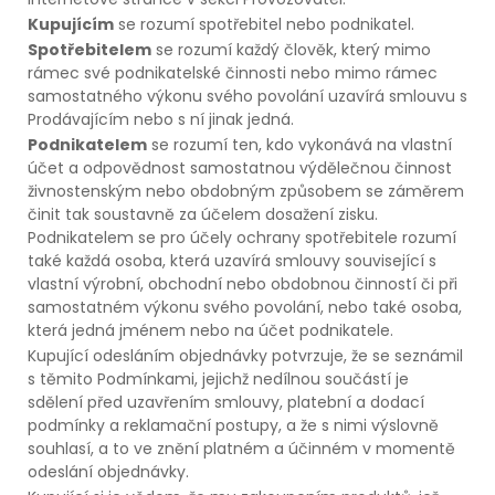
Kupujícím
se rozumí spotřebitel nebo podnikatel.
Spotřebitelem
se rozumí každý člověk, který mimo
rámec své podnikatelské činnosti nebo mimo rámec
samostatného výkonu svého povolání uzavírá smlouvu s
Prodávajícím nebo s ní jinak jedná.
Podnikatelem
se rozumí ten, kdo vykonává na vlastní
účet a odpovědnost samostatnou výdělečnou činnost
živnostenským nebo obdobným způsobem se záměrem
činit tak soustavně za účelem dosažení zisku.
Podnikatelem se pro účely ochrany spotřebitele rozumí
také každá osoba, která uzavírá smlouvy související s
vlastní výrobní, obchodní nebo obdobnou činností či při
samostatném výkonu svého povolání, nebo také osoba,
která jedná jménem nebo na účet podnikatele.
Kupující odesláním objednávky potvrzuje, že se seznámil
s těmito Podmínkami, jejichž nedílnou součástí je
sdělení před uzavřením smlouvy, platební a dodací
podmínky a reklamační postupy, a že s nimi výslovně
souhlasí, a to ve znění platném a účinném v momentě
odeslání objednávky.