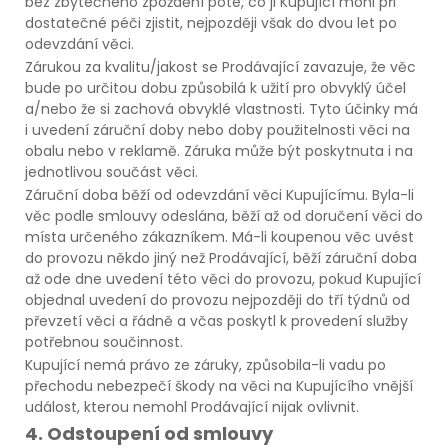
bez zbytečného zpoždění poté, co ji Kupující mohl při
dostatečné péči zjistit, nejpozději však do dvou let po
odevzdání věci.
Zárukou za kvalitu/jakost se Prodávající zavazuje, že věc
bude po určitou dobu způsobilá k užití pro obvyklý účel
a/nebo že si zachová obvyklé vlastnosti. Tyto účinky má
i uvedení záruční doby nebo doby použitelnosti věci na
obalu nebo v reklamě. Záruka může být poskytnuta i na
jednotlivou součást věci.
Záruční doba běží od odevzdání věci Kupujícímu. Byla-li
věc podle smlouvy odeslána, běží až od doručení věci do
místa určeného zákazníkem. Má-li koupenou věc uvést
do provozu někdo jiný než Prodávající, běží záruční doba
až ode dne uvedení této věci do provozu, pokud Kupující
objednal uvedení do provozu nejpozději do tří týdnů od
převzetí věci a řádně a včas poskytl k provedení služby
potřebnou součinnost.
Kupující nemá právo ze záruky, způsobila-li vadu po
přechodu nebezpečí škody na věci na Kupujícího vnější
událost, kterou nemohl Prodávající nijak ovlivnit.
4. Odstoupení od smlouvy