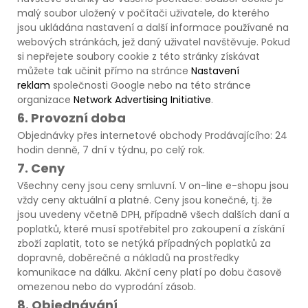
malý soubor uložený v počítači uživatele, do kterého
jsou ukládána nastavení a další informace používané na
webových stránkách, jež daný uživatel navštěvuje. Pokud
si nepřejete soubory cookie z této stránky získávat
můžete tak učinit přímo na stránce
Nastavení
reklam
společnosti Google nebo na této stránce
organizace
Network Advertising Initiative
.
6. Provozní doba
Objednávky přes internetové obchody Prodávajícího: 24
hodin denně, 7 dní v týdnu, po celý rok.
7. Ceny
Všechny ceny jsou ceny smluvní. V on-line e-shopu jsou
vždy ceny aktuální a platné. Ceny jsou konečné, tj. že
jsou uvedeny včetně DPH, případně všech dalších daní a
poplatků, které musí spotřebitel pro zakoupení a získání
zboží zaplatit, toto se netýká případných poplatků za
dopravné, doběrečné a nákladů na prostředky
komunikace na dálku. Akční ceny platí po dobu časově
omezenou nebo do vyprodání zásob.
8. Objednávání