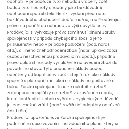
obohatil. V případě, že tyto nebudou vráceny zpět,
budou tyto hodnoty chápány jako bezdůvodné
obohacení spotřebitele. Není-li vydání předmětu
bezdůvodného obohacení dobře možné, má Prodávající
právo na peněžitou náhradu ve výši obvyklé ceny.
Prodávající si vyhrazuje právo zamítnutí plnění Záruky
spokojenosti v případě chybějícího zboží a jeho
příslušenství nebo v případě poškození (pád, náraz,
atd.), či jiného znehodnocení zboží (např. úprava zboží
osobou neschválenou prodávajícím, apod.), případně
právo uplatnit náklady vynaložené na uvedení zboží do
původního stavu. Tyto případné náklady budou
odečteny od kupní ceny zboží, stejně tak jako náklady
spojené s platební transakcí a náklady na poštovné a
balné. Záruku spokojenosti nelze uplatnit na zboží
zakoupené na splátky a na zboží v uzavřeném obalu,
které spotřebitel z obalu vyňal a z hygienických důvodů
jej není možné vrátit (např. rozšiřující adaptéry na různé
části těla).
Prodávající upozorňuje, že Záruka spokojenosti je
podmíněna absolvováním individuálního plánu, který si