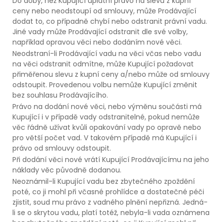
Do doby, než Kupující uplatní právo na slevu z kupní
ceny nebo neodstoupí od smlouvy, může Prodávající
dodat to, co případně chybí nebo odstranit právní vadu.
Jiné vady může Prodávající odstranit dle své volby,
například opravou věci nebo dodáním nové věci.
Neodstraní-li Prodávající vadu na věci včas nebo vadu
na věci odstranit odmítne, může Kupující požadovat
přiměřenou slevu z kupní ceny a/nebo může od smlouvy
odstoupit. Provedenou volbu nemůže Kupující změnit
bez souhlasu Prodávajícího.
Právo na dodání nové věci, nebo výměnu součásti má
Kupující i v případě vady odstranitelné, pokud nemůže
věc řádně užívat kvůli opakování vady po opravě nebo
pro větší počet vad. V takovém případě má Kupující i
právo od smlouvy odstoupit.
Při dodání věci nové vrátí Kupující Prodávajícímu na jeho
náklady věc původně dodanou.
Neoznámil-li Kupující vadu bez zbytečného zpoždění
poté, co ji mohl při včasné prohlídce a dostatečné péči
zjistit, soud mu právo z vadného plnění nepřizná. Jedná-
li se o skrytou vadu, platí totéž, nebyla-li vada oznámena