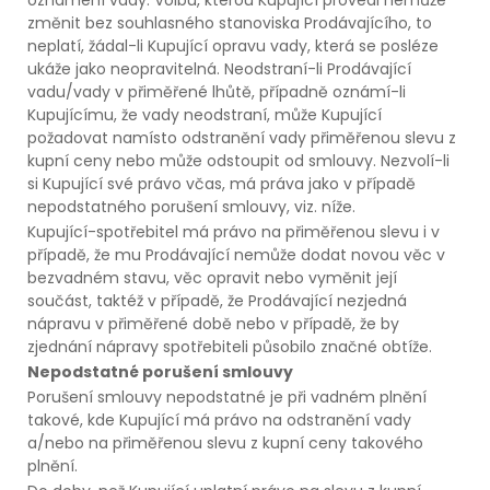
změnit bez souhlasného stanoviska Prodávajícího, to
neplatí, žádal-li Kupující opravu vady, která se posléze
ukáže jako neopravitelná. Neodstraní-li Prodávající
vadu/vady v přiměřené lhůtě, případně oznámí-li
Kupujícímu, že vady neodstraní, může Kupující
požadovat namísto odstranění vady přiměřenou slevu z
kupní ceny nebo může odstoupit od smlouvy. Nezvolí-li
si Kupující své právo včas, má práva jako v případě
nepodstatného porušení smlouvy, viz. níže.
Kupující-spotřebitel má právo na přiměřenou slevu i v
případě, že mu Prodávající nemůže dodat novou věc v
bezvadném stavu, věc opravit nebo vyměnit její
součást, taktéž v případě, že Prodávající nezjedná
nápravu v přiměřené době nebo v případě, že by
zjednání nápravy spotřebiteli působilo značné obtíže.
Nepodstatné porušení smlouvy
Porušení smlouvy nepodstatné je při vadném plnění
takové, kde Kupující má právo na odstranění vady
a/nebo na přiměřenou slevu z kupní ceny takového
plnění.