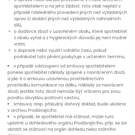
spotřebitelem a na jeho žádost; toto však neplatí v
případě následného provedení jiných než vyžádaných
oprav či dodání jiných než vyžádaných náhradních
dílů,
o dodávce zboží v uzavřeném obalu, které spotřebitel
z obalu vyňal a z hygienických důvodů jej není možné
vrátit,
o dopravě nebo využití volného času, pokud
podnikatel tato plnění poskytuje v určeném termínu,
v případě odstoupení od smlouvy spotřebitelem
ponese spotřebitel náklady spojené s navrácením zboží,
a jde-li o smlouvu uzavřenou prostřednictvím
prostředku komunikace na dálku, náklady za navrácení
zboží, jestliže toto zboží nemůže být vráceno pro svou
povahu obvyklou poštovní cestou;
smlouva, resp. příslušný daňový doklad, bude uložena
v archivu Prodávajícího
v případě, že spotřebitel má stížnost, může tuto
uplatnit u dohledového orgánu Prodávajícího, příp. se lze
obrátit se stížností na orgán dohledu nebo státního