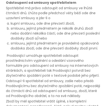
Odstoupení od smlouvy spotřebitelem
Spotřebitel má právo odstoupit od smlouvy ve lhůtě
čtrnácti dnů. Lhůta podle předchozí věty běží ode dne
uzavření smlouvy a jde-li o
kupní smlouvu, ode dne převzetí zboží,
smlouvu, jejímž předmětem je několik druhů zboží
nebo dodání několika částí, ode dne převzetí poslední
dodávky zboží a/nebo
smlouvu, jejímž předmětem je pravidelná opakovaná
dodávka zboží, ode dne převzetí dodávky zboží první.
Prodávající umožňuje spotřebiteli odstoupit
prostřednictvím vyplnění a odeslání vzorového
formuláře pro odstoupení od smlouvy na internetových
stránkách, a spotřebiteli tak Prodávající potvrdí bez
zbytečného zpoždění poté v textové podobě jeho přijetí.
Odstoupí-li spotřebitel od smlouvy, zašle nebo předá
Prodávajícímu bez zbytečného zpoždění poté, nejpozději
do čtrnácti dnů od odstoupení od smlouvy, zboží, které
od Prodávajícího obdržel, a to na své náklady.
Zboží by měl spotřebitel vrátit úplné, s kompletní