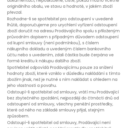
dokumentací, nepoškozené, čisté, pokud možno včetně
originálního obalu, ve stavu a hodnotě, v jakém zboží
převzal.
Rozhodne-li se spotřebitel pro odstoupení v uvedené
lhůtě, doporučujeme pro urychlení vyřízení odstoupení
zboží doručit na adresu Prodávajícího spolu s přiloženým
průvodním dopisem s případným důvodem odstoupení
od kupní smlouvy (není podmínkou), s číslem
nákupního dokladu a uvedeným číslem bankovního
účtu nebo s uvedením, zdali částka bude čerpána ve
formě kreditu k nákupu dalšího zboží.
Spotřebitel odpovídá Prodávajícímu pouze za snížení
hodnoty zboží, které vzniklo v důsledku nakládání s tímto
zbožím jinak, než je nutné s ním nakládat s ohledem na
jeho vlastnosti a povahu.
Odstoupí-li spotřebitel od smlouvy, vrátí mu Prodávající
bez zbytečného zpoždění, nejpozději do čtrnácti dnů od
odstoupení od smlouvy, všechny peněžní prostředky,
které od něho na základě smlouvy přijal, stejným
způsobem.
Odstoupí-li spotřebitel od smlouvy, Prodávající není