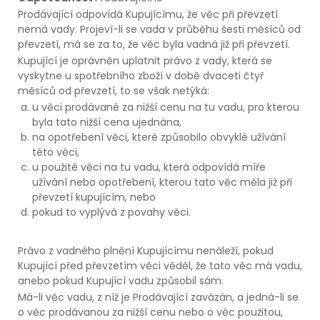
Prodávající odpovídá Kupujícímu, že věc při převzetí
nemá vady. Projeví-li se vada v průběhu šesti měsíců od
převzetí, má se za to, že věc byla vadná již při převzetí.
Kupující je oprávněn uplatnit právo z vady, která se
vyskytne u spotřebního zboží v době dvaceti čtyř
měsíců od převzetí, to se však netýká:
u věci prodávané za nižší cenu na tu vadu, pro kterou
byla tato nižší cena ujednána,
na opotřebení věci, které způsobilo obvyklé užívání
této věci,
u použité věci na tu vadu, která odpovídá míře
užívání nebo opotřebení, kterou tato věc měla již při
převzetí kupujícím, nebo
pokud to vyplývá z povahy věci.
Právo z vadného plnění Kupujícímu nenáleží, pokud
Kupující před převzetím věci věděl, že tato věc má vadu,
anebo pokud Kupující vadu způsobil sám.
Má-li věc vadu, z níž je Prodávající zavázán, a jedná-li se
o věc prodávanou za nižší cenu nebo o věc použitou,