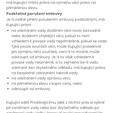
má Kupující místo práva na výměnu věci právo na
přiměřenou slevu.
Podstatné porušení smlouvy
Je-li vadné plnění porušením smlouvy podstatným, má
Kupující právo
na odstranění vady dodáním věci nové, bezvadné
nebo dodáním chybějící věci, pokud to není
vzhledem k povaze vady nepřiměřené, pokud se vada
týká pouze součásti věci, může Kupující požadovat
jen výměnu této součásti, není-li to možné, může
odstoupit od smlouvy. Je-li to však vzhledem k
povaze vady neúměrné, a to zejména lze-li vadu
odstranit bez zbytečného odkladu, má kupující právo
na bezplatné odstranění takové vady;
na odstranění vady opravou věci,
na přiměřenou slevu z kupní ceny, nebo
odstoupit od smlouvy.
Kupující sdělí Prodávajícímu, jaké z těchto práv si vybral
při oznámení vady nebo bez zbytečného odkladu po
oznámení vady. Volbu, kterou Kupující provedl nemůže