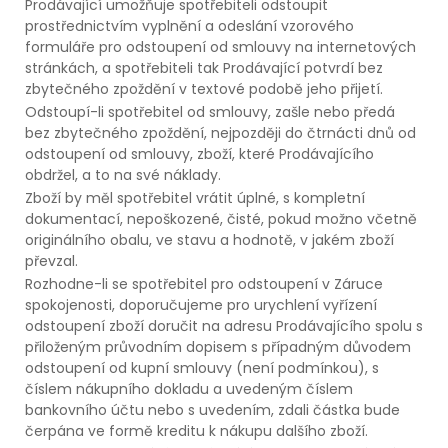
Prodávající umožňuje spotřebiteli odstoupit
prostřednictvím vyplnění a odeslání vzorového
formuláře pro odstoupení od smlouvy na internetových
stránkách, a spotřebiteli tak Prodávající potvrdí bez
zbytečného zpoždění v textové podobě jeho přijetí.
Odstoupí-li spotřebitel od smlouvy, zašle nebo předá
bez zbytečného zpoždění, nejpozději do čtrnácti dnů od
odstoupení od smlouvy, zboží, které Prodávajícího
obdržel, a to na své náklady.
Zboží by měl spotřebitel vrátit úplné, s kompletní
dokumentací, nepoškozené, čisté, pokud možno včetně
originálního obalu, ve stavu a hodnotě, v jakém zboží
převzal.
Rozhodne-li se spotřebitel pro odstoupení v Záruce
spokojenosti, doporučujeme pro urychlení vyřízení
odstoupení zboží doručit na adresu Prodávajícího spolu s
přiloženým průvodním dopisem s případným důvodem
odstoupení od kupní smlouvy (není podmínkou), s
číslem nákupního dokladu a uvedeným číslem
bankovního účtu nebo s uvedením, zdali částka bude
čerpána ve formě kreditu k nákupu dalšího zboží.