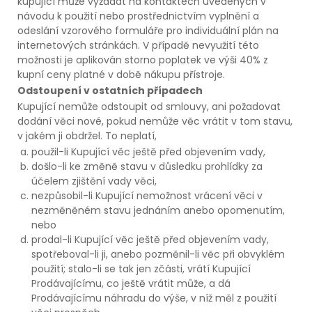
kupující může vyžádat na kontaktech uvedených v
návodu k použití nebo prostřednictvím vyplnění a
odeslání vzorového formuláře pro individuální plán na
internetových stránkách. V případě nevyužití této
možnosti je aplikován storno poplatek ve výši 40% z
kupní ceny platné v době nákupu přístroje.
Odstoupení v ostatních případech
Kupující nemůže odstoupit od smlouvy, ani požadovat
dodání věci nové, pokud nemůže věc vrátit v tom stavu,
v jakém ji obdržel. To neplatí,
použil-li Kupující věc ještě před objevením vady,
došlo-li ke změně stavu v důsledku prohlídky za
účelem zjištění vady věci,
nezpůsobil-li Kupující nemožnost vrácení věci v
nezměněném stavu jednáním anebo opomenutím,
nebo
prodal-li Kupující věc ještě před objevením vady,
spotřeboval-li ji, anebo pozměnil-li věc při obvyklém
použití; stalo-li se tak jen zčásti, vrátí Kupující
Prodávajícímu, co ještě vrátit může, a dá
Prodávajícímu náhradu do výše, v níž měl z použití