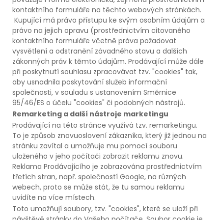
kontaktního formuláře na těchto webových stránkách.
Kupující má právo přístupu ke svým osobním údajům a
právo na jejich opravu (prostřednictvím citovaného
kontaktního formuláře včetně práva požadovat
vysvětlení a odstranění závadného stavu a dalších
zákonných práv k těmto údajům. Prodávající může dále
při poskytnutí souhlasu zpracovávat tzv. "cookies" tak,
aby usnadnila poskytování služeb informační
společnosti, v souladu s ustanovením Směrnice
95/46/ES o účelu "cookies" či podobných nástrojů.
Remarketing a další nástroje marketingu
Prodávající na této stránce využívá tzv. remarketingu.
To je způsob znovuoslovení zákazníka, který již jednou na
stránku zavítal a umožňuje mu pomocí souboru
uloženého v jeho počítači zobrazit reklamu znovu.
Reklama Prodávajícího je zobrazována prostřednictvím
třetích stran, např. společností Google, na různých
webech, proto se může stát, že tu samou reklamu
uvidíte na více místech.
Toto umožňují soubory, tzv. "cookies", které se uloží při
návštěvě stránky do Vašeho počítače. Soubor cookie je