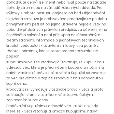
dohodnuté ceny) lze měnit nebo rušit pouze na základě
dohody stran nebo na základě zákonných důvodů. Pro
výjimky z tohoto postupu přejděte na bod Objednávání.
Uzavřená smlouva je archivována prodávajícím po dobu
přinejmenším pěti let od jejího uzavření, nejdéle však na
dobu dle příslušných právních předpisů, za účelem jejího
úspěšného splnění a není přístupná nezúčastněným
třetím stranám. Informace o jednotlivých technických
krocích vedoucích k uzavření smlouvy jsou patrné z
těchto Podmínek, kde je tento proces srozumitelně
popsán.
Kupní smlouvou se Prodávající zavazuje, že Kupujícímu
odevzdá věc, která je předmětem koupě a umožní mu
nabýt vlastnické právo k této věci a Kupující se zavazuje,
že věc převezme a zaplatí Prodávajícímu dohodnutou
kupní cenu.
Prodávající si vyhrazuje vlastnické právo k věci, a proto
se Kupující stane vlastníkem věci teprve úplným
zaplacením kupní ceny.
Prodávající Kupujícímu odevzdá věc, jakož i doklady,
které se k věci vztahují, a umožní Kupujícímu nabýt