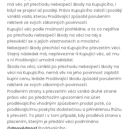
má věc při přechodu nebezpečí škody na Kupujícího, i
když se projeví až později. Právo Kupujícího založí i později
vzniklá vada, kterou Prodávající způsobil porušením
některé ze svých zákonných povinností.
Kupující věc podle možností prohlédne, a to co nejdříve
po přechodu nebezpečí škody na věci na něj a
přesvědčí se o jejích vlastnostech a množství.
Nebezpečí škody přechází na Kupujícího převzetím věci.
Stejný následek má, nepřevezme-li Kupující věc, ač mu
s ní Prodávající umožnil nakládat.
Škoda na věci, vzniklá po přechodu nebezpečí škody na
věci na Kupujícího, nemá vliv na jeho povinnost zaplatit
kupní cenu, ledaže Prodávající škodu způsobil porušením
některé ze svých zákonných povinností.
Prodlením strany s převzetím věci vzniká druhé straně
právo věc po předchozím upozornění na účet
prodlévajícího vhodným způsobem prodat poté, co
prodlévajícímu poskytla dodatečnou a přiměřenou lhůtu
k převzetí. To platí i v tom případě, kdy prodlévá strana s
placením, kterým je předání věci podmíněno.
Odpovědnost
Prodávajícího