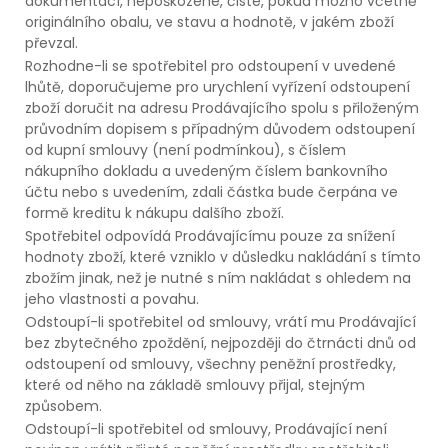
dokumentací, nepoškozené, čisté, pokud možno včetně
originálního obalu, ve stavu a hodnotě, v jakém zboží
převzal.
Rozhodne-li se spotřebitel pro odstoupení v uvedené
lhůtě, doporučujeme pro urychlení vyřízení odstoupení
zboží doručit na adresu Prodávajícího spolu s přiloženým
průvodním dopisem s případným důvodem odstoupení
od kupní smlouvy (není podmínkou), s číslem
nákupního dokladu a uvedeným číslem bankovního
účtu nebo s uvedením, zdali částka bude čerpána ve
formě kreditu k nákupu dalšího zboží.
Spotřebitel odpovídá Prodávajícímu pouze za snížení
hodnoty zboží, které vzniklo v důsledku nakládání s tímto
zbožím jinak, než je nutné s ním nakládat s ohledem na
jeho vlastnosti a povahu.
Odstoupí-li spotřebitel od smlouvy, vrátí mu Prodávající
bez zbytečného zpoždění, nejpozději do čtrnácti dnů od
odstoupení od smlouvy, všechny peněžní prostředky,
které od něho na základě smlouvy přijal, stejným
způsobem.
Odstoupí-li spotřebitel od smlouvy, Prodávající není