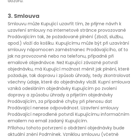
dozoru.
3. Smlouva
Smlouvu může Kupující uzavřít tím, že přijme návrh k
uzavření smlouvy na internetové stránce provozované
Prodávajícím tak, že požadované plnění (zboží, službu,
apod.) vloží do košíku. Kupujícímu může být při uzavírání
smlouvy nápomocen zaměstnanec Prodávajícího, ať to
jak na provozovně nebo na telefonu, případně při
emailové objednávce. Než Kupující závazně potvrdí
objednávku, má Kupující možnost měnit jak plnění, které
požaduje, tak dopravu i způsob úhrady, tedy zkontrolovat
všechny údaje, které do objednávky vložil. Kupní smlouva
vzniká odesláním objednávky Kupujícím po zvolení
dopravy a způsobu úhrady a přijetím objednávky
Prodávajícím, za případné chyby při přenosu dat
Prodávající nenese odpovědnost. Uzavření smlouvy
Prodávající neprodleně potvrdí Kupujícímu informačním
emailem na email zadaný Kupujícím.
Přílohou tohoto potvrzení o obdržení objednávky bude
aktuální znění Podmínek. Vzniklou smlouvu (včetně