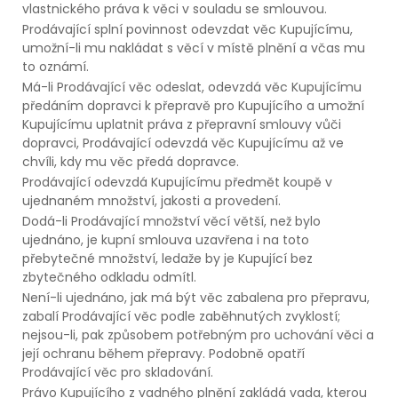
vlastnického práva k věci v souladu se smlouvou.
Prodávající splní povinnost odevzdat věc Kupujícímu,
umožní-li mu nakládat s věcí v místě plnění a včas mu
to oznámí.
Má-li Prodávající věc odeslat, odevzdá věc Kupujícímu
předáním dopravci k přepravě pro Kupujícího a umožní
Kupujícímu uplatnit práva z přepravní smlouvy vůči
dopravci, Prodávající odevzdá věc Kupujícímu až ve
chvíli, kdy mu věc předá dopravce.
Prodávající odevzdá Kupujícímu předmět koupě v
ujednaném množství, jakosti a provedení.
Dodá-li Prodávající množství věcí větší, než bylo
ujednáno, je kupní smlouva uzavřena i na toto
přebytečné množství, ledaže by je Kupující bez
zbytečného odkladu odmítl.
Není-li ujednáno, jak má být věc zabalena pro přepravu,
zabalí Prodávající věc podle zaběhnutých zvyklostí;
nejsou-li, pak způsobem potřebným pro uchování věci a
její ochranu během přepravy. Podobně opatří
Prodávající věc pro skladování.
Právo Kupujícího z vadného plnění zakládá vada, kterou