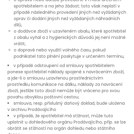
spotřebitelem a na jeho žádost; toto však neplatí v
případě následného provedení jiných než vyžádaných
oprav či dodání jiných než vyžádaných náhradních
dílů,
o dodávce zboží v uzavřeném obalu, které spotřebitel
z obalu vyňal a z hygienických důvodů jej není možné
vrátit,
o dopravě nebo využití volného času, pokud
podnikatel tato plnění poskytuje v určeném termínu,
v případě odstoupení od smlouvy spotřebitelem
ponese spotřebitel náklady spojené s navrácením zboží,
a jde-li o smlouvu uzavřenou prostřednictvím
prostředku komunikace na dálku, náklady za navrácení
zboží, jestliže toto zboží nemůže být vráceno pro svou
povahu obvyklou poštovní cestou;
smlouva, resp. příslušný daňový doklad, bude uložena
v archivu Prodávajícího
v případě, že spotřebitel má stížnost, může tuto
uplatnit u dohledového orgánu Prodávajícího, příp. se lze
obrátit se stížností na orgán dohledu nebo státního