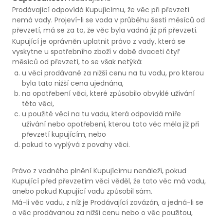
Prodávající odpovídá Kupujícímu, že věc při převzetí
nemá vady. Projeví-li se vada v průběhu šesti měsíců od
převzetí, má se za to, že věc byla vadná již při převzetí.
Kupující je oprávněn uplatnit právo z vady, která se
vyskytne u spotřebního zboží v době dvaceti čtyř
měsíců od převzetí, to se však netýká:
u věci prodávané za nižší cenu na tu vadu, pro kterou
byla tato nižší cena ujednána,
na opotřebení věci, které způsobilo obvyklé užívání
této věci,
u použité věci na tu vadu, která odpovídá míře
užívání nebo opotřebení, kterou tato věc měla již při
převzetí kupujícím, nebo
pokud to vyplývá z povahy věci.
Právo z vadného plnění Kupujícímu nenáleží, pokud
Kupující před převzetím věci věděl, že tato věc má vadu,
anebo pokud Kupující vadu způsobil sám.
Má-li věc vadu, z níž je Prodávající zavázán, a jedná-li se
o věc prodávanou za nižší cenu nebo o věc použitou,