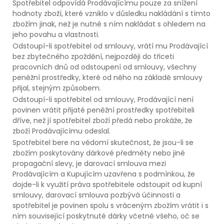
Spotřebitel odpovídá Prodávajícímu pouze za snížení
hodnoty zboží, které vzniklo v důsledku nakládání s tímto
zbožím jinak, než je nutné s ním nakládat s ohledem na
jeho povahu a vlastnosti.
Odstoupí-li spotřebitel od smlouvy, vrátí mu Prodávající
bez zbytečného zpoždění, nejpozději do třiceti
pracovních dnů od odstoupení od smlouvy, všechny
peněžní prostředky, které od něho na základě smlouvy
přijal, stejným způsobem.
Odstoupí-li spotřebitel od smlouvy, Prodávající není
povinen vrátit přijaté peněžní prostředky spotřebiteli
dříve, než jí spotřebitel zboží předá nebo prokáže, že
zboží Prodávajícímu odeslal.
Spotřebitel bere na vědomí skutečnost, že jsou-li se
zbožím poskytovány dárkové předměty nebo jiné
propagační slevy, je darovací smlouva mezi
Prodávajícím a Kupujícím uzavřena s podmínkou, že
dojde-li k využití práva spotřebitele odstoupit od kupní
smlouvy, darovací smlouva pozbývá účinnosti a
spotřebitel je povinen spolu s vráceným zbožím vrátit i s
ním související poskytnuté dárky včetně všeho, oč se