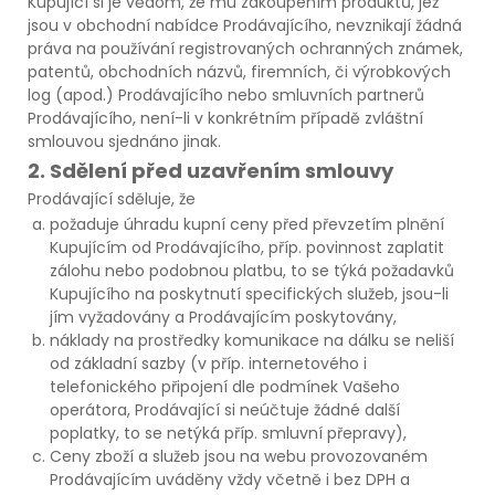
Kupující si je vědom, že mu zakoupením produktů, jež
jsou v obchodní nabídce Prodávajícího, nevznikají žádná
práva na používání registrovaných ochranných známek,
patentů, obchodních názvů, firemních, či výrobkových
log (apod.) Prodávajícího nebo smluvních partnerů
Prodávajícího, není-li v konkrétním případě zvláštní
smlouvou sjednáno jinak.
2. Sdělení před uzavřením smlouvy
Prodávající sděluje, že
požaduje úhradu kupní ceny před převzetím plnění
Kupujícím od Prodávajícího, příp. povinnost zaplatit
zálohu nebo podobnou platbu, to se týká požadavků
Kupujícího na poskytnutí specifických služeb, jsou-li
jím vyžadovány a Prodávajícím poskytovány,
náklady na prostředky komunikace na dálku se neliší
od základní sazby (v příp. internetového i
telefonického připojení dle podmínek Vašeho
operátora, Prodávající si neúčtuje žádné další
poplatky, to se netýká příp. smluvní přepravy),
Ceny zboží a služeb jsou na webu provozovaném
Prodávajícím uváděny vždy včetně i bez DPH a