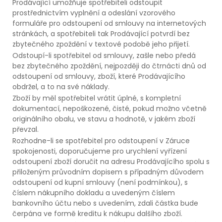
Prodávající umožňuje spotřebiteli odstoupit
prostřednictvím vyplnění a odeslání vzorového
formuláře pro odstoupení od smlouvy na internetových
stránkách, a spotřebiteli tak Prodávající potvrdí bez
zbytečného zpoždění v textové podobě jeho přijetí.
Odstoupí-li spotřebitel od smlouvy, zašle nebo předá
bez zbytečného zpoždění, nejpozději do čtrnácti dnů od
odstoupení od smlouvy, zboží, které Prodávajícího
obdržel, a to na své náklady.
Zboží by měl spotřebitel vrátit úplné, s kompletní
dokumentací, nepoškozené, čisté, pokud možno včetně
originálního obalu, ve stavu a hodnotě, v jakém zboží
převzal.
Rozhodne-li se spotřebitel pro odstoupení v Záruce
spokojenosti, doporučujeme pro urychlení vyřízení
odstoupení zboží doručit na adresu Prodávajícího spolu s
přiloženým průvodním dopisem s případným důvodem
odstoupení od kupní smlouvy (není podmínkou), s
číslem nákupního dokladu a uvedeným číslem
bankovního účtu nebo s uvedením, zdali částka bude
čerpána ve formě kreditu k nákupu dalšího zboží.