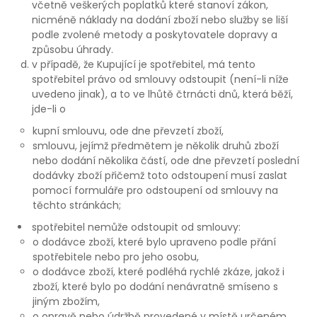
včetně veškerých poplatků které stanoví zákon,
nicméně náklady na dodání zboží nebo služby se liší
podle zvolené metody a poskytovatele dopravy a
způsobu úhrady.
v případě, že Kupující je spotřebitel, má tento
spotřebitel právo od smlouvy odstoupit (není-li níže
uvedeno jinak), a to ve lhůtě čtrnácti dnů, která běží,
jde-li o
kupní smlouvu, ode dne převzetí zboží,
smlouvu, jejímž předmětem je několik druhů zboží
nebo dodání několika částí, ode dne převzetí poslední
dodávky zboží přičemž toto odstoupení musí zaslat
pomocí formuláře pro odstoupení od smlouvy na
těchto stránkách;
spotřebitel nemůže odstoupit od smlouvy:
o dodávce zboží, které bylo upraveno podle přání
spotřebitele nebo pro jeho osobu,
o dodávce zboží, které podléhá rychlé zkáze, jakož i
zboží, které bylo po dodání nenávratně smíseno s
jiným zbožím,
o opravě nebo údržbě provedené v místě určeném