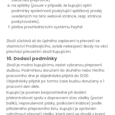
na splátky (pouze v případě, že kupující splní
podmínky společnosti poskytující splátkový prodej
uvedených na této webové stránce, resp. stránce
poskytovatele),
platba prostřednictvím systému PayPal
Zboží zůstává až do úplného zaplacení a převzetí ve
vlastnictví Prodávajícího, avšak nebezpečí škody na věci
přechází převzetím zboží Kupujícím.
10. Dodací podmínky
Zboží je možno kupujícímu zaslat vybranou přepravní
službou. Podmínkou doručení do druhého nebo třetího
pracovního dne je objednávka přijatá do 12:00.
Objednávky přijaté po tomto čase budou doručeny o 1
pracovní den déle.
Kupující je povinen bezprostředně při dodání
překontrolovat spolu s dopravcem stav zásilky (počet
balíků, neporušenost pásky, poškození krabice) podle
přiloženého přepravního listu. Kupující je oprávněn
odmítnout převzetí zásilky, která není ve shodě s kupní