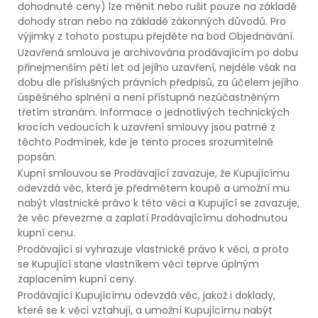
dohodnuté ceny) lze měnit nebo rušit pouze na základě
dohody stran nebo na základě zákonných důvodů. Pro
výjimky z tohoto postupu přejděte na bod Objednávání.
Uzavřená smlouva je archivována prodávajícím po dobu
přinejmenším pěti let od jejího uzavření, nejdéle však na
dobu dle příslušných právních předpisů, za účelem jejího
úspěšného splnění a není přístupná nezúčastněným
třetím stranám. Informace o jednotlivých technických
krocích vedoucích k uzavření smlouvy jsou patrné z
těchto Podmínek, kde je tento proces srozumitelně
popsán.
Kupní smlouvou se Prodávající zavazuje, že Kupujícímu
odevzdá věc, která je předmětem koupě a umožní mu
nabýt vlastnické právo k této věci a Kupující se zavazuje,
že věc převezme a zaplatí Prodávajícímu dohodnutou
kupní cenu.
Prodávající si vyhrazuje vlastnické právo k věci, a proto
se Kupující stane vlastníkem věci teprve úplným
zaplacením kupní ceny.
Prodávající Kupujícímu odevzdá věc, jakož i doklady,
které se k věci vztahují, a umožní Kupujícímu nabýt