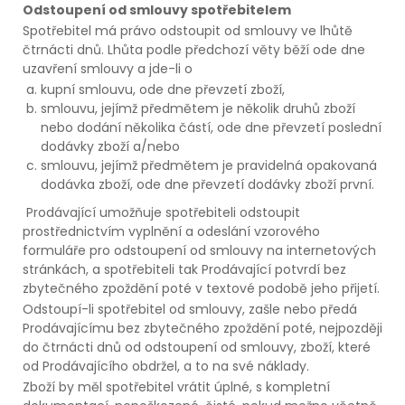
Odstoupení od smlouvy spotřebitelem
Spotřebitel má právo odstoupit od smlouvy ve lhůtě
čtrnácti dnů. Lhůta podle předchozí věty běží ode dne
uzavření smlouvy a jde-li o
kupní smlouvu, ode dne převzetí zboží,
smlouvu, jejímž předmětem je několik druhů zboží
nebo dodání několika částí, ode dne převzetí poslední
dodávky zboží a/nebo
smlouvu, jejímž předmětem je pravidelná opakovaná
dodávka zboží, ode dne převzetí dodávky zboží první.
Prodávající umožňuje spotřebiteli odstoupit
prostřednictvím vyplnění a odeslání vzorového
formuláře pro odstoupení od smlouvy na internetových
stránkách, a spotřebiteli tak Prodávající potvrdí bez
zbytečného zpoždění poté v textové podobě jeho přijetí.
Odstoupí-li spotřebitel od smlouvy, zašle nebo předá
Prodávajícímu bez zbytečného zpoždění poté, nejpozději
do čtrnácti dnů od odstoupení od smlouvy, zboží, které
od Prodávajícího obdržel, a to na své náklady.
Zboží by měl spotřebitel vrátit úplné, s kompletní