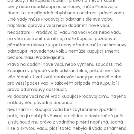
Do doby, než Kupující uplatní právo na slevu z kupní
ceny nebo neodstoupí od smlouvy, může Prodávající
dodat to, co případně chybí nebo odstranit právní vadu.
Jiné vady může Prodávající odstranit dle své volby,
například opravou věci nebo dodáním nové věci.
Neodstraní-li Prodávající vadu na věci včas nebo vadu
na věci odstranit odmítne, může Kupující požadovat
přiměřenou slevu z kupní ceny a/nebo může od smlouvy
odstoupit. Provedenou volbu nemůže Kupující změnit
bez souhlasu Prodávajícího.
Právo na dodání nové věci, nebo výměnu součásti má
Kupující i v případě vady odstranitelné, pokud nemůže
věc řádně užívat kvůli opakování vady po opravě nebo
pro větší počet vad. V takovém případě má Kupující i
právo od smlouvy odstoupit.
Při dodání věci nové vrátí Kupující Prodávajícímu na jeho
náklady věc původně dodanou.
Neoznámil-li Kupující vadu bez zbytečného zpoždění
poté, co ji mohl při včasné prohlídce a dostatečné péči
zjistit, soud mu právo z vadného plnění nepřizná. Jedná-
li se o skrytou vadu, platí totéž, nebyla-li vada oznámena