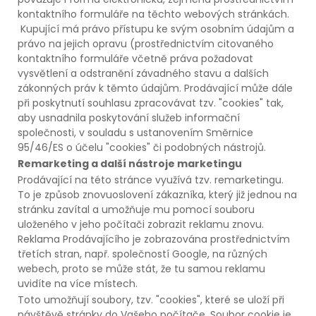
kontaktního formuláře na těchto webových stránkách.
Kupující má právo přístupu ke svým osobním údajům a
právo na jejich opravu (prostřednictvím citovaného
kontaktního formuláře včetně práva požadovat
vysvětlení a odstranění závadného stavu a dalších
zákonných práv k těmto údajům. Prodávající může dále
při poskytnutí souhlasu zpracovávat tzv. "cookies" tak,
aby usnadnila poskytování služeb informační
společnosti, v souladu s ustanovením Směrnice
95/46/ES o účelu "cookies" či podobných nástrojů.
Remarketing a další nástroje marketingu
Prodávající na této stránce využívá tzv. remarketingu.
To je způsob znovuoslovení zákazníka, který již jednou na
stránku zavítal a umožňuje mu pomocí souboru
uloženého v jeho počítači zobrazit reklamu znovu.
Reklama Prodávajícího je zobrazována prostřednictvím
třetích stran, např. společností Google, na různých
webech, proto se může stát, že tu samou reklamu
uvidíte na více místech.
Toto umožňují soubory, tzv. "cookies", které se uloží při
návštěvě stránky do Vašeho počítače. Soubor cookie je