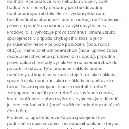
obohatil. V případě, že tyto nebudou vráceny zpět,
budou tyto hodnoty chápány jako bezdůvodné
obohacení spotřebitele. Není-li vydání předmětu
bezdůvodného obohacení dobře možné, má Prodávající
právo na peněžitou náhradu ve výši obvyklé ceny.
Prodávající si vyhrazuje právo zamítnutí plnění Záruky
spokojenosti v případě chybějícího zboží a jeho
příslušenství nebo v případě poškození (pád, náraz,
atd.), či jiného znehodnocení zboží (např. úprava zboží
osobou neschválenou prodávajícím, apod.), případně
právo uplatnit náklady vynaložené na uvedení zboží do
původního stavu. Tyto případné náklady budou
odečteny od kupní ceny zboží, stejně tak jako náklady
spojené s platební transakcí a náklady na poštovné a
balné. Záruku spokojenosti nelze uplatnit na zboží
zakoupené na splátky a na zboží v uzavřeném obalu,
které spotřebitel z obalu vyňal a z hygienických důvodů
jej není možné vrátit (např. rozšiřující adaptéry na různé
části těla).
Prodávající upozorňuje, že Záruka spokojenosti je
podmíněna absolvováním individuálního plánu, který si