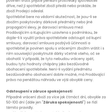
povinen vrátit přijaté peněžní prostředky spotřebiteli
dříve, než jí spotřebitel zboží předá nebo prokáže, že
zboží Prodejci odeslal.
Spotřebitel bere na vědomí skutečnost, že jsou-li se
zbožím poskytovány dárkové předměty nebo jiné
propagační slevy, je darovací smlouva mezi
Prodávajícím a Kupujícím uzavřena s podmínkou, že
dojde-li k využití práva spotřebitele odstoupit od kupní
smlouvy, darovací smlouva pozbývá účinnosti a
spotřebitel je povinen spolu s vráceným zbožím vrátit i s
ním související poskytnuté dárky včetně všeho, oč se
obohatil. V případě, že tyto nebudou vráceny zpět,
budou tyto hodnoty chápány jako bezdůvodné
obohacení spotřebitele. Není-li vydání předmětu
bezdůvodného obohacení dobře možné, má Prodávající
právo na peněžitou náhradu ve výši obvyklé ceny.
Odstoupení v záruce spokojenosti
Případné vrácení zboží za více jak čtrnáct dní, obvykle za
50-100 dní (dále jen "
Záruka spokojenosti
") se řídí
těmito pravidly.