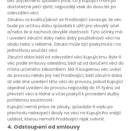
bez zbytečného zpoždění poté, co ji Kupující mohl při
dostatečné péči zjistit, nejpozději však do dvou let po
odevzdání věci.
Zárukou za kvalitu/jakost se Prodávající zavazuje, že věc
bude po určitou dobu způsobilá k užití pro obvyklý účel
a/nebo že si zachová obvyklé vlastnosti. Tyto účinky má
i uvedení záruční doby nebo doby použitelnosti věci na
obalu nebo v reklamě. Záruka může být poskytnuta i na
jednotlivou součást věci.
Záruční doba běží od odevzdání věci Kupujícímu. Byla-li
věc podle smlouvy odeslána, běží až od doručení věci do
místa určeného zákazníkem. Má-li koupenou věc uvést
do provozu někdo jiný než Prodávající, běží záruční doba
až ode dne uvedení této věci do provozu, pokud Kupující
objednal uvedení do provozu nejpozději do tří týdnů od
převzetí věci a řádně a včas poskytl k provedení služby
potřebnou součinnost.
Kupující nemá právo ze záruky, způsobila-li vadu po
přechodu nebezpečí škody na věci na Kupujícího vnější
událost, kterou nemohl Prodávající nijak ovlivnit.
4. Odstoupení od smlouvy