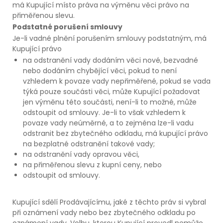
má Kupující místo práva na výměnu věci právo na
přiměřenou slevu.
Podstatné porušení smlouvy
Je-li vadné plnění porušením smlouvy podstatným, má
Kupující právo
na odstranění vady dodáním věci nové, bezvadné
nebo dodáním chybějící věci, pokud to není
vzhledem k povaze vady nepřiměřené, pokud se vada
týká pouze součásti věci, může Kupující požadovat
jen výměnu této součásti, není-li to možné, může
odstoupit od smlouvy. Je-li to však vzhledem k
povaze vady neúměrné, a to zejména lze-li vadu
odstranit bez zbytečného odkladu, má kupující právo
na bezplatné odstranění takové vady;
na odstranění vady opravou věci,
na přiměřenou slevu z kupní ceny, nebo
odstoupit od smlouvy.
Kupující sdělí Prodávajícímu, jaké z těchto práv si vybral
při oznámení vady nebo bez zbytečného odkladu po
oznámení vady. Volbu, kterou Kupující provedl nemůže