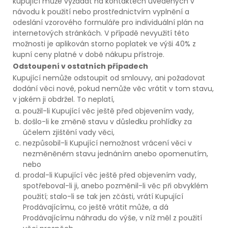
kupující může vyžádat na kontaktech uvedených v
návodu k použití nebo prostřednictvím vyplnění a
odeslání vzorového formuláře pro individuální plán na
internetových stránkách. V případě nevyužití této
možnosti je aplikován storno poplatek ve výši 40% z
kupní ceny platné v době nákupu přístroje.
Odstoupení v ostatních případech
Kupující nemůže odstoupit od smlouvy, ani požadovat
dodání věci nové, pokud nemůže věc vrátit v tom stavu,
v jakém ji obdržel. To neplatí,
použil-li Kupující věc ještě před objevením vady,
došlo-li ke změně stavu v důsledku prohlídky za
účelem zjištění vady věci,
nezpůsobil-li Kupující nemožnost vrácení věci v
nezměněném stavu jednáním anebo opomenutím,
nebo
prodal-li Kupující věc ještě před objevením vady,
spotřeboval-li ji, anebo pozměnil-li věc při obvyklém
použití; stalo-li se tak jen zčásti, vrátí Kupující
Prodávajícímu, co ještě vrátit může, a dá
Prodávajícímu náhradu do výše, v níž měl z použití