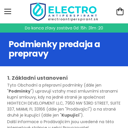
electroantiperspirant.sk
Do konca zľavy zostáva
0d :15h :31m :19
Podmienky predaja a
prepravy
1. Základní ustanovení
Tyto Obchodní a přepravní podmínky (dále jen
"
Podmínky
") upravují vztahy mezi smluvními stranami
kupní smlouvy, kdy na jedné straně je společnost
HIGHTECH DEVELOPMENT LLC, 7950 NW 53RD STREET, SUITE
337, MIAMI, FL 33166 (dále jen "Prodávající") a na straně
druhé je kupující (dále jen "
Kupující
").
Další informace o Prodávajícím jsou uvedené na této
internetové stránce v sekci Provozovatel.