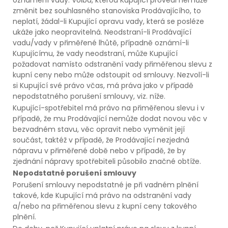
změnit bez souhlasného stanoviska Prodávajícího, to
neplatí, žádal-li Kupující opravu vady, která se posléze
ukáže jako neopravitelná. Neodstraní-li Prodávající
vadu/vady v přiměřené lhůtě, případně oznámí-li
Kupujícímu, že vady neodstraní, může Kupující
požadovat namísto odstranění vady přiměřenou slevu z
kupní ceny nebo může odstoupit od smlouvy. Nezvolí-li
si Kupující své právo včas, má práva jako v případě
nepodstatného porušení smlouvy, viz. níže.
Kupující-spotřebitel má právo na přiměřenou slevu i v
případě, že mu Prodávající nemůže dodat novou věc v
bezvadném stavu, věc opravit nebo vyměnit její
součást, taktéž v případě, že Prodávající nezjedná
nápravu v přiměřené době nebo v případě, že by
zjednání nápravy spotřebiteli působilo značné obtíže.
Nepodstatné porušení smlouvy
Porušení smlouvy nepodstatné je při vadném plnění
takové, kde Kupující má právo na odstranění vady
a/nebo na přiměřenou slevu z kupní ceny takového
plnění.