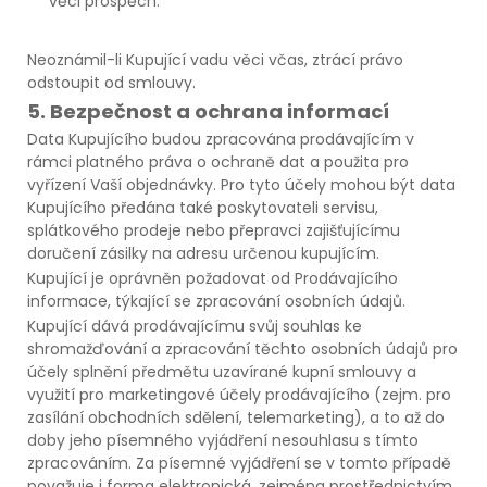
věci prospěch.
Neoznámil-li Kupující vadu věci včas, ztrácí právo
odstoupit od smlouvy.
5. Bezpečnost a ochrana informací
Data Kupujícího budou zpracována prodávajícím v
rámci platného práva o ochraně dat a použita pro
vyřízení Vaší objednávky. Pro tyto účely mohou být data
Kupujícího předána také poskytovateli servisu,
splátkového prodeje nebo přepravci zajišťujícímu
doručení zásilky na adresu určenou kupujícím.
Kupující je oprávněn požadovat od Prodávajícího
informace, týkající se zpracování osobních údajů.
Kupující dává prodávajícímu svůj souhlas ke
shromažďování a zpracování těchto osobních údajů pro
účely splnění předmětu uzavírané kupní smlouvy a
využití pro marketingové účely prodávajícího (zejm. pro
zasílání obchodních sdělení, telemarketing), a to až do
doby jeho písemného vyjádření nesouhlasu s tímto
zpracováním. Za písemné vyjádření se v tomto případě
považuje i forma elektronická, zejména prostřednictvím