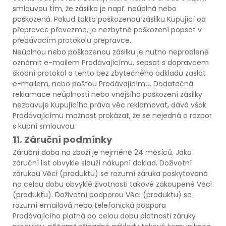
smlouvou tím, že zásilka je např. neúplná nebo
poškozená. Pokud takto poškozenou zásilku Kupující od
přepravce převezme, je nezbytné poškození popsat v
předávacím protokolu přepravce.
Neúplnou nebo poškozenou zásilku je nutno neprodleně
oznámit e-mailem Prodávajícímu, sepsat s dopravcem
škodní protokol a tento bez zbytečného odkladu zaslat
e-mailem, nebo poštou Prodávajícímu. Dodatečná
reklamace neúplnosti nebo vnějšího poškození zásilky
nezbavuje Kupujícího práva věc reklamovat, dává však
Prodávajícímu možnost prokázat, že se nejedná o rozpor
s kupní smlouvou.
11. Záruční podmínky
Záruční doba na zboží je nejméně 24 měsíců. Jako
záruční list obvykle slouží nákupní doklad. Doživotní
zárukou Věci (produktu) se rozumí záruka poskytovaná
na celou dobu obvyklé životnosti takové zakoupené Věci
(produktu). Doživotní podporou Věci (produktu) se
rozumí emailová nebo telefonická podpora
Prodávajícího platná po celou dobu platnosti záruky