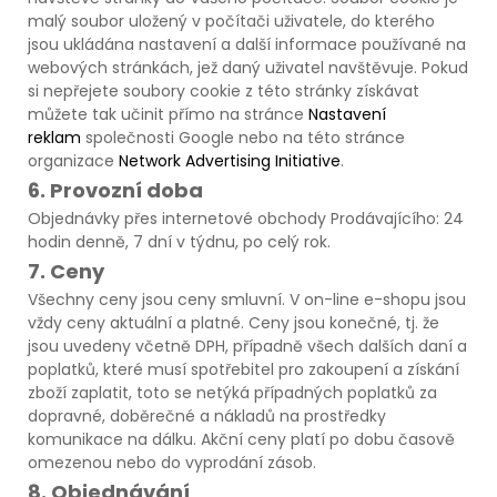
malý soubor uložený v počítači uživatele, do kterého
jsou ukládána nastavení a další informace používané na
webových stránkách, jež daný uživatel navštěvuje. Pokud
si nepřejete soubory cookie z této stránky získávat
můžete tak učinit přímo na stránce
Nastavení
reklam
společnosti Google nebo na této stránce
organizace
Network Advertising Initiative
.
6. Provozní doba
Objednávky přes internetové obchody Prodávajícího: 24
hodin denně, 7 dní v týdnu, po celý rok.
7. Ceny
Všechny ceny jsou ceny smluvní. V on-line e-shopu jsou
vždy ceny aktuální a platné. Ceny jsou konečné, tj. že
jsou uvedeny včetně DPH, případně všech dalších daní a
poplatků, které musí spotřebitel pro zakoupení a získání
zboží zaplatit, toto se netýká případných poplatků za
dopravné, doběrečné a nákladů na prostředky
komunikace na dálku. Akční ceny platí po dobu časově
omezenou nebo do vyprodání zásob.
8. Objednávání