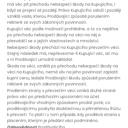
má věc při přechodu nebezpečí škody na Kupujícího, i
když se projeví až později. Právo Kupujícího založí i později
vzniklá vada, kterou Prodávající způsobil porušením
některé ze svých zákonných povinností.
Kupující věc podle možností prohlédne, a to co nejdříve
po přechodu nebezpečí škody na věci na něj a
přesvědčí se o jejích vlastnostech a množství.
Nebezpečí škody přechází na Kupujícího převzetím věci.
Stejný následek má, nepřevezme-li Kupující věc, ač mu
s ní Prodávající umožnil nakládat.
Škoda na věci, vzniklá po přechodu nebezpečí škody na
věci na Kupujícího, nemá vliv na jeho povinnost zaplatit
kupní cenu, ledaže Prodávající škodu způsobil porušením
některé ze svých zákonných povinností.
Prodlením strany s převzetím věci vzniká druhé straně
právo věc po předchozím upozornění na účet
prodlévajícího vhodným způsobem prodat poté, co
prodlévajícímu poskytla dodatečnou a přiměřenou lhůtu
k převzetí. To platí i v tom případě, kdy prodlévá strana s
placením, kterým je předání věci podmíněno.
Odpovědnost
Prodávajícího