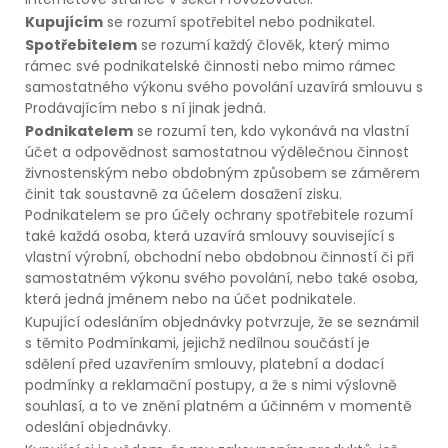
Kupujícím
se rozumí spotřebitel nebo podnikatel.
Spotřebitelem
se rozumí každý člověk, který mimo
rámec své podnikatelské činnosti nebo mimo rámec
samostatného výkonu svého povolání uzavírá smlouvu s
Prodávajícím nebo s ní jinak jedná.
Podnikatelem
se rozumí ten, kdo vykonává na vlastní
účet a odpovědnost samostatnou výdělečnou činnost
živnostenským nebo obdobným způsobem se záměrem
činit tak soustavně za účelem dosažení zisku.
Podnikatelem se pro účely ochrany spotřebitele rozumí
také každá osoba, která uzavírá smlouvy související s
vlastní výrobní, obchodní nebo obdobnou činností či při
samostatném výkonu svého povolání, nebo také osoba,
která jedná jménem nebo na účet podnikatele.
Kupující odesláním objednávky potvrzuje, že se seznámil
s těmito Podmínkami, jejichž nedílnou součástí je
sdělení před uzavřením smlouvy, platební a dodací
podmínky a reklamační postupy, a že s nimi výslovně
souhlasí, a to ve znění platném a účinném v momentě
odeslání objednávky.