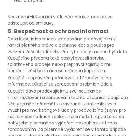
věci prospěch.
Neoznámil-li Kupující vadu věci včas, ztrácí právo
odstoupit od smlouvy.
5. Bezpečnost a ochrana informací
Data Kupujícího budou zpracována prodávajícím v
rámci platného práva o ochraně dat a použita pro
vyřízení Vaší objednávky. Pro tyto účely mohou být data
Kupujícího předána také poskytovateli servisu,
splátkového prodeje nebo přepravci zajišťujícímu
doručení zásilky na adresu určenou kupujícím.
Kupující je oprávněn požadovat od Prodávajícího
informace, týkající se zpracování osobních údajů.
Kupující dává prodávajícímu svůj souhlas ke
shromažďování a zpracování těchto osobních údajů pro
účely splnění předmětu uzavírané kupní smlouvy a
využití pro marketingové účely prodávajícího (zejm. pro
zasílání obchodních sdělení, telemarketing), a to až do
doby jeho písemného vyjádření nesouhlasu s tímto
zpracováním. Za písemné vyjádření se v tomto případě
považuje i forma elektronická, zejména prostřednictvím