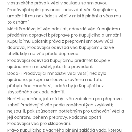
vlastnického práva k věci v souladu se smlouvou.
Prodávající splní povinnost odevzdat věc Kupujícímu,
umožní-li mu nakládat s věcí v místě plnění a včas mu
to oznámí.
Má-li Prodávající věc odeslat, odevzdá věc Kupujícímu
předáním dopravci k přepravě pro Kupujícího a umožní
Kupujícímu uplatnit práva z přepravní smlouvy vůči
dopravci, Prodávající odevzdá věc Kupujícímu až ve
chvíli, kdy mu věc předá dopravce.
Prodávající odevzdá Kupujícímu předmět koupě v
ujednaném množství, jakosti a provedení.
Dodá-li Prodávající množství věcí větší, než bylo
ujednáno, je kupní smlouva uzavřena i na toto
přebytečné množství, ledaže by je Kupující bez
zbytečného odkladu odmítl.
Není-li ujednáno, jak má být věc zabalena pro přepravu,
zabalí Prodávající věc podle zaběhnutých zvyklostí;
nejsou-li, pak způsobem potřebným pro uchování věci a
její ochranu během přepravy. Podobně opatří
Prodávající věc pro skladování.
Právo Kupujícího z vadného plnění zakládá vada, kterou