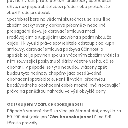
povinen vrátit přijaté peněžní prostředky spotřebiteli
dříve, než jí spotřebitel zboží předá nebo prokáže, že
zboží Prodejci odeslal.
Spotřebitel bere na vědomí skutečnost, že jsou-li se
zbožím poskytovány dárkové předměty nebo jiné
propagační slevy, je darovací smlouva mezi
Prodávajícím a Kupujícím uzavřena s podmínkou, že
dojde-li k využití práva spotřebitele odstoupit od kupní
smlouvy, darovací smlouva pozbývá účinnosti a
spotřebitel je povinen spolu s vráceným zbožím vrátit i s
ním související poskytnuté dárky včetně všeho, oč se
obohatil. V případě, že tyto nebudou vráceny zpět,
budou tyto hodnoty chápány jako bezdůvodné
obohacení spotřebitele. Není-li vydání předmětu
bezdůvodného obohacení dobře možné, má Prodávající
právo na peněžitou náhradu ve výši obvyklé ceny.
Odstoupení v záruce spokojenosti
Případné vrácení zboží za více jak čtrnáct dní, obvykle za
50-100 dní (dále jen "
Záruka spokojenosti
") se řídí
těmito pravidly.