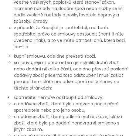
včetně veškerých poplatků které stanoví zákon,
nicméně náklady na dodání zboží nebo služby se liší
podle zvolené metody a poskytovatele dopravy a
způsobu úhrady.
v případě, že Kupující je spotřebitel, má tento
spotřebitel právo od smlouvy odstoupit (není-li níže
uvedeno jinak), a to ve lhůtě čtrnácti dnů, která běží,
jde-li o
kupní smlouvu, ode dne převzetí zboží,
smlouvu, jejímž předmětem je několik druhů zboží
nebo dodání několika částí, ode dne převzetí poslední
dodávky zboží přičemž toto odstoupení musí zaslat
pomocí formuláře pro odstoupení od smlouvy na
těchto stránkách;
spotřebitel nemůže odstoupit od smlouvy:
o dodávce zboží, které bylo upraveno podle přání
spotřebitele nebo pro jeho osobu,
o dodávce zboží, které podléhá rychlé zkáze, jakož i
zboží, které bylo po dodání nenávratně smíseno s
jiným zbožím,
o opravě nebo údržbě provedené v místě určeném