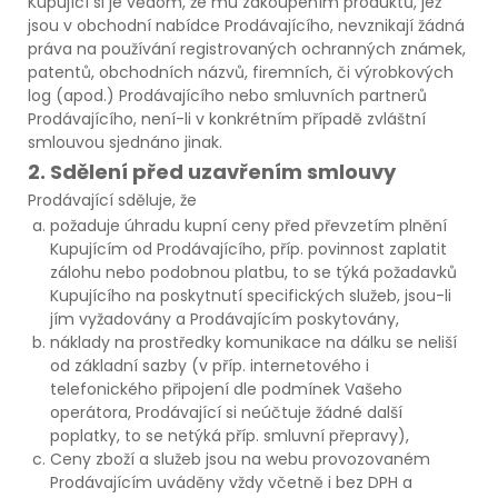
Kupující si je vědom, že mu zakoupením produktů, jež
jsou v obchodní nabídce Prodávajícího, nevznikají žádná
práva na používání registrovaných ochranných známek,
patentů, obchodních názvů, firemních, či výrobkových
log (apod.) Prodávajícího nebo smluvních partnerů
Prodávajícího, není-li v konkrétním případě zvláštní
smlouvou sjednáno jinak.
2. Sdělení před uzavřením smlouvy
Prodávající sděluje, že
požaduje úhradu kupní ceny před převzetím plnění
Kupujícím od Prodávajícího, příp. povinnost zaplatit
zálohu nebo podobnou platbu, to se týká požadavků
Kupujícího na poskytnutí specifických služeb, jsou-li
jím vyžadovány a Prodávajícím poskytovány,
náklady na prostředky komunikace na dálku se neliší
od základní sazby (v příp. internetového i
telefonického připojení dle podmínek Vašeho
operátora, Prodávající si neúčtuje žádné další
poplatky, to se netýká příp. smluvní přepravy),
Ceny zboží a služeb jsou na webu provozovaném
Prodávajícím uváděny vždy včetně i bez DPH a