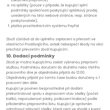
na splátky (pouze v případě, že kupující splní
podmínky společnosti poskytující splátkový prodej
uvedených na této webové stránce, resp. stránce
poskytovatele),
platba prostřednictvím systému PayPal
Zboží zůstává až do úplného zaplacení a převzetí ve
vlastnictví Prodávajícího, avšak nebezpečí škody na věci
přechází převzetím zboží Kupujícím.
10. Dodací podmínky
Zboží je možno kupujícímu zaslat vybranou přepravní
službou. Podmínkou doručení do druhého nebo třetího
pracovního dne je objednávka přijatá do 12:00.
Objednávky přijaté po tomto čase budou doručeny o 1
pracovní den déle.
Kupující je povinen bezprostředně při dodání
překontrolovat spolu s dopravcem stav zásilky (počet
balíků, neporušenost pásky, poškození krabice) podle
přiloženého přepravního listu. Kupující je oprávněn
odmítnout převzetí zásilky, která není ve shodě s kupní