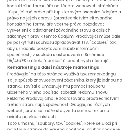
kontaktního formuláře na těchto webových stránkách.
Kupující má právo přístupu ke svým osobním údajům a
právo na jejich opravu (prostřednictvím citovaného
kontaktního formuláře včetně práva požadovat
vysvětlení a odstranění závadného stavu a dalších
zákonných práv k těmto údajům. Prodávající může dále
při poskytnutí souhlasu zpracovávat tzv. "cookies" tak,
aby usnadnila poskytování služeb informační
společnosti, v souladu s ustanovením Směrnice
95/46/ES o účelu "cookies" či podobných nástrojů.
Remarketing a další nástroje marketingu
Prodávající na této stránce využívá tzv. remarketingu.
To je způsob znovuoslovení zákazníka, který již jednou na
stránku zavítal a umožňuje mu pomocí souboru
uloženého v jeho počítači zobrazit reklamu znovu.
Reklama Prodávajícího je zobrazována prostřednictvím
třetích stran, např. společností Google, na různých
webech, proto se může stát, že tu samou reklamu
uvidíte na více místech.
Toto umožňují soubory, tzv. "cookies", které se uloží při
návštěvě stránky do Vašeho počítače. Soubor cookie je