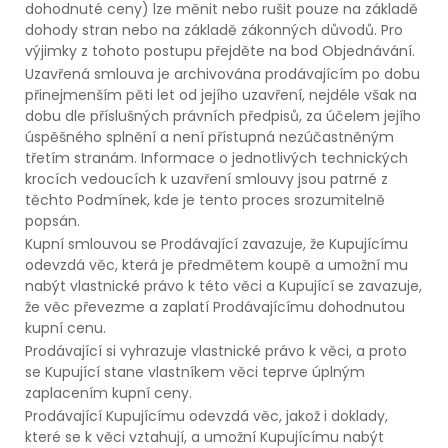
dohodnuté ceny) lze měnit nebo rušit pouze na základě
dohody stran nebo na základě zákonných důvodů. Pro
výjimky z tohoto postupu přejděte na bod Objednávání.
Uzavřená smlouva je archivována prodávajícím po dobu
přinejmenším pěti let od jejího uzavření, nejdéle však na
dobu dle příslušných právních předpisů, za účelem jejího
úspěšného splnění a není přístupná nezúčastněným
třetím stranám. Informace o jednotlivých technických
krocích vedoucích k uzavření smlouvy jsou patrné z
těchto Podmínek, kde je tento proces srozumitelně
popsán.
Kupní smlouvou se Prodávající zavazuje, že Kupujícímu
odevzdá věc, která je předmětem koupě a umožní mu
nabýt vlastnické právo k této věci a Kupující se zavazuje,
že věc převezme a zaplatí Prodávajícímu dohodnutou
kupní cenu.
Prodávající si vyhrazuje vlastnické právo k věci, a proto
se Kupující stane vlastníkem věci teprve úplným
zaplacením kupní ceny.
Prodávající Kupujícímu odevzdá věc, jakož i doklady,
které se k věci vztahují, a umožní Kupujícímu nabýt