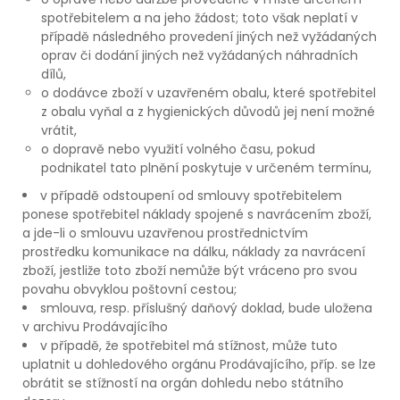
spotřebitelem a na jeho žádost; toto však neplatí v
případě následného provedení jiných než vyžádaných
oprav či dodání jiných než vyžádaných náhradních
dílů,
o dodávce zboží v uzavřeném obalu, které spotřebitel
z obalu vyňal a z hygienických důvodů jej není možné
vrátit,
o dopravě nebo využití volného času, pokud
podnikatel tato plnění poskytuje v určeném termínu,
v případě odstoupení od smlouvy spotřebitelem
ponese spotřebitel náklady spojené s navrácením zboží,
a jde-li o smlouvu uzavřenou prostřednictvím
prostředku komunikace na dálku, náklady za navrácení
zboží, jestliže toto zboží nemůže být vráceno pro svou
povahu obvyklou poštovní cestou;
smlouva, resp. příslušný daňový doklad, bude uložena
v archivu Prodávajícího
v případě, že spotřebitel má stížnost, může tuto
uplatnit u dohledového orgánu Prodávajícího, příp. se lze
obrátit se stížností na orgán dohledu nebo státního