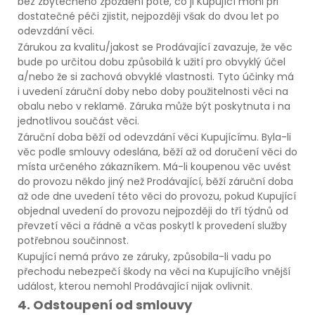
bez zbytečného zpoždění poté, co ji Kupující mohl při
dostatečné péči zjistit, nejpozději však do dvou let po
odevzdání věci.
Zárukou za kvalitu/jakost se Prodávající zavazuje, že věc
bude po určitou dobu způsobilá k užití pro obvyklý účel
a/nebo že si zachová obvyklé vlastnosti. Tyto účinky má
i uvedení záruční doby nebo doby použitelnosti věci na
obalu nebo v reklamě. Záruka může být poskytnuta i na
jednotlivou součást věci.
Záruční doba běží od odevzdání věci Kupujícímu. Byla-li
věc podle smlouvy odeslána, běží až od doručení věci do
místa určeného zákazníkem. Má-li koupenou věc uvést
do provozu někdo jiný než Prodávající, běží záruční doba
až ode dne uvedení této věci do provozu, pokud Kupující
objednal uvedení do provozu nejpozději do tří týdnů od
převzetí věci a řádně a včas poskytl k provedení služby
potřebnou součinnost.
Kupující nemá právo ze záruky, způsobila-li vadu po
přechodu nebezpečí škody na věci na Kupujícího vnější
událost, kterou nemohl Prodávající nijak ovlivnit.
4. Odstoupení od smlouvy