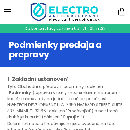
electroantiperspirant.sk
Do konca zľavy zostáva
0d :17h :05m :32
Podmienky predaja a
prepravy
1. Základní ustanovení
Tyto Obchodní a přepravní podmínky (dále jen
"
Podmínky
") upravují vztahy mezi smluvními stranami
kupní smlouvy, kdy na jedné straně je společnost
HIGHTECH DEVELOPMENT LLC, 7950 NW 53RD STREET, SUITE
337, MIAMI, FL 33166 (dále jen "Prodávající") a na straně
druhé je kupující (dále jen "
Kupující
").
Další informace o Prodávajícím jsou uvedené na této
internetové stránce v sekci Provozovatel.