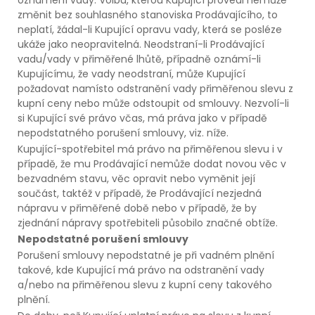
změnit bez souhlasného stanoviska Prodávajícího, to
neplatí, žádal-li Kupující opravu vady, která se posléze
ukáže jako neopravitelná. Neodstraní-li Prodávající
vadu/vady v přiměřené lhůtě, případně oznámí-li
Kupujícímu, že vady neodstraní, může Kupující
požadovat namísto odstranění vady přiměřenou slevu z
kupní ceny nebo může odstoupit od smlouvy. Nezvolí-li
si Kupující své právo včas, má práva jako v případě
nepodstatného porušení smlouvy, viz. níže.
Kupující-spotřebitel má právo na přiměřenou slevu i v
případě, že mu Prodávající nemůže dodat novou věc v
bezvadném stavu, věc opravit nebo vyměnit její
součást, taktéž v případě, že Prodávající nezjedná
nápravu v přiměřené době nebo v případě, že by
zjednání nápravy spotřebiteli působilo značné obtíže.
Nepodstatné porušení smlouvy
Porušení smlouvy nepodstatné je při vadném plnění
takové, kde Kupující má právo na odstranění vady
a/nebo na přiměřenou slevu z kupní ceny takového
plnění.