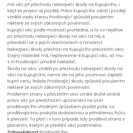
má věc při přechodu nebezpečí škody na Kupujícího, i
když se projeví až později. Právo Kupujícího založí i později
vzniklá vada, kterou Prodávající způsobil porušením
některé ze svých zákonných povinností.
Kupující věc podle možností prohlédne, a to co nejdříve
po přechodu nebezpečí škody na věci na něj a
přesvědčí se o jejích vlastnostech a množství.
Nebezpečí škody přechází na Kupujícího převzetím věci.
Stejný následek má, nepřevezme-li Kupující věc, ač mu
s ní Prodávající umožnil nakládat.
Škoda na věci, vzniklá po přechodu nebezpečí škody na
věci na Kupujícího, nemá vliv na jeho povinnost zaplatit
kupní cenu, ledaže Prodávající škodu způsobil porušením
některé ze svých zákonných povinností.
Prodlením strany s převzetím věci vzniká druhé straně
právo věc po předchozím upozornění na účet
prodlévajícího vhodným způsobem prodat poté, co
prodlévajícímu poskytla dodatečnou a přiměřenou lhůtu
k převzetí. To platí i v tom případě, kdy prodlévá strana s
placením, kterým je předání věci podmíněno.
Odpovědnost
Prodávajícího