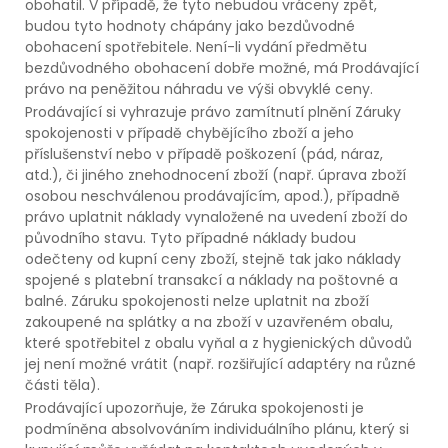
obohatil. V případě, že tyto nebudou vráceny zpět,
budou tyto hodnoty chápány jako bezdůvodné
obohacení spotřebitele. Není-li vydání předmětu
bezdůvodného obohacení dobře možné, má Prodávající
právo na peněžitou náhradu ve výši obvyklé ceny.
Prodávající si vyhrazuje právo zamítnutí plnění Záruky
spokojenosti v případě chybějícího zboží a jeho
příslušenství nebo v případě poškození (pád, náraz,
atd.), či jiného znehodnocení zboží (např. úprava zboží
osobou neschválenou prodávajícím, apod.), případně
právo uplatnit náklady vynaložené na uvedení zboží do
původního stavu. Tyto případné náklady budou
odečteny od kupní ceny zboží, stejně tak jako náklady
spojené s platební transakcí a náklady na poštovné a
balné. Záruku spokojenosti nelze uplatnit na zboží
zakoupené na splátky a na zboží v uzavřeném obalu,
které spotřebitel z obalu vyňal a z hygienických důvodů
jej není možné vrátit (např. rozšiřující adaptéry na různé
části těla).
Prodávající upozorňuje, že Záruka spokojenosti je
podmíněna absolvováním individuálního plánu, který si