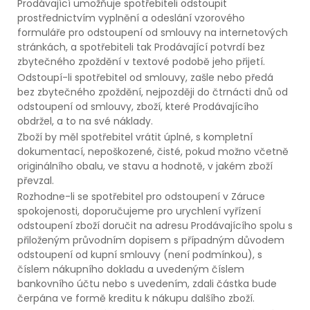
Prodávající umožňuje spotřebiteli odstoupit
prostřednictvím vyplnění a odeslání vzorového
formuláře pro odstoupení od smlouvy na internetových
stránkách, a spotřebiteli tak Prodávající potvrdí bez
zbytečného zpoždění v textové podobě jeho přijetí.
Odstoupí-li spotřebitel od smlouvy, zašle nebo předá
bez zbytečného zpoždění, nejpozději do čtrnácti dnů od
odstoupení od smlouvy, zboží, které Prodávajícího
obdržel, a to na své náklady.
Zboží by měl spotřebitel vrátit úplné, s kompletní
dokumentací, nepoškozené, čisté, pokud možno včetně
originálního obalu, ve stavu a hodnotě, v jakém zboží
převzal.
Rozhodne-li se spotřebitel pro odstoupení v Záruce
spokojenosti, doporučujeme pro urychlení vyřízení
odstoupení zboží doručit na adresu Prodávajícího spolu s
přiloženým průvodním dopisem s případným důvodem
odstoupení od kupní smlouvy (není podmínkou), s
číslem nákupního dokladu a uvedeným číslem
bankovního účtu nebo s uvedením, zdali částka bude
čerpána ve formě kreditu k nákupu dalšího zboží.