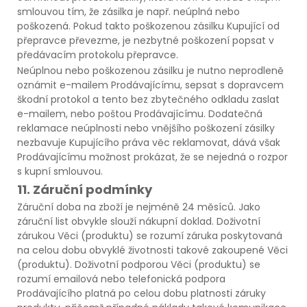
smlouvou tím, že zásilka je např. neúplná nebo
poškozená. Pokud takto poškozenou zásilku Kupující od
přepravce převezme, je nezbytné poškození popsat v
předávacím protokolu přepravce.
Neúplnou nebo poškozenou zásilku je nutno neprodleně
oznámit e-mailem Prodávajícímu, sepsat s dopravcem
škodní protokol a tento bez zbytečného odkladu zaslat
e-mailem, nebo poštou Prodávajícímu. Dodatečná
reklamace neúplnosti nebo vnějšího poškození zásilky
nezbavuje Kupujícího práva věc reklamovat, dává však
Prodávajícímu možnost prokázat, že se nejedná o rozpor
s kupní smlouvou.
11. Záruční podmínky
Záruční doba na zboží je nejméně 24 měsíců. Jako
záruční list obvykle slouží nákupní doklad. Doživotní
zárukou Věci (produktu) se rozumí záruka poskytovaná
na celou dobu obvyklé životnosti takové zakoupené Věci
(produktu). Doživotní podporou Věci (produktu) se
rozumí emailová nebo telefonická podpora
Prodávajícího platná po celou dobu platnosti záruky