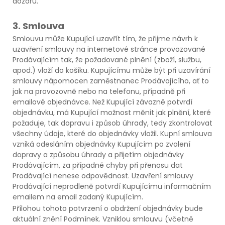
dozoru.
3. Smlouva
Smlouvu může Kupující uzavřít tím, že přijme návrh k
uzavření smlouvy na internetové stránce provozované
Prodávajícím tak, že požadované plnění (zboží, službu,
apod.) vloží do košíku. Kupujícímu může být při uzavírání
smlouvy nápomocen zaměstnanec Prodávajícího, ať to
jak na provozovně nebo na telefonu, případně při
emailové objednávce. Než Kupující závazně potvrdí
objednávku, má Kupující možnost měnit jak plnění, které
požaduje, tak dopravu i způsob úhrady, tedy zkontrolovat
všechny údaje, které do objednávky vložil. Kupní smlouva
vzniká odesláním objednávky Kupujícím po zvolení
dopravy a způsobu úhrady a přijetím objednávky
Prodávajícím, za případné chyby při přenosu dat
Prodávající nenese odpovědnost. Uzavření smlouvy
Prodávající neprodleně potvrdí Kupujícímu informačním
emailem na email zadaný Kupujícím.
Přílohou tohoto potvrzení o obdržení objednávky bude
aktuální znění Podmínek. Vzniklou smlouvu (včetně