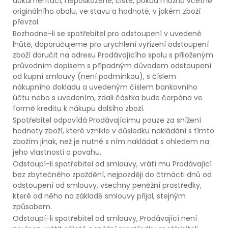
dokumentací, nepoškozené, čisté, pokud možno včetně
originálního obalu, ve stavu a hodnotě, v jakém zboží
převzal.
Rozhodne-li se spotřebitel pro odstoupení v uvedené
lhůtě, doporučujeme pro urychlení vyřízení odstoupení
zboží doručit na adresu Prodávajícího spolu s přiloženým
průvodním dopisem s případným důvodem odstoupení
od kupní smlouvy (není podmínkou), s číslem
nákupního dokladu a uvedeným číslem bankovního
účtu nebo s uvedením, zdali částka bude čerpána ve
formě kreditu k nákupu dalšího zboží.
Spotřebitel odpovídá Prodávajícímu pouze za snížení
hodnoty zboží, které vzniklo v důsledku nakládání s tímto
zbožím jinak, než je nutné s ním nakládat s ohledem na
jeho vlastnosti a povahu.
Odstoupí-li spotřebitel od smlouvy, vrátí mu Prodávající
bez zbytečného zpoždění, nejpozději do čtrnácti dnů od
odstoupení od smlouvy, všechny peněžní prostředky,
které od něho na základě smlouvy přijal, stejným
způsobem.
Odstoupí-li spotřebitel od smlouvy, Prodávající není