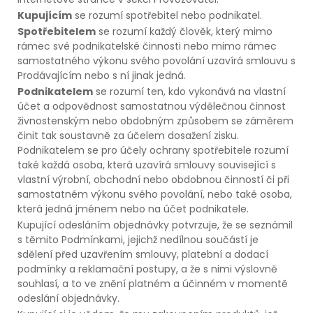
Kupujícím
se rozumí spotřebitel nebo podnikatel.
Spotřebitelem
se rozumí každý člověk, který mimo
rámec své podnikatelské činnosti nebo mimo rámec
samostatného výkonu svého povolání uzavírá smlouvu s
Prodávajícím nebo s ní jinak jedná.
Podnikatelem
se rozumí ten, kdo vykonává na vlastní
účet a odpovědnost samostatnou výdělečnou činnost
živnostenským nebo obdobným způsobem se záměrem
činit tak soustavně za účelem dosažení zisku.
Podnikatelem se pro účely ochrany spotřebitele rozumí
také každá osoba, která uzavírá smlouvy související s
vlastní výrobní, obchodní nebo obdobnou činností či při
samostatném výkonu svého povolání, nebo také osoba,
která jedná jménem nebo na účet podnikatele.
Kupující odesláním objednávky potvrzuje, že se seznámil
s těmito Podmínkami, jejichž nedílnou součástí je
sdělení před uzavřením smlouvy, platební a dodací
podmínky a reklamační postupy, a že s nimi výslovně
souhlasí, a to ve znění platném a účinném v momentě
odeslání objednávky.