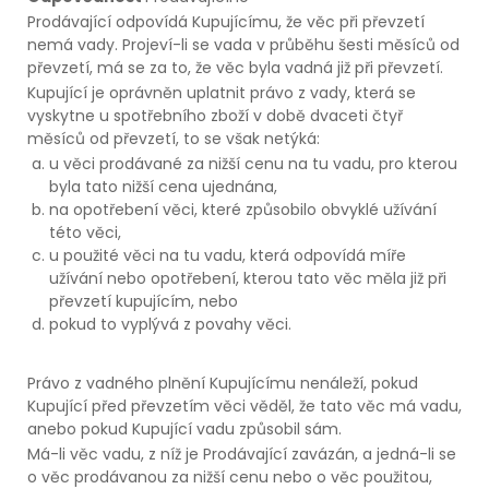
Prodávající odpovídá Kupujícímu, že věc při převzetí
nemá vady. Projeví-li se vada v průběhu šesti měsíců od
převzetí, má se za to, že věc byla vadná již při převzetí.
Kupující je oprávněn uplatnit právo z vady, která se
vyskytne u spotřebního zboží v době dvaceti čtyř
měsíců od převzetí, to se však netýká:
u věci prodávané za nižší cenu na tu vadu, pro kterou
byla tato nižší cena ujednána,
na opotřebení věci, které způsobilo obvyklé užívání
této věci,
u použité věci na tu vadu, která odpovídá míře
užívání nebo opotřebení, kterou tato věc měla již při
převzetí kupujícím, nebo
pokud to vyplývá z povahy věci.
Právo z vadného plnění Kupujícímu nenáleží, pokud
Kupující před převzetím věci věděl, že tato věc má vadu,
anebo pokud Kupující vadu způsobil sám.
Má-li věc vadu, z níž je Prodávající zavázán, a jedná-li se
o věc prodávanou za nižší cenu nebo o věc použitou,