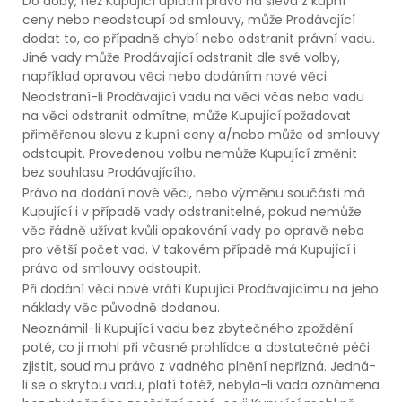
Do doby, než Kupující uplatní právo na slevu z kupní
ceny nebo neodstoupí od smlouvy, může Prodávající
dodat to, co případně chybí nebo odstranit právní vadu.
Jiné vady může Prodávající odstranit dle své volby,
například opravou věci nebo dodáním nové věci.
Neodstraní-li Prodávající vadu na věci včas nebo vadu
na věci odstranit odmítne, může Kupující požadovat
přiměřenou slevu z kupní ceny a/nebo může od smlouvy
odstoupit. Provedenou volbu nemůže Kupující změnit
bez souhlasu Prodávajícího.
Právo na dodání nové věci, nebo výměnu součásti má
Kupující i v případě vady odstranitelné, pokud nemůže
věc řádně užívat kvůli opakování vady po opravě nebo
pro větší počet vad. V takovém případě má Kupující i
právo od smlouvy odstoupit.
Při dodání věci nové vrátí Kupující Prodávajícímu na jeho
náklady věc původně dodanou.
Neoznámil-li Kupující vadu bez zbytečného zpoždění
poté, co ji mohl při včasné prohlídce a dostatečné péči
zjistit, soud mu právo z vadného plnění nepřizná. Jedná-
li se o skrytou vadu, platí totéž, nebyla-li vada oznámena