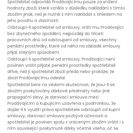
Spotřebitel odpovídá Prodávajícímu pouze za snížení
hodnoty zboží, které vzniklo v důsledku nakládání s tímto
zbožím jinak, než je nutné s ním nakládat s ohledem na
jeho povahu a vlastnosti.
Odstoupí-li spotřebitel od smlouvy, vrátí mu Prodávající
bez zbytečného zpoždění, nejpozději do třiceti
pracovních dnů od odstoupení od smlouvy, všechny
peněžní prostředky, které od něho na základě smlouvy
přijal, stejným způsobem.
Odstoupí-li spotřebitel od smlouvy, Prodávající není
povinen vrátit přijaté peněžní prostředky spotřebiteli
dříve, než jí spotřebitel zboží předá nebo prokáže, že
zboží Prodávajícímu odeslal.
Spotřebitel bere na vědomí skutečnost, že jsou-li se
zbožím poskytovány dárkové předměty nebo jiné
propagační slevy, je darovací smlouva mezi
Prodávajícím a Kupujícím uzavřena s podmínkou, že
dojde-li k využití práva spotřebitele odstoupit od kupní
smlouvy, darovací smlouva pozbývá účinnosti a
spotřebitel je povinen spolu s vráceným zbožím vrátit i s
ním související poskytnuté dárky včetně všeho, oč se