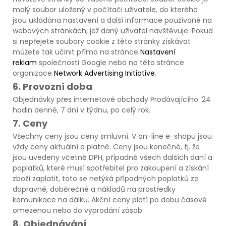
malý soubor uložený v počítači uživatele, do kterého
jsou ukládána nastavení a další informace používané na
webových stránkách, jež daný uživatel navštěvuje. Pokud
si nepřejete soubory cookie z této stránky získávat
můžete tak učinit přímo na stránce
Nastavení
reklam
společnosti Google nebo na této stránce
organizace
Network Advertising Initiative
.
6. Provozní doba
Objednávky přes internetové obchody Prodávajícího: 24
hodin denně, 7 dní v týdnu, po celý rok.
7. Ceny
Všechny ceny jsou ceny smluvní. V on-line e-shopu jsou
vždy ceny aktuální a platné. Ceny jsou konečné, tj. že
jsou uvedeny včetně DPH, případně všech dalších daní a
poplatků, které musí spotřebitel pro zakoupení a získání
zboží zaplatit, toto se netýká případných poplatků za
dopravné, doběrečné a nákladů na prostředky
komunikace na dálku. Akční ceny platí po dobu časově
omezenou nebo do vyprodání zásob.
8. Objednávání