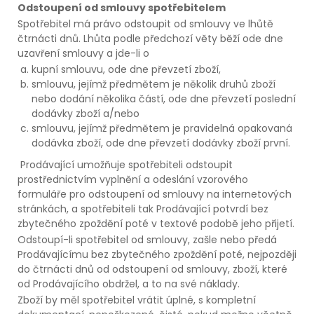
Odstoupení od smlouvy spotřebitelem
Spotřebitel má právo odstoupit od smlouvy ve lhůtě
čtrnácti dnů. Lhůta podle předchozí věty běží ode dne
uzavření smlouvy a jde-li o
kupní smlouvu, ode dne převzetí zboží,
smlouvu, jejímž předmětem je několik druhů zboží
nebo dodání několika částí, ode dne převzetí poslední
dodávky zboží a/nebo
smlouvu, jejímž předmětem je pravidelná opakovaná
dodávka zboží, ode dne převzetí dodávky zboží první.
Prodávající umožňuje spotřebiteli odstoupit
prostřednictvím vyplnění a odeslání vzorového
formuláře pro odstoupení od smlouvy na internetových
stránkách, a spotřebiteli tak Prodávající potvrdí bez
zbytečného zpoždění poté v textové podobě jeho přijetí.
Odstoupí-li spotřebitel od smlouvy, zašle nebo předá
Prodávajícímu bez zbytečného zpoždění poté, nejpozději
do čtrnácti dnů od odstoupení od smlouvy, zboží, které
od Prodávajícího obdržel, a to na své náklady.
Zboží by měl spotřebitel vrátit úplné, s kompletní