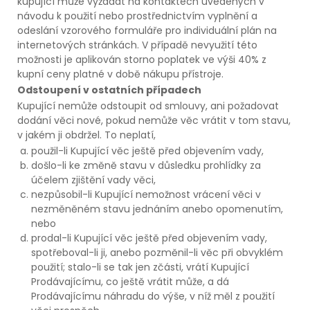
kupující může vyžádat na kontaktech uvedených v
návodu k použití nebo prostřednictvím vyplnění a
odeslání vzorového formuláře pro individuální plán na
internetových stránkách. V případě nevyužití této
možnosti je aplikován storno poplatek ve výši 40% z
kupní ceny platné v době nákupu přístroje.
Odstoupení v ostatních případech
Kupující nemůže odstoupit od smlouvy, ani požadovat
dodání věci nové, pokud nemůže věc vrátit v tom stavu,
v jakém ji obdržel. To neplatí,
použil-li Kupující věc ještě před objevením vady,
došlo-li ke změně stavu v důsledku prohlídky za
účelem zjištění vady věci,
nezpůsobil-li Kupující nemožnost vrácení věci v
nezměněném stavu jednáním anebo opomenutím,
nebo
prodal-li Kupující věc ještě před objevením vady,
spotřeboval-li ji, anebo pozměnil-li věc při obvyklém
použití; stalo-li se tak jen zčásti, vrátí Kupující
Prodávajícímu, co ještě vrátit může, a dá
Prodávajícímu náhradu do výše, v níž měl z použití