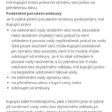
má Kupující místo práva na výměnu věci právo na
přiměřenou slevu.
Podstatné porušení smlouvy
Je-li vadné plnění porušením smlouvy podstatným, má
Kupující právo
na odstranění vady dodáním věci nové, bezvadné
nebo dodáním chybějící věci, pokud to není
vzhledem k povaze vady nepřiměřené, pokud se vada
týká pouze součásti věci, může Kupující požadovat
jen výměnu této součásti, není-li to možné, může
odstoupit od smlouvy. Je-li to však vzhledem k
povaze vady neúměrné, a to zejména lze-li vadu
odstranit bez zbytečného odkladu, má kupující právo
na bezplatné odstranění takové vady;
na odstranění vady opravou věci,
na přiměřenou slevu z kupní ceny, nebo
odstoupit od smlouvy.
Kupující sdělí Prodávajícímu, jaké z těchto práv si vybral
při oznámení vady nebo bez zbytečného odkladu po
oznámení vady. Volbu, kterou Kupující provedl nemůže