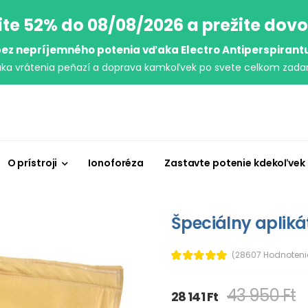
ite 52% do 08/08/2026 a prežite dov
ez nepríjemného potenia vďaka Electro Antiperspirant
uka vrátenia peňazí a doprava kamkoľvek po svete celkom zada
O prístroji
Ionoforéza
Zastavte potenie kdekoľvek
Špeciálny apliká
(28607 Hodnoteni
43 950 Ft
28 141 Ft