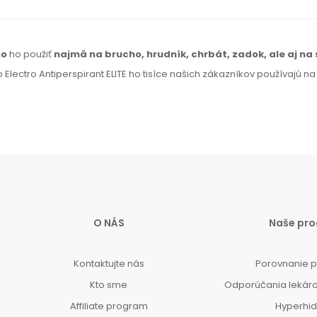
no
ho použiť
najmä
na brucho,
hrudník, chrbát, zadok,
ale aj na
 Electro Antiperspirant ELITE ho tisíce našich zákazníkov používajú n
O NÁS
Naše pro
Kontaktujte nás
Porovnanie 
Kto sme
Odporúčania lekár
Affiliate program
Hyperhi