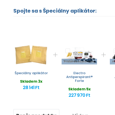
Spojte sa s Špeciálny aplikátor:
Pridať do objednávky
P
Špeciálny aplikátor
Electro
Antiperspirant®
Forte
Skladem 3x
28 141 Ft
Skladem 5x
227 970 Ft