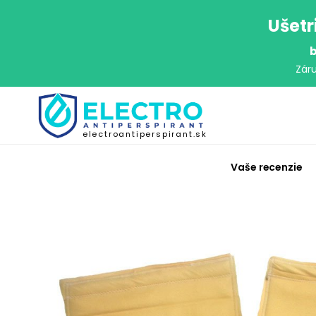
Ušetr
b
Zár
electroantiperspirant.sk
Vaše recenzie