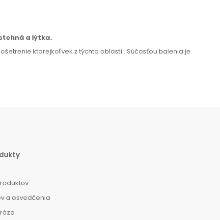
 stehná
a lýtka.
a ošetrenie ktorejkoľvek
z týchto
oblastí
.
Súčasťou balenia je
dukty
produktov
ov a osvedčenia
dróza