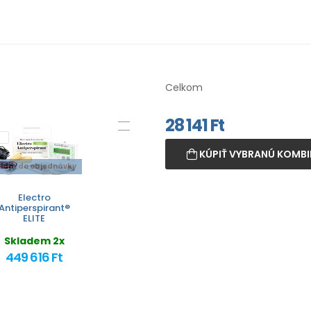
Celkom
28 141
Ft
KÚPIŤ VYBRANÚ KOMBI
ridať do objednávky
Electro
Antiperspirant®
ELITE
Skladem 2x
449 616 Ft