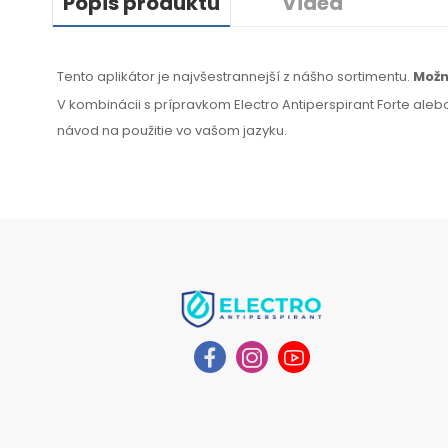
Popis produktu
Videa
Tento aplikátor je najvšestrannejší z nášho sortimentu.
Mož
V kombinácii s prípravkom Electro Antiperspirant Forte alebo
návod na
použitie
vo
vašom jazyku
.