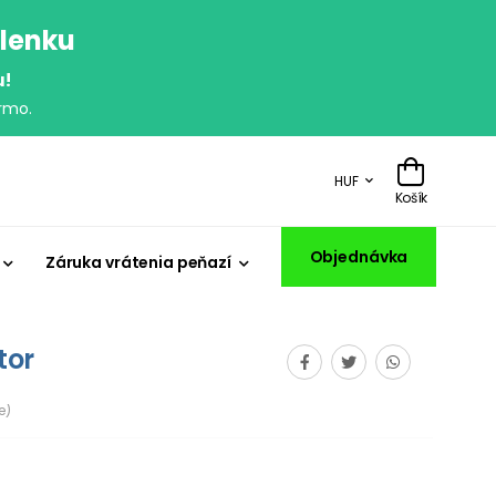
olenku
u!
rmo.
HUF
Košík
Objednávka
Záruka vrátenia peňazí
tor
e)