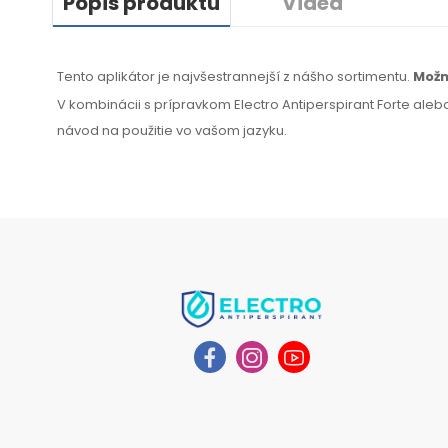
Popis produktu
Videa
Tento aplikátor je najvšestrannejší z nášho sortimentu.
Mož
V kombinácii s prípravkom Electro Antiperspirant Forte alebo
návod na
použitie
vo
vašom jazyku
.