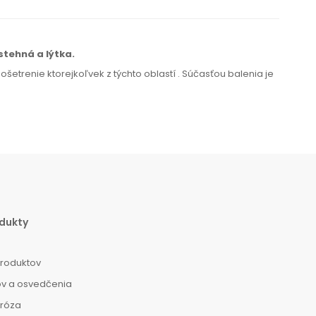
 stehná
a lýtka.
a ošetrenie ktorejkoľvek
z týchto
oblastí
.
Súčasťou balenia je
dukty
produktov
ov a osvedčenia
dróza