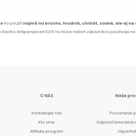
no
ho použiť
najmä
na brucho,
hrudník, chrbát, zadok,
ale aj na
 Electro Antiperspirant ELITE ho tisíce našich zákazníkov používajú n
O NÁS
Naše pro
Kontaktujte nás
Porovnanie 
Kto sme
Odporúčania lekár
Affiliate program
Hyperhi