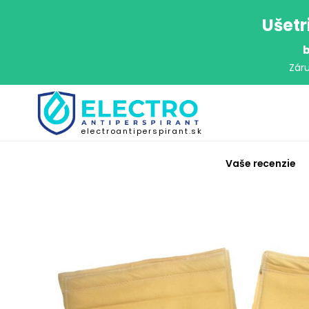
Ušetr
b
Zár
electroantiperspirant.sk
Vaše recenzie