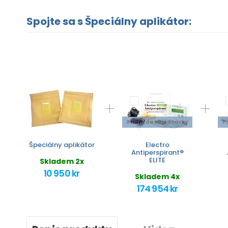
Spojte sa s Špeciálny aplikátor:
Pridať do objednávky
P
Špeciálny aplikátor
Electro
Antiperspirant®
ELITE
Skladem 2x
10 950 kr
Skladem 4x
174 954 kr