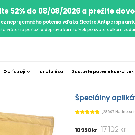
ite 52% do 08/08/2026 a prežite dov
ez nepríjemného potenia vďaka Electro Antiperspirant
uka vrátenia peňazí a doprava kamkoľvek po svete celkom zada
O prístroji
Ionoforéza
Zastavte potenie kdekoľvek
Špeciálny apliká
(28607 Hodnoteni
17 102 kr
10 950 kr