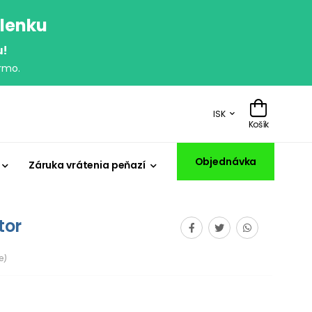
olenku
u!
rmo.
ISK
Košík
Objednávka
Záruka vrátenia peňazí
tor
e)