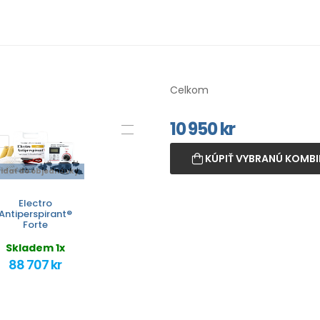
Celkom
10 950
kr
KÚPIŤ VYBRANÚ KOMBI
ridať do objednávky
Electro
Antiperspirant®
Forte
Skladem 1x
88 707 kr