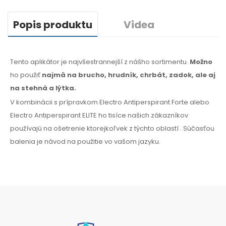
Popis produktu
Videa
Tento aplikátor je najvšestrannejší z nášho sortimentu.
Možno
ho použiť
najmä
na brucho,
hrudník, chrbát, zadok,
ale aj
na stehná
a lýtka.
V kombinácii s prípravkom Electro Antiperspirant Forte alebo
Electro Antiperspirant ELITE ho tisíce našich zákazníkov
používajú na ošetrenie ktorejkoľvek
z týchto
oblastí
.
Súčasťou
balenia je návod na
použitie
vo
vašom jazyku
.