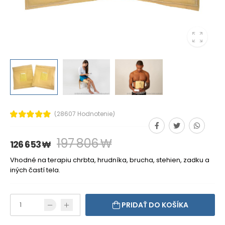
(28607 Hodnotenie)
197 806 ₩
126 653 ₩
Vhodné na terapiu chrbta, hrudníka, brucha, stehien, zadku a
iných častí tela.
PRIDAŤ DO KOŠÍKA