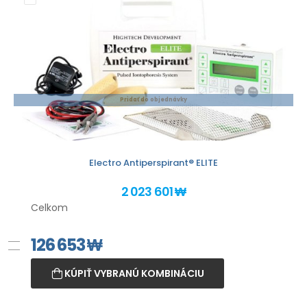
Pridať do objednávky
Electro Antiperspirant® ELITE
2 023 601 ₩
Celkom
126 653
₩
KÚPIŤ VYBRANÚ KOMBINÁCIU