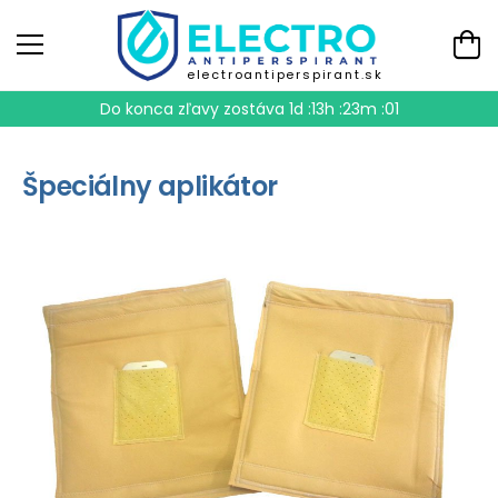
electroantiperspirant.sk
Do konca zľavy zostáva
1d :13h :23m :01
Špeciálny aplikátor