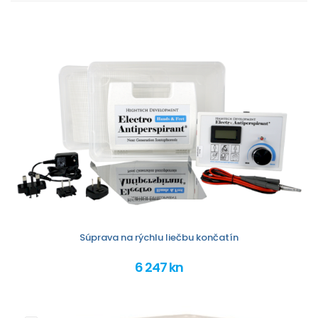
Súprava na rýchlu liečbu končatín
6 247 kn