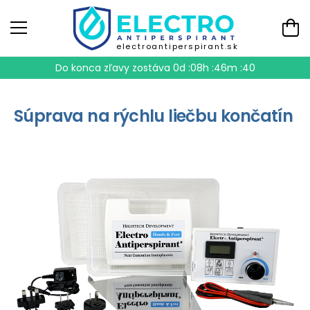
electroantiperspirant.sk
Do konca zľavy zostáva
0d :08h :46m :40
Súprava na rýchlu liečbu končatín