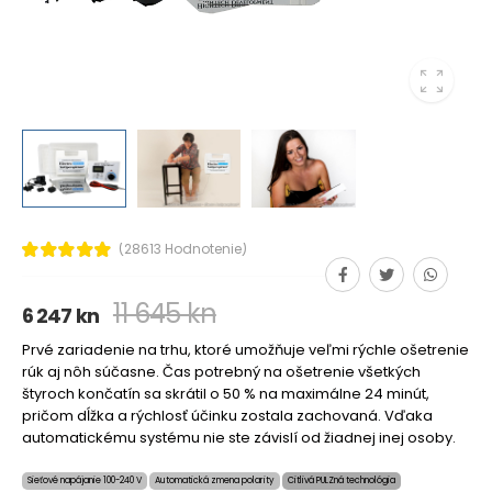
(28613 Hodnotenie)
11 645 kn
6 247 kn
Prvé zariadenie na trhu, ktoré umožňuje veľmi rýchle ošetrenie
rúk aj nôh súčasne. Čas potrebný na ošetrenie všetkých
štyroch končatín sa skrátil o 50 % na maximálne 24 minút,
pričom dĺžka a rýchlosť účinku zostala zachovaná. Vďaka
automatickému systému nie ste závislí od žiadnej inej osoby.
Sieťové napájanie 100-240 V
Automatická zmena polarity
Citlivá PULZná technológia