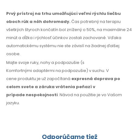
Prvý prístroj na trhu umožňujúci veľmi rýchlu liečbu
oboch rúk
a nôh
dohromady.
Čas potrebný na terapiu
všetkých štyroch končatín bol znížený
o 50%,
na maximálne
24
minút
a dĺžka
i rýchlosť
účinkov zostali zachované. Vďaka
automatickému systému nie ste závislí
na žiadnej
ďalšej
osobe.
Majte svoje ruky, nohy
a podpazušie
(s
Komfortnými
adaptérmi na podpazušie)
v suchu.
V
cene
produktu je už započítaná
expresná doprava po
celom svete
a záruka
vrátenia peňazí
v
prípade
nespokojnosti
. Návod
na použitie
je vo Vašom
jazyku.
Odporúčame tiež