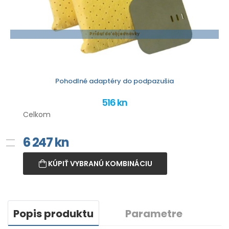
Pridať do objednávky
Pohodlné adaptéry do podpazušia
516 kn
Celkom
6 247
kn
KÚPIŤ VYBRANÚ KOMBINÁCIU
Popis produktu
Parametre