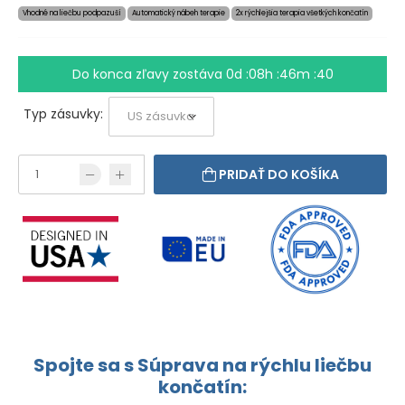
Vhodné na liečbu podpazuší
Automatický nábeh terapie
2x rýchlejšia terapia všetkých končatín
Do konca zľavy zostáva
0d :08h :46m :40
Typ zásuvky:
PRIDAŤ DO KOŠÍKA
Spojte sa s Súprava na rýchlu liečbu
končatín: