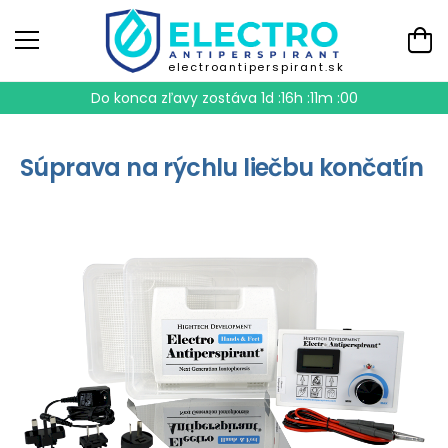
electroantiperspirant.sk
Do konca zľavy zostáva
1d :16h :11m :00
Súprava na rýchlu liečbu končatín