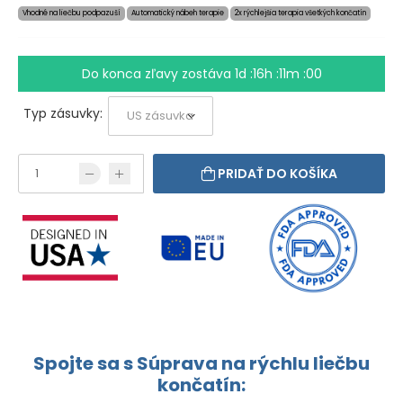
Vhodné na liečbu podpazuší
Automatický nábeh terapie
2x rýchlejšia terapia všetkých končatín
Do konca zľavy zostáva
1d :16h :11m :00
Typ zásuvky:
PRIDAŤ DO KOŠÍKA
Spojte sa s Súprava na rýchlu liečbu
končatín: