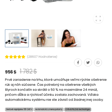
(28607 Hodnotenie)
1 782 $
956 $
Prvé zariadenie na trhu, ktoré umožňuje veľmi rýchle ošetrenie
rúk aj nôh súčasne. Čas potrebný na ošetrenie všetkých
štyroch končatín sa skrátil o 50 % na maximálne 24 minút,
pričom dĺžka a rýchlosť účinku zostala zachovaná. Vďaka
automatickému systému nie ste závislí od žiadnej inej osoby.
Sieťové napájanie 100-240 V
Automatická zmena polarity
Citlivá PULZná technológia