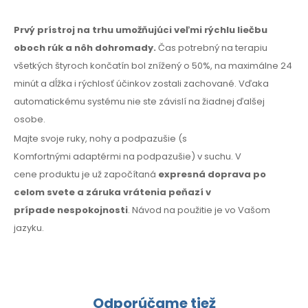
Prvý prístroj na trhu umožňujúci veľmi rýchlu liečbu
oboch rúk
a nôh
dohromady.
Čas potrebný na terapiu
všetkých štyroch končatín bol znížený
o 50%,
na maximálne
24
minút
a dĺžka
i rýchlosť
účinkov zostali zachované. Vďaka
automatickému systému nie ste závislí
na žiadnej
ďalšej
osobe.
Majte svoje ruky, nohy
a podpazušie
(s
Komfortnými
adaptérmi na podpazušie)
v suchu.
V
cene
produktu je už započítaná
expresná doprava po
celom svete
a záruka
vrátenia peňazí
v
prípade
nespokojnosti
. Návod
na použitie
je vo Vašom
jazyku.
Odporúčame tiež