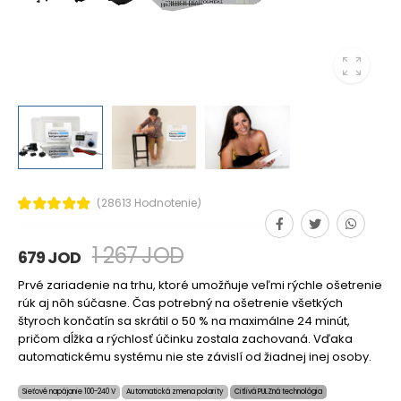
(28613 Hodnotenie)
1 267 JOD
679 JOD
Prvé zariadenie na trhu, ktoré umožňuje veľmi rýchle ošetrenie
rúk aj nôh súčasne. Čas potrebný na ošetrenie všetkých
štyroch končatín sa skrátil o 50 % na maximálne 24 minút,
pričom dĺžka a rýchlosť účinku zostala zachovaná. Vďaka
automatickému systému nie ste závislí od žiadnej inej osoby.
Sieťové napájanie 100-240 V
Automatická zmena polarity
Citlivá PULZná technológia