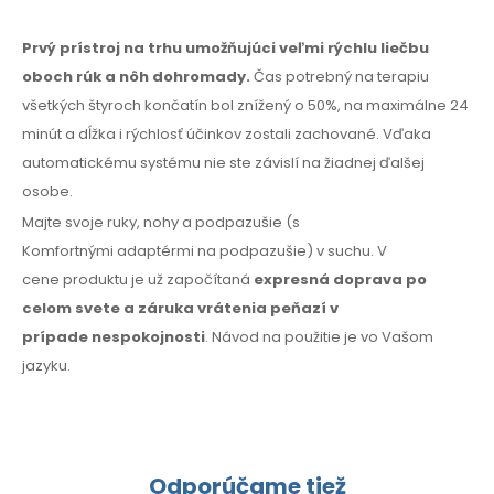
Prvý prístroj na trhu umožňujúci veľmi rýchlu liečbu
oboch rúk
a nôh
dohromady.
Čas potrebný na terapiu
všetkých štyroch končatín bol znížený
o 50%,
na maximálne
24
minút
a dĺžka
i rýchlosť
účinkov zostali zachované. Vďaka
automatickému systému nie ste závislí
na žiadnej
ďalšej
osobe.
Majte svoje ruky, nohy
a podpazušie
(s
Komfortnými
adaptérmi na podpazušie)
v suchu.
V
cene
produktu je už započítaná
expresná doprava po
celom svete
a záruka
vrátenia peňazí
v
prípade
nespokojnosti
. Návod
na použitie
je vo Vašom
jazyku.
Odporúčame tiež