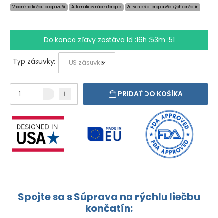
Vhodné na liečbu podpazuší
Automatický nábeh terapie
2x rýchlejšia terapia všetkých končatín
Do konca zľavy zostáva
1d :16h :53m :50
Typ zásuvky:
PRIDAŤ DO KOŠÍKA
Spojte sa s Súprava na rýchlu liečbu
končatín: