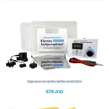
Súprava na rýchlu liečbu končatín
679 JOD