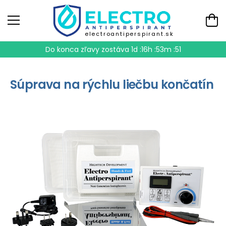
electroantiperspirant.sk
Do konca zľavy zostáva
1d :16h :53m :50
Súprava na rýchlu liečbu končatín