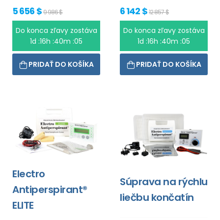
5 656 $
6 142 $
9 986 $
12 857 $
Do konca zľavy zostáva
Do konca zľavy zostáva
1d :16h :40m :04
1d :16h :40m :04
PRIDAŤ DO KOŠÍKA
PRIDAŤ DO KOŠÍKA
Electro
Súprava na rýchlu
Antiperspirant®
liečbu končatín
ELITE