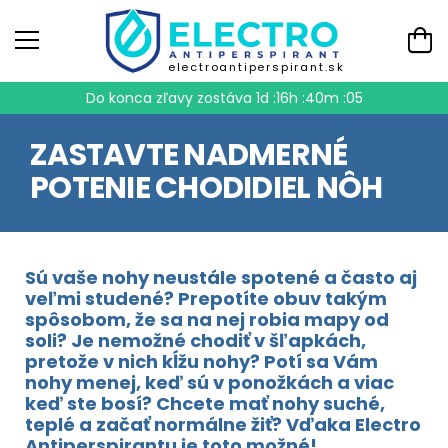
electroantiperspirant.sk
Do konca zľavy zostáva
1d :16h :40m :04
ZASTAVTE NADMERNÉ
POTENIE CHODIDIEL NÔH
Sú vaše nohy neustále spotené a často aj
veľmi studené? Prepotíte obuv takým
spôsobom, že sa na nej robia mapy od
soli? Je nemožné chodiť v šľapkách,
pretože v nich kĺžu nohy? Potí sa Vám
nohy menej, keď sú v ponožkách a viac
keď ste bosí? Chcete mať nohy suché,
teplé a začať normálne žiť? Vďaka Electro
Antiperspirantu je toto možné!