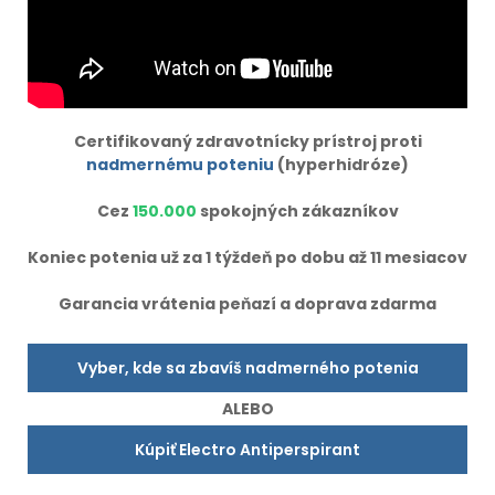
Certifikovaný zdravotnícky prístroj proti
nadmernému poteniu
(hyperhidróze)
Cez
150.000
spokojných zákazníkov
Koniec potenia už za 1 týždeň po dobu až 11 mesiacov
Garancia vrátenia peňazí a doprava zdarma
Vyber, kde sa zbavíš nadmerného potenia
ALEBO
Kúpiť Electro Antiperspirant