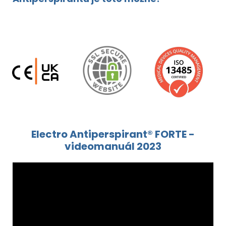
Electro Antiperspirant® FORTE -
videomanuál 2023