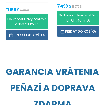
7 499 $
13 979 $
11 155 $
17 132 $
Do konca zľavy zostáva
Do konca zľavy zostáva
1d :16h :40m :04
1d :16h :40m :04
PRIDAŤ DO KOŠÍKA
PRIDAŤ DO KOŠÍKA
GARANCIA VRÁTENIA
PEŇAZÍ A DOPRAVA
ZDARMA