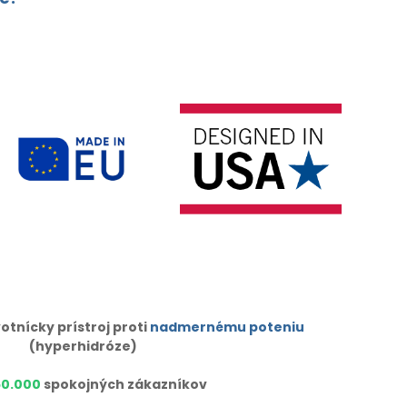
otnícky prístroj proti
nadmernému poteniu
(hyperhidróze)
50.000
spokojných zákazníkov