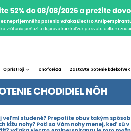
ite 52% do 08/08/2026 a prežite dov
ez nepríjemného potenia vďaka Electro Antiperspirant
uka vrátenia peňazí a doprava kamkoľvek po svete celkom zada
O prístroji
Ionoforéza
Zastavte potenie kdekoľvek
OTENIE CHODIDIEL NÔH
j veľmi studené? Prepotíte obuv takým spôsobo
ch kĺžu nohy? Potí sa Vám nohy menej, keď sú v
žiť? Vďaka Electro Antiperspirantu je toto možn