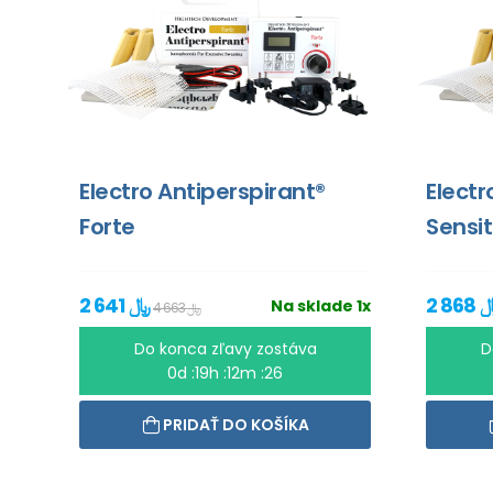
Electro Antiperspirant®
Electr
Forte
Sensit
2 641 ﷼
Na sklade 1x
4 663 ﷼
Do konca zľavy zostáva
D
0d :19h :12m :26
PRIDAŤ DO KOŠÍKA