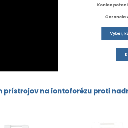
Koniec potenia
Garancia 
Vyber, k
K
 prístrojov
na iontoforézu
proti na