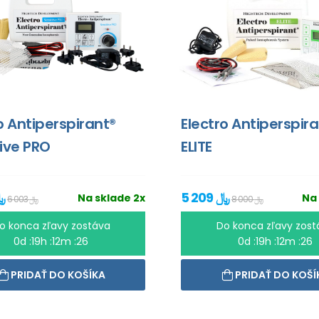
o Antiperspirant®
Electro Antiperspir
ive PRO
ELITE
5 209 ﷼
2 868 ﷼
Na sklade 2x
Na 
8 000 ﷼
6 003 ﷼
o konca zľavy zostáva
Do konca zľavy zost
0d :19h :12m :26
0d :19h :12m :26
PRIDAŤ DO KOŠÍKA
PRIDAŤ DO KOŠÍ