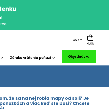
olenku
u!
rmo.
QAR
Košík
Objednávka
Záruka vrátenia peňazí
m, že sa na nej robia mapy od soli? Je
 ponožkách a viac keď ste bosí? Chcete
é!