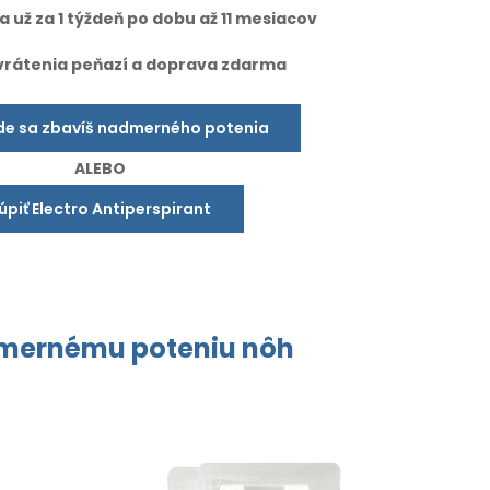
 už za 1 týždeň po dobu až 11 mesiacov
vrátenia peňazí a doprava zdarma
de sa zbavíš nadmerného potenia
ALEBO
úpiť Electro Antiperspirant
dmernému
poteniu nôh