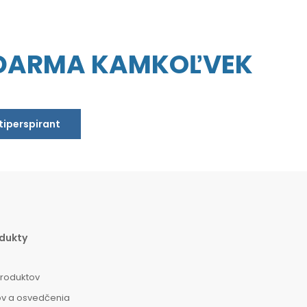
ZDARMA KAMKOĽVEK
ntiperspirant
dukty
produktov
ov a osvedčenia