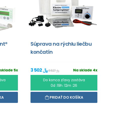
ant®
Súprava na rýchlu liečbu
končatín
3 502 ﷼
sklade 5x
Na sklade 4x
6 527 ﷼
áva
Do konca zľavy zostáva
0d :19h :12m :26
KA
PRIDAŤ DO KOŠÍKA