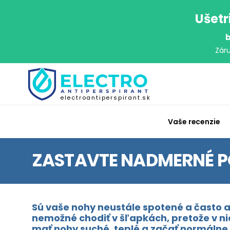
Ušetr
b
Zár
electroantiperspirant.sk
Vaše recenzie
ZASTAVTE NADMERNÉ P
Sú vaše nohy neustále spotené a často a
nemožné chodiť v šľapkách, pretože v ni
mať nohy suché, teplé a začať normálne 