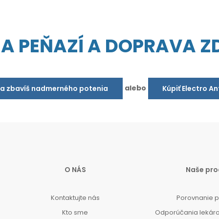
IA PEŇAZÍ A DOPRAVA 
alebo
sa zbavíš nadmerného potenia
Kúpiť Electro A
O NÁS
Naše pro
Kontaktujte nás
Porovnanie 
Kto sme
Odporúčania lekár