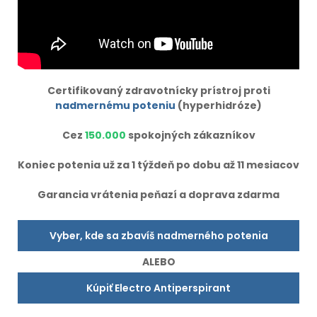
Certifikovaný zdravotnícky prístroj proti
nadmernému poteniu
(hyperhidróze)
Cez
150.000
spokojných zákazníkov
Koniec potenia už za 1 týždeň po dobu až 11 mesiacov
Garancia vrátenia peňazí a doprava zdarma
Vyber, kde sa zbavíš nadmerného potenia
ALEBO
Kúpiť Electro Antiperspirant