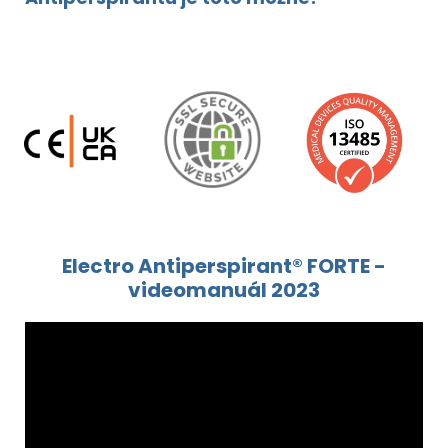
Electro Antiperspirant® FORTE -
videomanuál 2023