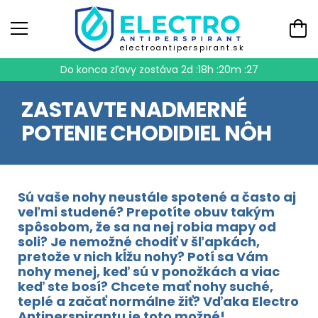
electroantiperspirant.sk
Do konca zľavy zostáva
2d :18h :20m :26
ZASTAVTE NADMERNÉ
POTENIE CHODIDIEL NÔH
Sú vaše nohy neustále spotené a často aj
veľmi studené? Prepotíte obuv takým
spôsobom, že sa na nej robia mapy od
soli? Je nemožné chodiť v šľapkách,
pretože v nich kĺžu nohy? Potí sa Vám
nohy menej, keď sú v ponožkách a viac
keď ste bosí? Chcete mať nohy suché,
teplé a začať normálne žiť? Vďaka Electro
Antiperspirantu je toto možné!