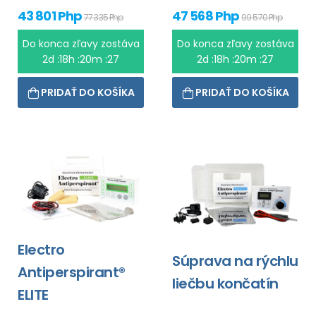
43 801 Php
47 568 Php
77 335 Php
99 570 Php
Do konca zľavy zostáva
Do konca zľavy zostáva
2d :18h :20m :26
2d :18h :20m :26
PRIDAŤ DO KOŠÍKA
PRIDAŤ DO KOŠÍKA
Electro
Súprava na rýchlu
Antiperspirant®
liečbu končatín
ELITE