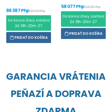
58 077 Php
108 257 Php
86 387 Php
132 679 Php
Do konca zľavy zostáva
Do konca zľavy zostáva
2d :18h :20m :26
2d :18h :20m :26
PRIDAŤ DO KOŠÍKA
PRIDAŤ DO KOŠÍKA
GARANCIA VRÁTENIA
PEŇAZÍ A DOPRAVA
ZDARMA