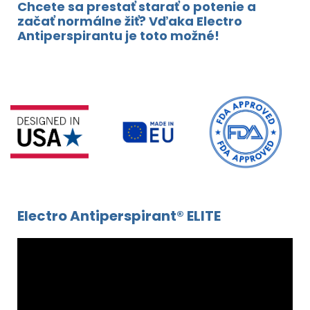
Chcete sa prestať starať o potenie a
začať normálne žiť? Vďaka Electro
Antiperspirantu je toto možné!
Electro Antiperspirant® ELITE