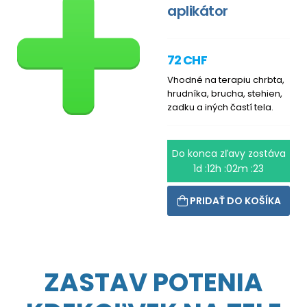
aplikátor
72 CHF
Vhodné na terapiu chrbta,
hrudníka, brucha, stehien,
zadku a iných častí tela.
Do konca zľavy zostáva
1d :12h :02m :23
PRIDAŤ DO KOŠÍKA
ZASTAV POTENIA