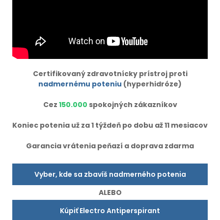
Certifikovaný zdravotnícky prístroj proti
nadmernému poteniu
(hyperhidróze)
Cez
150.000
spokojných zákazníkov
Koniec potenia už za 1 týždeň po dobu až 11 mesiacov
Garancia vrátenia peňazí a doprava zdarma
Vyber, kde sa zbavíš nadmerného potenia
ALEBO
Kúpiť Electro Antiperspirant