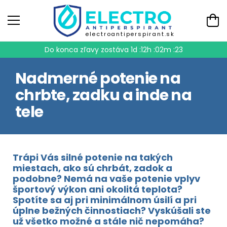
electroantiperspirant.sk
Do konca zľavy zostáva
1d :12h :02m :23
Nadmerné potenie na
chrbte, zadku a inde na
tele
Trápi Vás silné potenie na takých
miestach, ako sú chrbát, zadok a
podobne? Nemá na vaše potenie vplyv
športový výkon ani okolitá teplota?
Spotíte sa aj pri minimálnom úsilí a pri
úplne bežných činnostiach? Vyskúšali ste
už všetko možné a stále nič nepomáha?