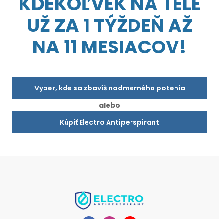
KDEKOĽVEK NA TELE
UŽ ZA 1 TÝŽDEŇ AŽ
NA 11 MESIACOV!
Vyber, kde sa zbavíš nadmerného potenia
alebo
Kúpiť Electro Antiperspirant