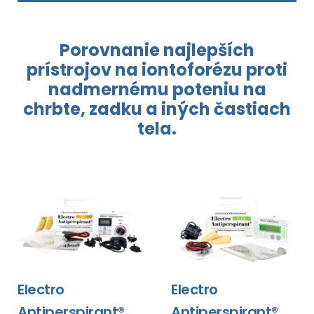
Porovnanie najlepších
prístrojov
na iontoforézu
proti
nadmernému poteniu
na
chrbte,
zadku a iných
častiach
tela.
Electro
Electro
Antiperspirant®
Antiperspirant®