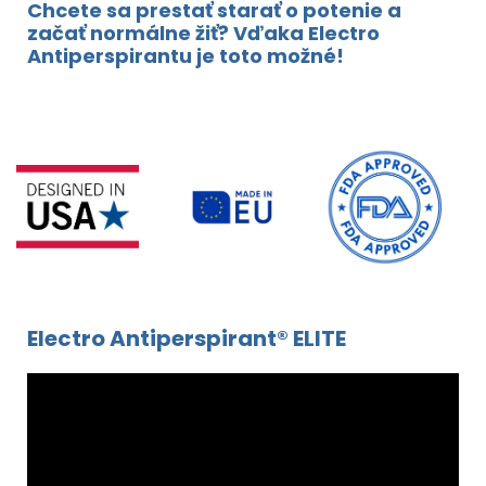
Chcete sa prestať starať o potenie a
začať normálne žiť? Vďaka Electro
Antiperspirantu je toto možné!
Electro Antiperspirant® ELITE