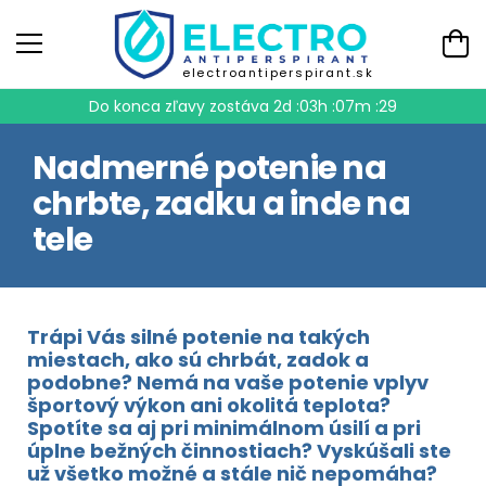
electroantiperspirant.sk
Do konca zľavy zostáva
2d :03h :07m :28
Nadmerné potenie na
chrbte, zadku a inde na
tele
Trápi Vás silné potenie na takých
miestach, ako sú chrbát, zadok a
podobne? Nemá na vaše potenie vplyv
športový výkon ani okolitá teplota?
Spotíte sa aj pri minimálnom úsilí a pri
úplne bežných činnostiach? Vyskúšali ste
už všetko možné a stále nič nepomáha?