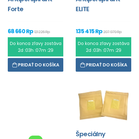
Forte
ELITE
68 660 Rp
135 415 Rp
121 226 Rp
207 979 Rp
Do konca zľavy zostáva
Do konca zľavy zostáva
2d :03h :07m :28
2d :03h :07m :28
PRIDAŤ DO KOŠÍKA
PRIDAŤ DO KOŠÍKA
Špeciálny