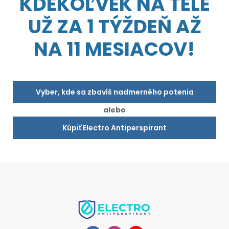
KDEKOĽVEK NA TELE
UŽ ZA 1 TÝŽDEŇ AŽ
NA 11 MESIACOV!
Vyber, kde sa zbavíš nadmerného potenia
alebo
Kúpiť Electro Antiperspirant