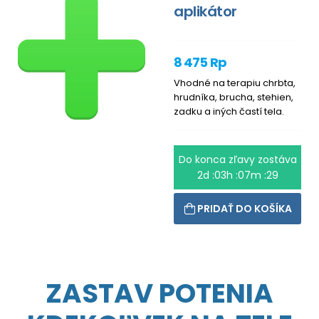
aplikátor
8 475 Rp
Vhodné na terapiu chrbta,
hrudníka, brucha, stehien,
zadku a iných častí tela.
Do konca zľavy zostáva
2d :03h :07m :28
PRIDAŤ DO KOŠÍKA
ZASTAV POTENIA