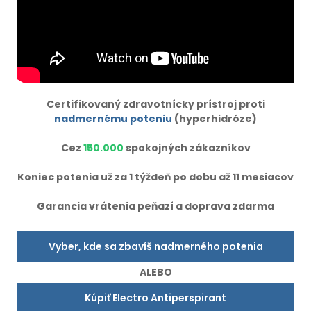
Certifikovaný zdravotnícky prístroj proti
nadmernému poteniu
(hyperhidróze)
Cez
150.000
spokojných zákazníkov
Koniec potenia už za 1 týždeň po dobu až 11 mesiacov
Garancia vrátenia peňazí a doprava zdarma
Vyber, kde sa zbavíš nadmerného potenia
ALEBO
Kúpiť Electro Antiperspirant