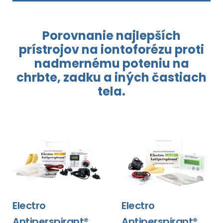
Porovnanie najlepších
prístrojov
na iontoforézu
proti
nadmernému poteniu
na
chrbte,
zadku a iných
častiach
tela.
Electro
Electro
Antiperspirant®
Antiperspirant®