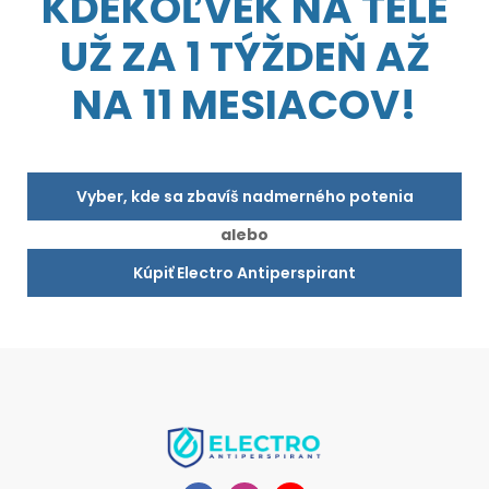
KDEKOĽVEK NA TELE
UŽ ZA 1 TÝŽDEŇ AŽ
NA 11 MESIACOV!
Vyber, kde sa zbavíš nadmerného potenia
alebo
Kúpiť Electro Antiperspirant