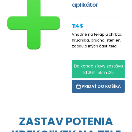
aplikátor
114 $
Vhodné na terapiu chrbta,
hrudníka, brucha, stehien,
zadku a iných častí tela.
Do konca zľavy zostáva
1d :16h :56m :25
PRIDAŤ DO KOŠÍKA
ZASTAV POTENIA