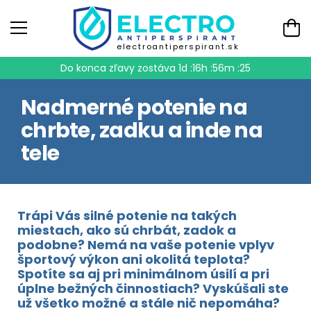
electroantiperspirant.sk
Do konca zľavy zostáva
1d :16h :56m :25
Nadmerné potenie na
chrbte, zadku a inde na
tele
Trápi Vás silné potenie na takých
miestach, ako sú chrbát, zadok a
podobne? Nemá na vaše potenie vplyv
športový výkon ani okolitá teplota?
Spotíte sa aj pri minimálnom úsilí a pri
úplne bežných činnostiach? Vyskúšali ste
už všetko možné a stále nič nepomáha?