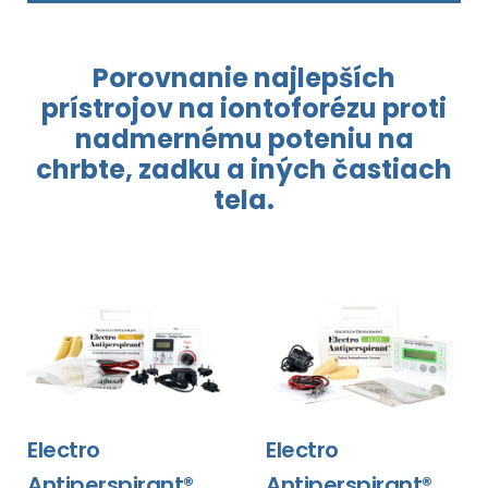
Porovnanie najlepších
prístrojov
na iontoforézu
proti
nadmernému poteniu
na
chrbte,
zadku a iných
častiach
tela.
Electro
Electro
Antiperspirant®
Antiperspirant®