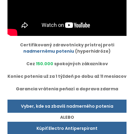
Certifikovaný zdravotnícky prístroj proti
nadmernému poteniu
(hyperhidróze)
Cez
150.000
spokojných zákazníkov
Koniec potenia už za 1 týždeň po dobu až 11 mesiacov
Garancia vrátenia peňazí a doprava zdarma
Vyber, kde sa zbavíš nadmerného potenia
ALEBO
Kúpiť Electro Antiperspirant