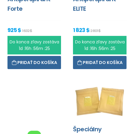
Forte
ELITE
925 $
1 823 $
1 632 $
2 801 $
Do konca zľavy zostáva
Do konca zľavy zostáva
1d :16h :56m :25
1d :16h :56m :25
PRIDAŤ DO KOŠÍKA
PRIDAŤ DO KOŠÍKA
Špeciálny