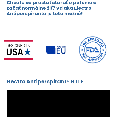
Chcete sa prestať starať o potenie a
začať normálne žiť? Vďaka Electro
Antiperspirantu je toto možné!
Electro Antiperspirant® ELITE