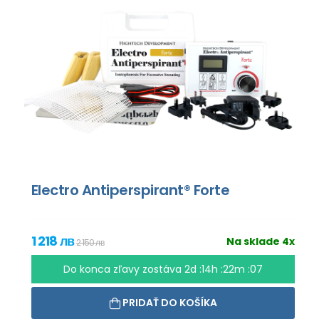
Electro Antiperspirant® Forte
1 218 лв
Na sklade 4x
2 150 лв
Do konca zľavy zostáva
2d :14h :22m :06
PRIDAŤ DO KOŠÍKA