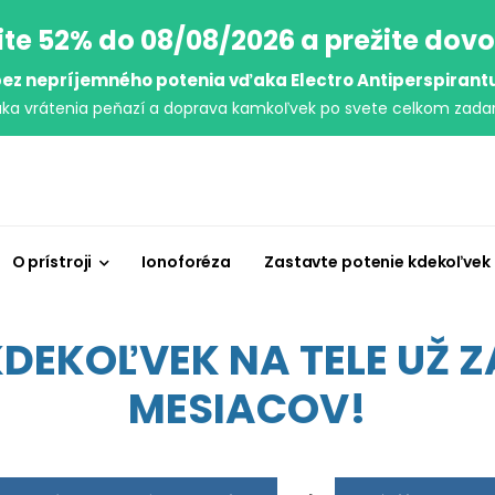
ite 52% do 08/08/2026 a prežite dov
ez nepríjemného potenia vďaka Electro Antiperspirant
uka vrátenia peňazí a doprava kamkoľvek po svete celkom zada
O prístroji
Ionoforéza
Zastavte potenie kdekoľvek
EKOĽVEK NA TELE UŽ ZA
MESIACOV!