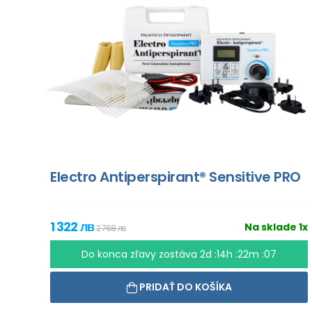
Electro Antiperspirant® Sensitive PRO
1 322 лв
Na sklade 1x
2 768 лв
Do konca zľavy zostáva
2d :14h :22m :06
PRIDAŤ DO KOŠÍKA