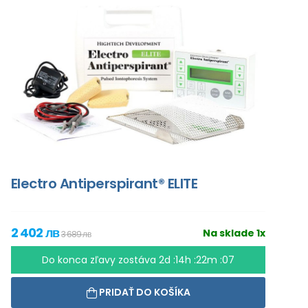
Electro Antiperspirant® ELITE
2 402 лв
Na sklade 1x
3 689 лв
Do konca zľavy zostáva
2d :14h :22m :06
PRIDAŤ DO KOŠÍKA