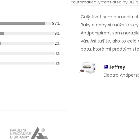
*automatically translated by DEEPL 
Celý život som nemohla cho
87%
Ruky a nohy si môžete skryť,
Antiperspirant som narazil
9%
vás. Asi tušíte, ako to cel
2%
potu, ktoré mi predtým ste
1%
1%
Jeffrey
Electro Antipers