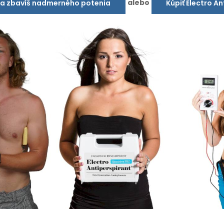
alebo
sa zbavíš nadmerného potenia
Kúpiť Electro A