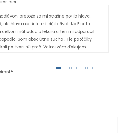
tranlator
*automati
diť von, pretože sa mi strašne potila hlava.
Tent
 ale hlavu nie. A to mi ničilo život. Na Electro
sen.
a celkom náhodou u lekára a ten mi odporučil
é dopadlo. Som absolútne suchá . Tie potôčiky
kali po tvári, sú preč. Veľmi vám ďakujem.
pirant®