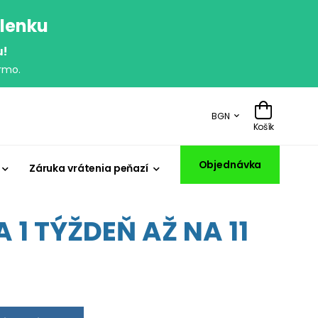
olenku
u!
rmo.
BGN
Košík
Objednávka
Záruka vrátenia peňazí
 1 TÝŽDEŇ AŽ NA 11