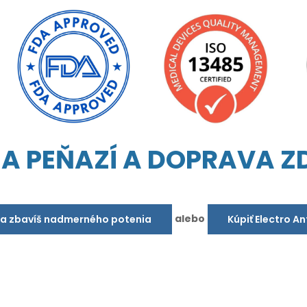
IA PEŇAZÍ A DOPRAVA 
alebo
sa zbavíš nadmerného potenia
Kúpiť Electro A