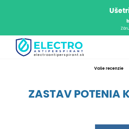
Ušetr
b
Zár
electroantiperspirant.sk
Vaše recenzie
ZASTAV POTENIA KD