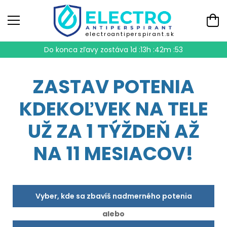
electroantiperspirant.sk
Do konca zľavy zostáva
1d :13h :42m :52
ZASTAV POTENIA
KDEKOĽVEK NA TELE
UŽ ZA 1 TÝŽDEŇ AŽ
NA 11 MESIACOV!
Vyber, kde sa zbavíš nadmerného potenia
alebo