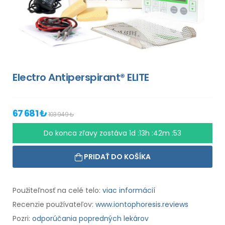
Electro Antiperspirant® ELITE
67 681 ₺
103 949 ₺
Do konca zľavy zostáva
1d :13h :42m :52
PRIDAŤ DO KOŠÍKA
Použiteľnosť na celé telo:
viac informácií
Recenzie používateľov:
www.iontophoresis.reviews
Pozri:
odporúčania popredných lekárov