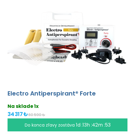
Electro Antiperspirant® Forte
Na sklade 1x
34 317 ₺
60 590 ₺
1d :13h :42m :52
Do konca zľavy zostáva