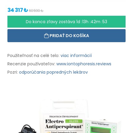
34 317 ₺
60 590 ₺
Do konca zľavy zostáva
1d :13h :42m :52
PRIDAŤ DO KOŠÍKA
Použiteľnosť na celé telo:
viac informácií
Recenzie používateľov:
www.iontophoresis.reviews
Pozri:
odporúčania popredných lekárov