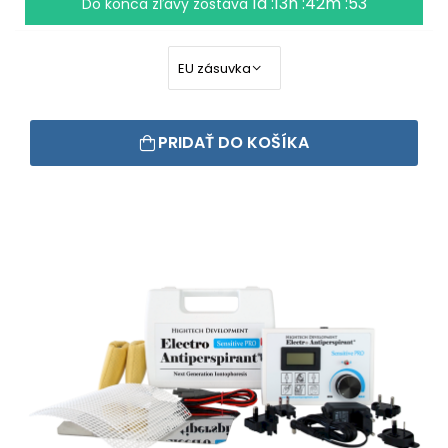
1d :13h :42m :52
Do konca zľavy zostáva
PRIDAŤ DO KOŠÍKA