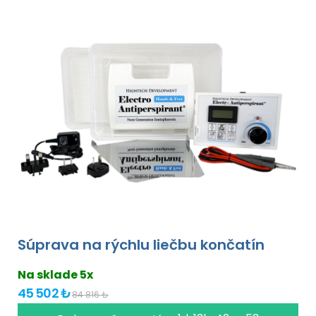
Súprava na rýchlu liečbu končatín
Na sklade 5x
45 502 ₺
84 816 ₺