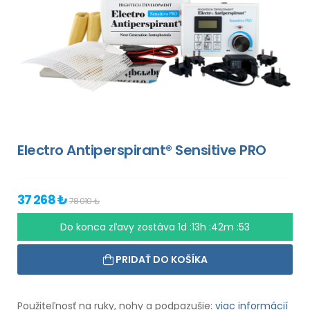
Electro Antiperspirant® Sensitive PRO
37 268 ₺
78 010 ₺
Do konca zľavy zostáva
1d :13h :42m :52
PRIDAŤ DO KOŠÍKA
Použiteľnosť na ruky, nohy a podpazušie:
viac informácií