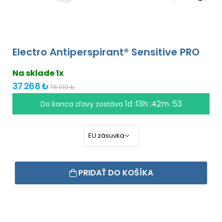
Electro Antiperspirant® Sensitive PRO
Na sklade 1x
37 268 ₺
78 010 ₺
1d :13h :42m :52
Do konca zľavy zostáva
PRIDAŤ DO KOŠÍKA