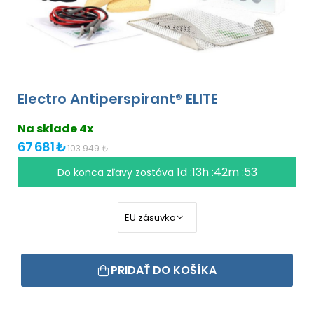
Electro Antiperspirant® ELITE
Na sklade 4x
67 681 ₺
103 949 ₺
1d :13h :42m :52
Do konca zľavy zostáva
PRIDAŤ DO KOŠÍKA