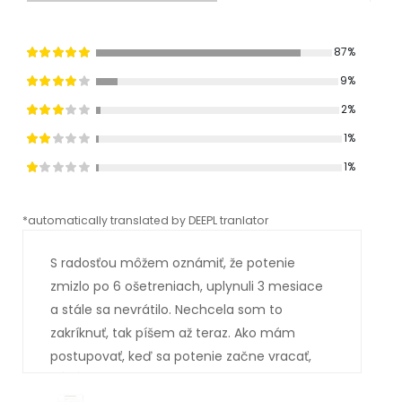
87%
9%
2%
1%
1%
*automatically translated by DEEPL tranlator
*aut
S radosťou môžem oznámiť, že potenie
zmizlo po 6 ošetreniach, uplynuli 3 mesiace
a stále sa nevrátilo. Nechcela som to
zakríknuť, tak píšem až teraz. Ako mám
postupovať, keď sa potenie začne vracať,
ďakujem za odpoveď.