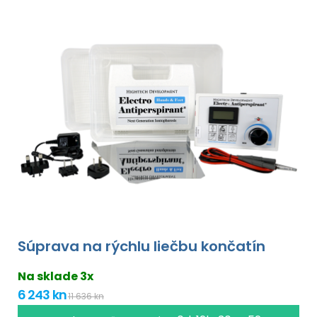
Súprava na rýchlu liečbu končatín
Na sklade 3x
6 243 kn
11 636 kn