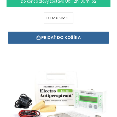
0d :12h :30m :51
Do konca zľavy zostáva
PRIDAŤ DO KOŠÍKA