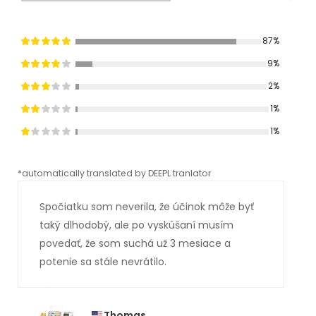
87%
9%
2%
1%
1%
*automatically translated by DEEPL tranlator
*aut
Spočiatku som neverila, že účinok môže byť
taký dlhodobý, ale po vyskúšaní musím
povedať, že som suchá už 3 mesiace a
potenie sa stále nevrátilo.
Thomas