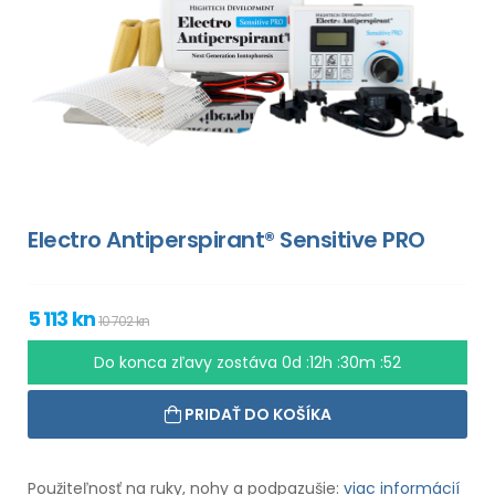
Electro Antiperspirant® Sensitive PRO
5 113 kn
10 702 kn
Do konca zľavy zostáva
0d :12h :30m :51
PRIDAŤ DO KOŠÍKA
Použiteľnosť na ruky, nohy a podpazušie:
viac informácií