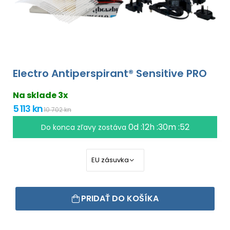
Electro Antiperspirant® Sensitive PRO
Na sklade 3x
5 113 kn
10 702 kn
0d :12h :30m :51
Do konca zľavy zostáva
PRIDAŤ DO KOŠÍKA