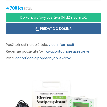
4 708 kn
8 312 kn
Do konca zľavy zostáva
0d :12h :30m :51
PRIDAŤ DO KOŠÍKA
Použiteľnosť na celé telo:
viac informácií
Recenzie používateľov:
www.iontophoresis.reviews
Pozri:
odporúčania popredných lekárov