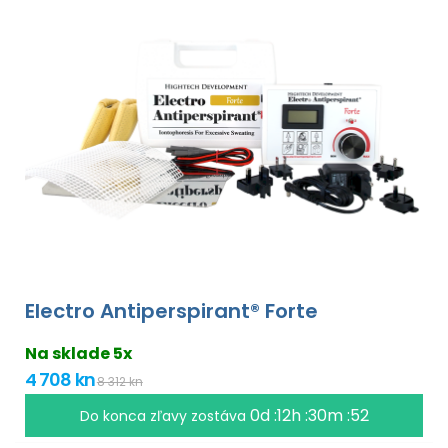
Electro Antiperspirant® Forte
Na sklade 5x
4 708 kn
8 312 kn
0d :12h :30m :51
Do konca zľavy zostáva