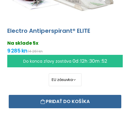
Electro Antiperspirant® ELITE
Na sklade 5x
9 285 kn
14 261 kn
0d :12h :30m :51
Do konca zľavy zostáva
PRIDAŤ DO KOŠÍKA