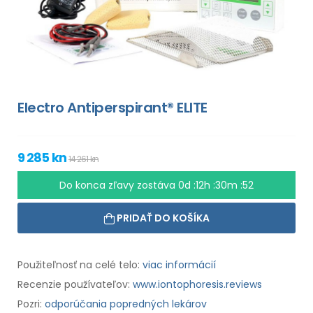
Electro Antiperspirant® ELITE
9 285 kn
14 261 kn
Do konca zľavy zostáva
0d :12h :30m :51
PRIDAŤ DO KOŠÍKA
Použiteľnosť na celé telo:
viac informácií
Recenzie používateľov:
www.iontophoresis.reviews
Pozri:
odporúčania popredných lekárov