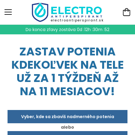
electroantiperspirant.sk
Do konca zľavy zostáva
0d :12h :30m :51
ZASTAV POTENIA
KDEKOĽVEK NA TELE
UŽ ZA 1 TÝŽDEŇ AŽ
NA 11 MESIACOV!
Vyber, kde sa zbavíš nadmerného potenia
alebo