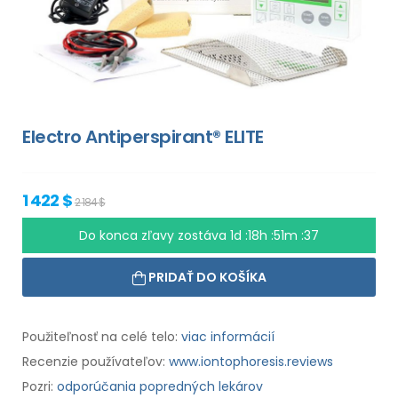
Electro Antiperspirant® ELITE
1 422 $
2 184 $
Do konca zľavy zostáva
1d :18h :51m :36
PRIDAŤ DO KOŠÍKA
Použiteľnosť na celé telo:
viac informácií
Recenzie používateľov:
www.iontophoresis.reviews
Pozri:
odporúčania popredných lekárov