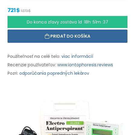
721 $
1 273 $
Do konca zľavy zostáva
1d :18h :51m :36
PRIDAŤ DO KOŠÍKA
Použiteľnosť na celé telo:
viac informácií
Recenzie používateľov:
www.iontophoresis.reviews
Pozri:
odporúčania popredných lekárov