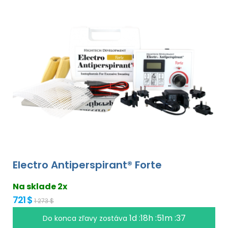
Electro Antiperspirant® Forte
Na sklade 2x
721 $
1 273 $
1d :18h :51m :36
Do konca zľavy zostáva