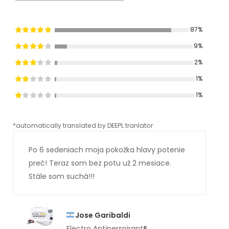
87%
9%
2%
1%
1%
*automatically translated by DEEPL tranlator
*aut
Po 6 sedeniach moja pokožka hlavy potenie
preč! Teraz som bez potu už 2 mesiace.
Stále som suchá!!!
Jose Garibaldi
Electro Antiperspirant®