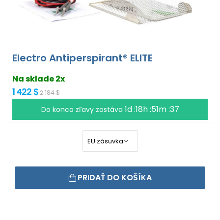
Electro Antiperspirant® ELITE
Na sklade 2x
1 422 $
2 184 $
1d :18h :51m :36
Do konca zľavy zostáva
PRIDAŤ DO KOŠÍKA