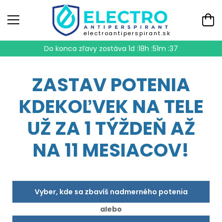
electroantiperspirant.sk
Do konca zľavy zostáva
1d :18h :51m :36
ZASTAV POTENIA
KDEKOĽVEK NA TELE
UŽ ZA 1 TÝŽDEŇ AŽ
NA 11 MESIACOV!
Vyber, kde sa zbavíš nadmerného potenia
alebo