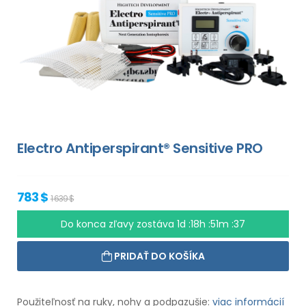
Electro Antiperspirant® Sensitive PRO
783 $
1 639 $
Do konca zľavy zostáva
1d :18h :51m :36
PRIDAŤ DO KOŠÍKA
Použiteľnosť na ruky, nohy a podpazušie:
viac informácií