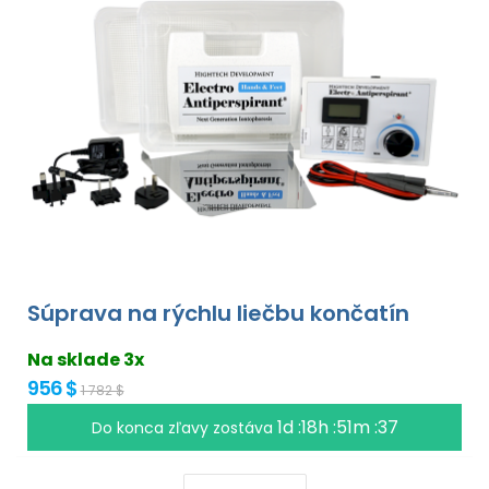
Súprava na rýchlu liečbu končatín
Na sklade 3x
956 $
1 782 $
1d :18h :51m :36
Do konca zľavy zostáva