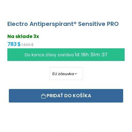
Electro Antiperspirant® Sensitive PRO
Na sklade 3x
783 $
1 639 $
1d :18h :51m :36
Do konca zľavy zostáva
PRIDAŤ DO KOŠÍKA