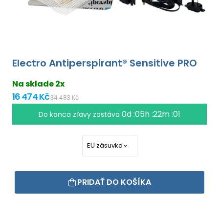
Electro Antiperspirant® Sensitive PRO
Na sklade 2x
16 474 Kč
34 483 Kč
0d :05h :22m :00
Do konca zľavy zostáva
PRIDAŤ DO KOŠÍKA