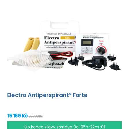
Electro Antiperspirant® Forte
15 169 Kč
26 783 Kč
Do konca zľavy zostáva
0d :05h :22m :00