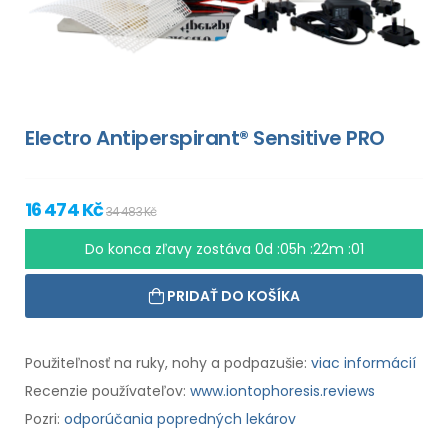
Electro Antiperspirant® Sensitive PRO
16 474 Kč
34 483 Kč
Do konca zľavy zostáva
0d :05h :22m :00
PRIDAŤ DO KOŠÍKA
Použiteľnosť na ruky, nohy a podpazušie:
viac informácií
Recenzie používateľov:
www.iontophoresis.reviews
Pozri:
odporúčania popredných lekárov