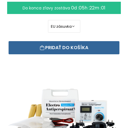
0d :05h :22m :00
Do konca zľavy zostáva
PRIDAŤ DO KOŠÍKA