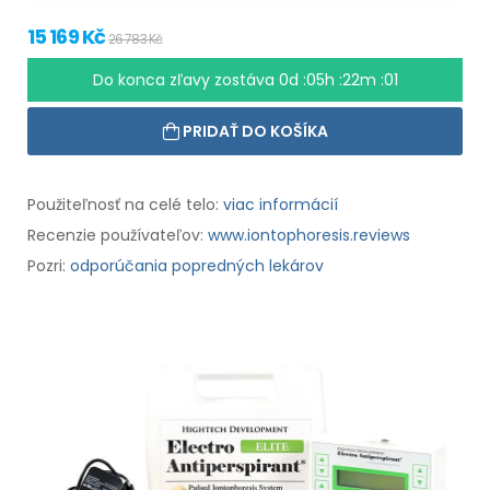
15 169 Kč
26 783 Kč
Do konca zľavy zostáva
0d :05h :22m :00
PRIDAŤ DO KOŠÍKA
Použiteľnosť na celé telo:
viac informácií
Recenzie používateľov:
www.iontophoresis.reviews
Pozri:
odporúčania popredných lekárov