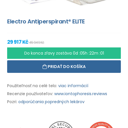
Electro Antiperspirant® ELITE
29 917 Kč
45 949 Kč
Do konca zľavy zostáva
0d :05h :22m :00
PRIDAŤ DO KOŠÍKA
Použiteľnosť na celé telo:
viac informácií
Recenzie používateľov:
www.iontophoresis.reviews
Pozri:
odporúčania popredných lekárov