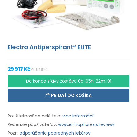
Electro Antiperspirant® ELITE
29 917 Kč
45 949 Kč
Do konca zľavy zostáva
0d :05h :22m :00
PRIDAŤ DO KOŠÍKA
Použiteľnosť na celé telo:
viac informácií
Recenzie používateľov:
www.iontophoresis.reviews
Pozri:
odporúčania popredných lekárov