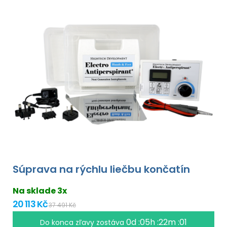
Súprava na rýchlu liečbu končatín
Na sklade 3x
20 113 Kč
37 491 Kč
0d :05h :22m :00
Do konca zľavy zostáva