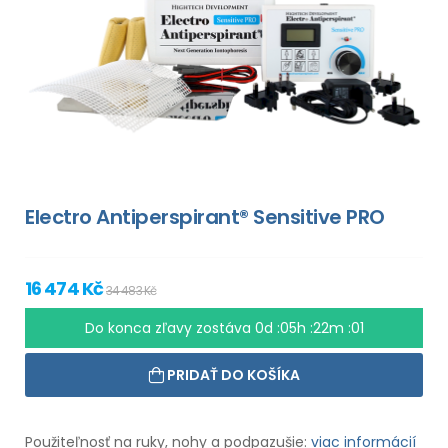
Electro Antiperspirant® Sensitive PRO
16 474 Kč
34 483 Kč
Do konca zľavy zostáva
0d :05h :22m :00
PRIDAŤ DO KOŠÍKA
Použiteľnosť na ruky, nohy a podpazušie:
viac informácií