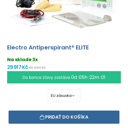
Electro Antiperspirant® ELITE
Na sklade 3x
29 917 Kč
45 949 Kč
0d :05h :22m :00
Do konca zľavy zostáva
PRIDAŤ DO KOŠÍKA