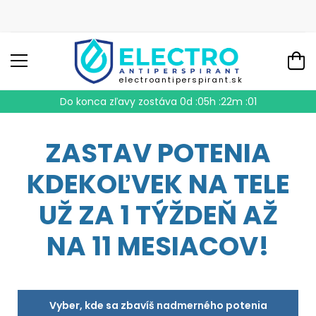
electroantiperspirant.sk
Do konca zľavy zostáva
0d :05h :22m :00
ZASTAV POTENIA
KDEKOĽVEK NA TELE
UŽ ZA 1 TÝŽDEŇ AŽ
NA 11 MESIACOV!
Vyber, kde sa zbavíš nadmerného potenia