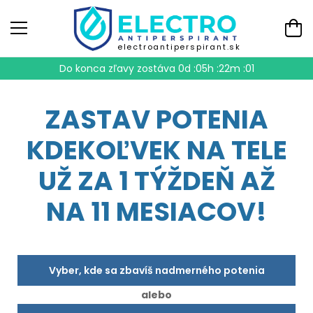
electroantiperspirant.sk
Do konca zľavy zostáva
0d :05h :22m :00
ZASTAV POTENIA
KDEKOĽVEK NA TELE
UŽ ZA 1 TÝŽDEŇ AŽ
NA 11 MESIACOV!
Vyber, kde sa zbavíš nadmerného potenia
alebo