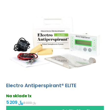
Electro Antiperspirant® ELITE
Na sklade 1x
5 209 ﷼
8 000 ﷼