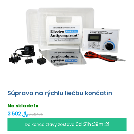
Súprava na rýchlu liečbu končatín
Na sklade 1x
3 502 ﷼
6 527 ﷼
0d :21h :39m :20
Do konca zľavy zostáva