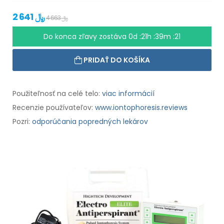
2 641 ﷼
4 663 ﷼
Do konca zľavy zostáva
0d :21h :39m :20
PRIDAŤ DO KOŠÍKA
Použiteľnosť na celé telo:
viac informácií
Recenzie používateľov:
www.iontophoresis.reviews
Pozri:
odporúčania popredných lekárov