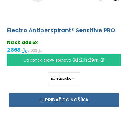
Electro Antiperspirant® Sensitive PRO
Na sklade 5x
2 868 ﷼
6 003 ﷼
0d :21h :39m :20
Do konca zľavy zostáva
PRIDAŤ DO KOŠÍKA