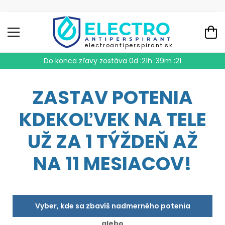
electroantiperspirant.sk
Do konca zľavy zostáva
0d :21h :39m :20
ZASTAV POTENIA
KDEKOĽVEK NA TELE
UŽ ZA 1 TÝŽDEŇ AŽ
NA 11 MESIACOV!
Vyber, kde sa zbavíš nadmerného potenia
alebo