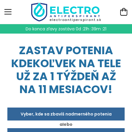
electroantiperspirant.sk
Do konca zľavy zostáva
0d :21h :39m :20
ZASTAV POTENIA
KDEKOĽVEK NA TELE
UŽ ZA 1 TÝŽDEŇ AŽ
NA 11 MESIACOV!
Vyber, kde sa zbavíš nadmerného potenia
alebo