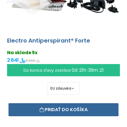
Electro Antiperspirant® Forte
Na sklade 5x
2 641 ﷼
4 663 ﷼
0d :21h :39m :20
Do konca zľavy zostáva
PRIDAŤ DO KOŠÍKA