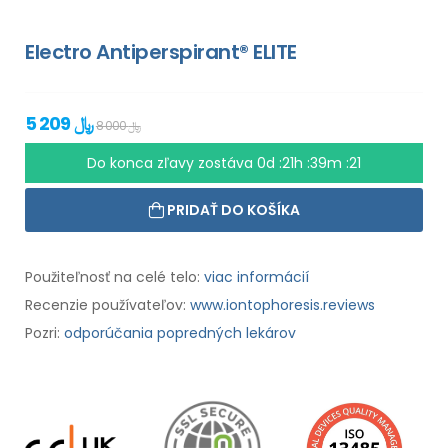
Electro Antiperspirant® ELITE
5 209 ﷼
8 000 ﷼
Do konca zľavy zostáva
0d :21h :39m :20
PRIDAŤ DO KOŠÍKA
Použiteľnosť na celé telo:
viac informácií
Recenzie používateľov:
www.iontophoresis.reviews
Pozri:
odporúčania popredných lekárov