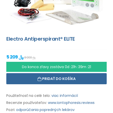
Electro Antiperspirant® ELITE
5 209 ﷼
8 000 ﷼
Do konca zľavy zostáva
0d :21h :39m :20
PRIDAŤ DO KOŠÍKA
Použiteľnosť na celé telo:
viac informácií
Recenzie používateľov:
www.iontophoresis.reviews
Pozri:
odporúčania popredných lekárov