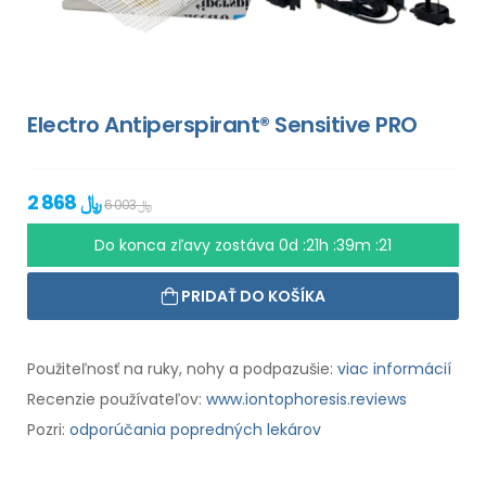
Electro Antiperspirant® Sensitive PRO
2 868 ﷼
6 003 ﷼
Do konca zľavy zostáva
0d :21h :39m :20
PRIDAŤ DO KOŠÍKA
Použiteľnosť na ruky, nohy a podpazušie:
viac informácií
Recenzie používateľov:
www.iontophoresis.reviews
Pozri:
odporúčania popredných lekárov