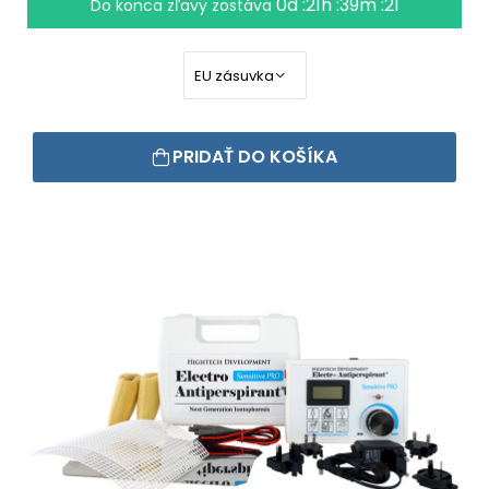
0d :21h :39m :20
Do konca zľavy zostáva
PRIDAŤ DO KOŠÍKA