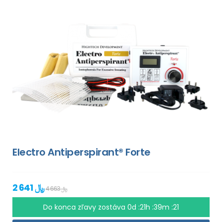
Electro Antiperspirant® Forte
2 641 ﷼
4 663 ﷼
Do konca zľavy zostáva
0d :21h :39m :20