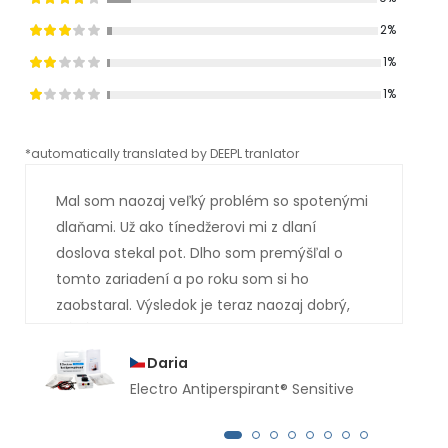
2%
1%
1%
*automatically translated by DEEPL tranlator
*aut
Mal som naozaj veľký problém so spotenými
dlaňami. Už ako tínedžerovi mi z dlaní
doslova stekal pot. Dlho som premýšľal o
tomto zariadení a po roku som si ho
zaobstaral. Výsledok je teraz naozaj dobrý,
mal som si ho kúpiť oveľa skôr. Už niekoľko
mesiacov mi z rúk nekvapne ani kvapka
Daria
potu.
Electro Antiperspirant® Sensitive