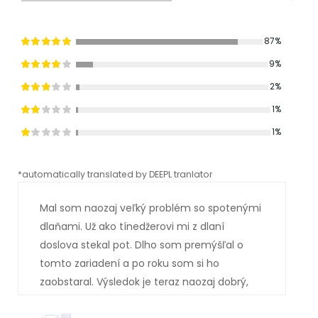
87%
9%
2%
1%
1%
*automatically translated by DEEPL tranlator
*aut
Mal som naozaj veľký problém so spotenými
dlaňami. Už ako tínedžerovi mi z dlaní
doslova stekal pot. Dlho som premýšľal o
tomto zariadení a po roku som si ho
zaobstaral. Výsledok je teraz naozaj dobrý,
mal som si ho kúpiť oveľa skôr. Už niekoľko