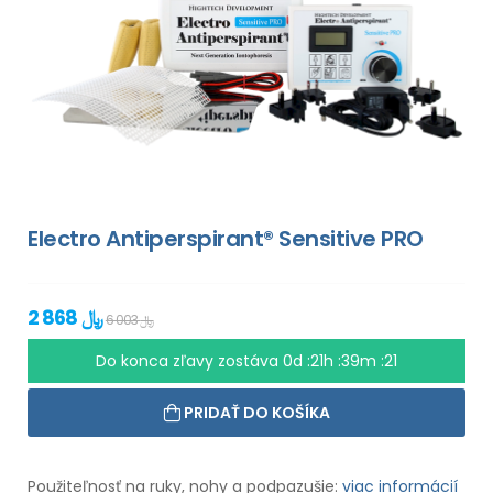
Electro Antiperspirant® Sensitive PRO
2 868 ﷼
6 003 ﷼
Do konca zľavy zostáva
0d :21h :39m :20
PRIDAŤ DO KOŠÍKA
Použiteľnosť na ruky, nohy a podpazušie:
viac informácií