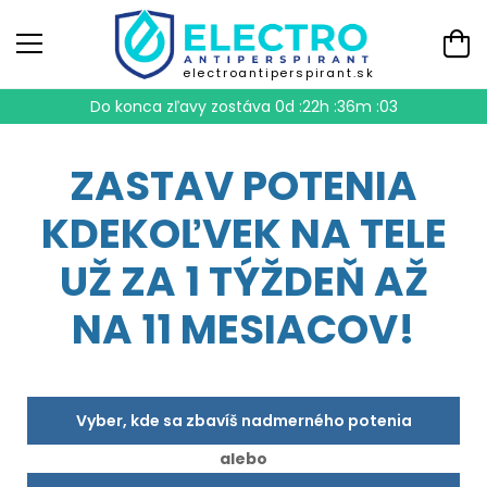
electroantiperspirant.sk
Do konca zľavy zostáva
0d :22h :36m :02
ZASTAV POTENIA
KDEKOĽVEK NA TELE
UŽ ZA 1 TÝŽDEŇ AŽ
NA 11 MESIACOV!
Vyber, kde sa zbavíš nadmerného potenia
alebo