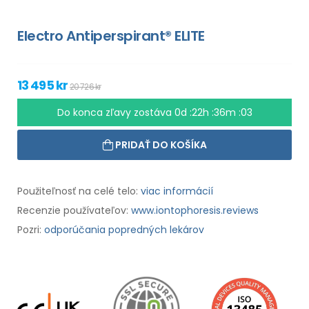
Electro Antiperspirant® ELITE
13 495 kr
20 726 kr
Do konca zľavy zostáva
0d :22h :36m :02
PRIDAŤ DO KOŠÍKA
Použiteľnosť na celé telo:
viac informácií
Recenzie používateľov:
www.iontophoresis.reviews
Pozri:
odporúčania popredných lekárov