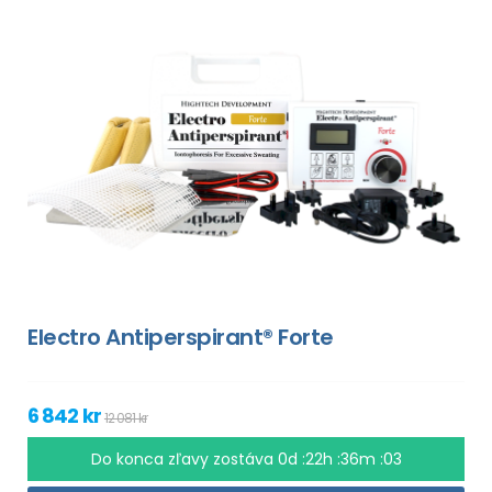
Electro Antiperspirant® Forte
6 842 kr
12 081 kr
Do konca zľavy zostáva
0d :22h :36m :02