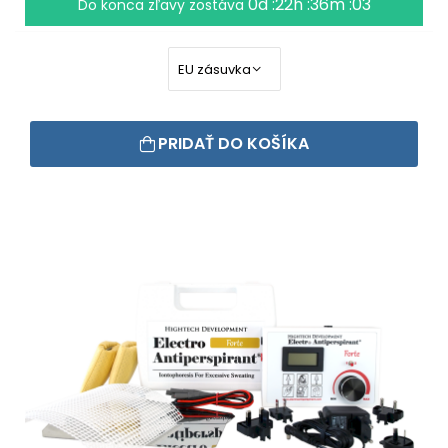
0d :22h :36m :02
Do konca zľavy zostáva
PRIDAŤ DO KOŠÍKA