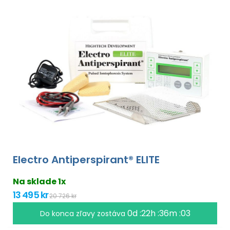
Electro Antiperspirant® ELITE
Na sklade 1x
13 495 kr
20 726 kr
0d :22h :36m :02
Do konca zľavy zostáva