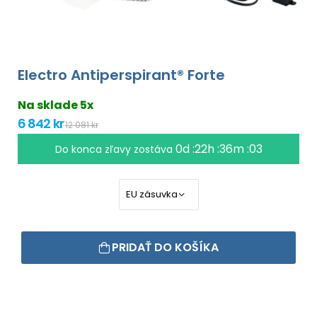
Electro Antiperspirant® Forte
Na sklade 5x
6 842 kr
12 081 kr
0d :22h :36m :02
Do konca zľavy zostáva
PRIDAŤ DO KOŠÍKA