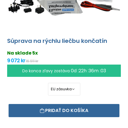
Súprava na rýchlu liečbu končatín
Na sklade 5x
9 072 kr
16 911 kr
0d :22h :36m :02
Do konca zľavy zostáva
PRIDAŤ DO KOŠÍKA