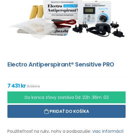
Electro Antiperspirant® Sensitive PRO
7 431 kr
15 554 kr
Do konca zľavy zostáva
0d :22h :36m :02
PRIDAŤ DO KOŠÍKA
Použiteľnosť na ruky, nohy a podpazušie:
viac informácií