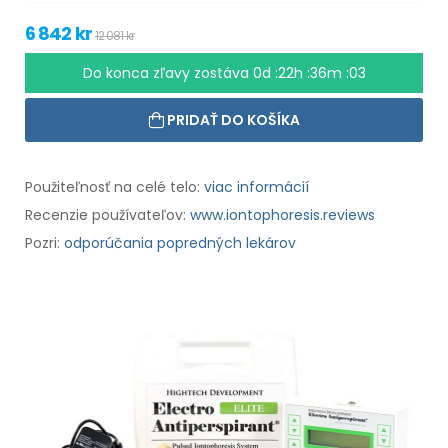
6 842 kr
12 081 kr
Do konca zľavy zostáva
0d :22h :36m :02
PRIDAŤ DO KOŠÍKA
Použiteľnosť na celé telo:
viac informácií
Recenzie používateľov:
www.iontophoresis.reviews
Pozri:
odporúčania popredných lekárov