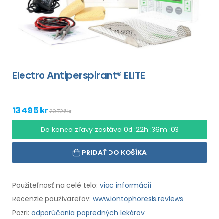
Electro Antiperspirant® ELITE
13 495 kr
20 726 kr
Do konca zľavy zostáva
0d :22h :36m :02
PRIDAŤ DO KOŠÍKA
Použiteľnosť na celé telo:
viac informácií
Recenzie používateľov:
www.iontophoresis.reviews
Pozri:
odporúčania popredných lekárov