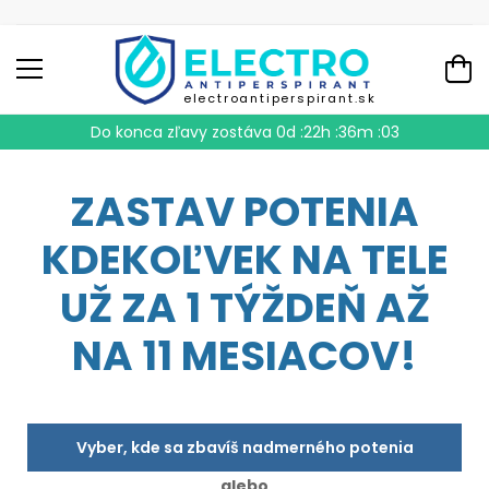
electroantiperspirant.sk
Do konca zľavy zostáva
0d :22h :36m :02
ZASTAV POTENIA
KDEKOĽVEK NA TELE
UŽ ZA 1 TÝŽDEŇ AŽ
NA 11 MESIACOV!
Vyber, kde sa zbavíš nadmerného potenia
alebo