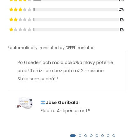
2%
1%
1%
*automatically translated by DEEPL tranlator
*aut
Po 6 sedeniach moja pokožka hlavy potenie
preč! Teraz som bez potu už 2 mesiace.
Stále som suchá!!!
Jose Garibaldi
Electro Antiperspirant®