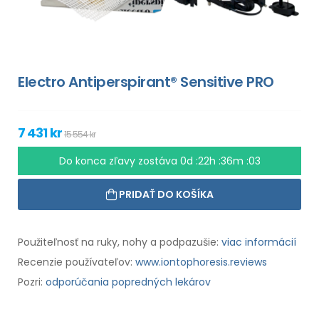
Electro Antiperspirant® Sensitive PRO
7 431 kr
15 554 kr
Do konca zľavy zostáva
0d :22h :36m :02
PRIDAŤ DO KOŠÍKA
Použiteľnosť na ruky, nohy a podpazušie:
viac informácií
Recenzie používateľov:
www.iontophoresis.reviews
Pozri:
odporúčania popredných lekárov