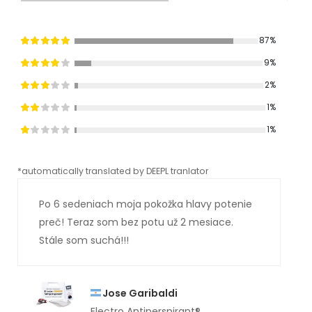
87%
9%
2%
1%
1%
*automatically translated by DEEPL tranlator
*aut
Po 6 sedeniach moja pokožka hlavy potenie
preč! Teraz som bez potu už 2 mesiace.
Stále som suchá!!!
Jose Garibaldi
Electro Antiperspirant®