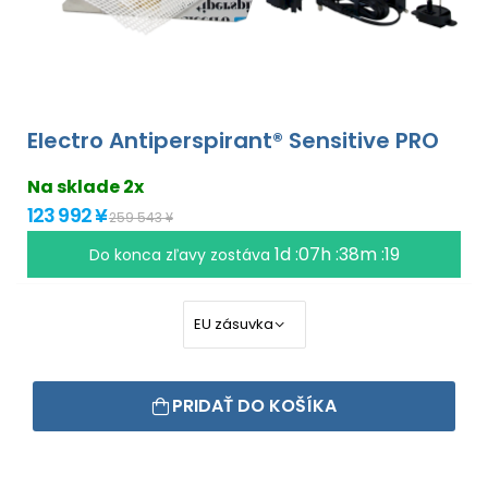
Electro Antiperspirant® Sensitive PRO
Na sklade 2x
123 992 ¥
259 543 ¥
1d :07h :38m :18
Do konca zľavy zostáva
PRIDAŤ DO KOŠÍKA