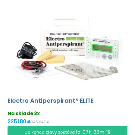
Electro Antiperspirant® ELITE
Na sklade 3x
225 180 ¥
345 847 ¥
1d :07h :38m :18
Do konca zľavy zostáva