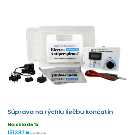
Súprava na rýchlu liečbu končatín
Na sklade 1x
151 387 ¥
282 188 ¥