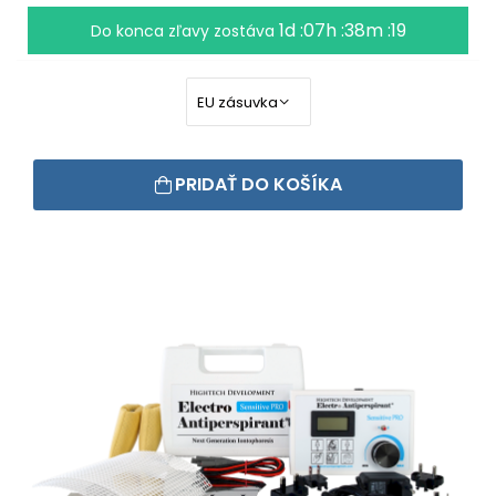
1d :07h :38m :18
Do konca zľavy zostáva
PRIDAŤ DO KOŠÍKA