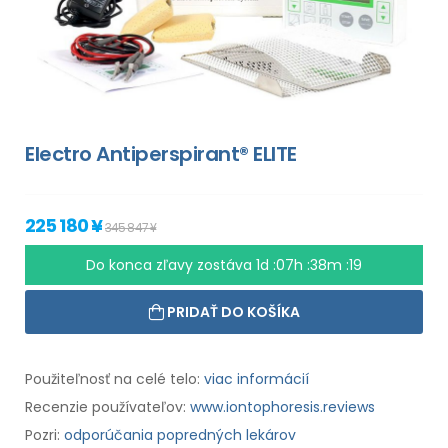
Electro Antiperspirant® ELITE
225 180 ¥
345 847 ¥
Do konca zľavy zostáva
1d :07h :38m :18
PRIDAŤ DO KOŠÍKA
Použiteľnosť na celé telo:
viac informácií
Recenzie používateľov:
www.iontophoresis.reviews
Pozri:
odporúčania popredných lekárov