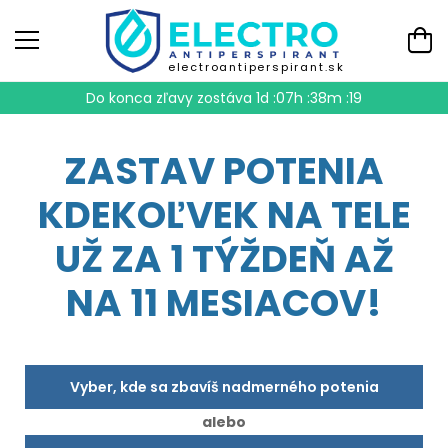
electroantiperspirant.sk
Do konca zľavy zostáva
1d :07h :38m :18
ZASTAV POTENIA
KDEKOĽVEK NA TELE
UŽ ZA 1 TÝŽDEŇ AŽ
NA 11 MESIACOV!
Vyber, kde sa zbavíš nadmerného potenia
alebo