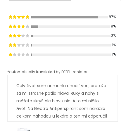
87%
9%
2%
1%
1%
*automatically translated by DEEPL tranlator
*aut
Celý život som nemohla chodiť von, pretože
sa mi strašne potila hlava. Ruky a nohy si
môžete skryť, ale hlavu nie. A to mi ničilo
život. Na Electro Antiperspirant som narazila
celkom náhodou u lekára a ten mi odporučil
vás. Asi tušíte, ako to celé dopadlo. Som