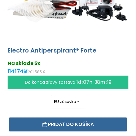
Electro Antiperspirant® Forte
Na sklade 5x
114 174 ¥
201 585 ¥
1d :07h :38m :18
Do konca zľavy zostáva
PRIDAŤ DO KOŠÍKA