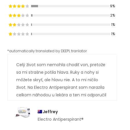
9%
2%
1%
1%
*automatically translated by DEEPL tranlator
*aut
Celý život som nemohla chodiť von, pretože
sa mi strašne potila hlava. Ruky a nohy si
môžete skryť, ale hlavu nie. A to mi ničilo
život. Na Electro Antiperspirant som narazila
celkom náhodou u lekára a ten mi odporučil
vás. Asi tušíte, ako to celé dopadlo. Som
absolútne suchá . Tie potôčiky potu, ktoré mi
Jeffrey
predtým stekali po tvári, sú preč. Veľmi vám
Electro Antiperspirant®
ďakujem.