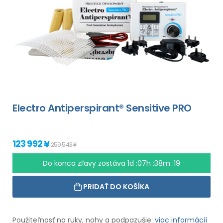
Electro Antiperspirant® Sensitive PRO
123 992 ¥
259 543 ¥
Do konca zľavy zostáva
1d :07h :38m :18
PRIDAŤ DO KOŠÍKA
Použiteľnosť na ruky, nohy a podpazušie:
viac informácií