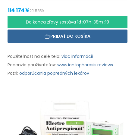
114 174 ¥
201 585 ¥
Do konca zľavy zostáva
1d :07h :38m :18
PRIDAŤ DO KOŠÍKA
Použiteľnosť na celé telo:
viac informácií
Recenzie používateľov:
www.iontophoresis.reviews
Pozri:
odporúčania popredných lekárov