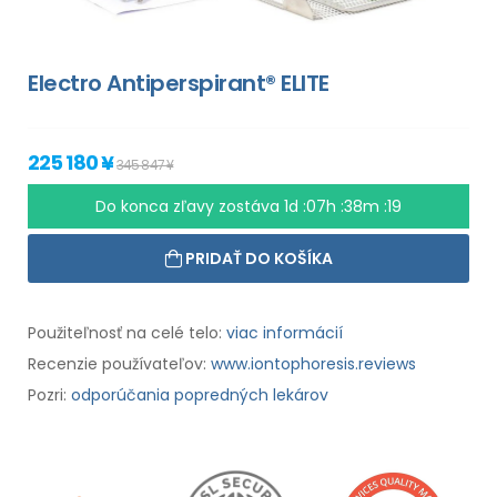
Electro Antiperspirant® ELITE
225 180 ¥
345 847 ¥
Do konca zľavy zostáva
1d :07h :38m :18
PRIDAŤ DO KOŠÍKA
Použiteľnosť na celé telo:
viac informácií
Recenzie používateľov:
www.iontophoresis.reviews
Pozri:
odporúčania popredných lekárov