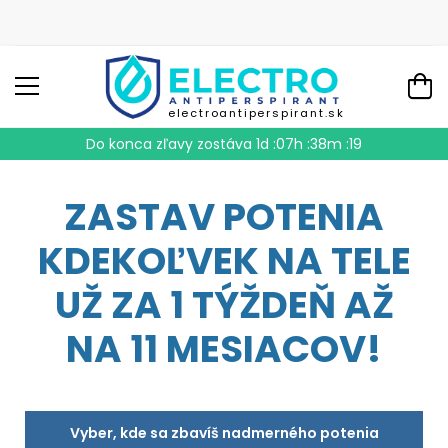
electroantiperspirant.sk
Do konca zľavy zostáva
1d :07h :38m :18
ZASTAV POTENIA
KDEKOĽVEK NA TELE
UŽ ZA 1 TÝŽDEŇ AŽ
NA 11 MESIACOV!
Vyber, kde sa zbavíš nadmerného potenia