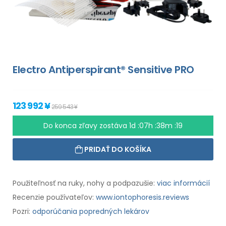
Electro Antiperspirant® Sensitive PRO
123 992 ¥
259 543 ¥
Do konca zľavy zostáva
1d :07h :38m :18
PRIDAŤ DO KOŠÍKA
Použiteľnosť na ruky, nohy a podpazušie:
viac informácií
Recenzie používateľov:
www.iontophoresis.reviews
Pozri:
odporúčania popredných lekárov