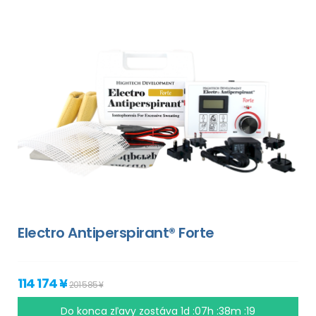
Electro Antiperspirant® Forte
114 174 ¥
201 585 ¥
Do konca zľavy zostáva
1d :07h :38m :18