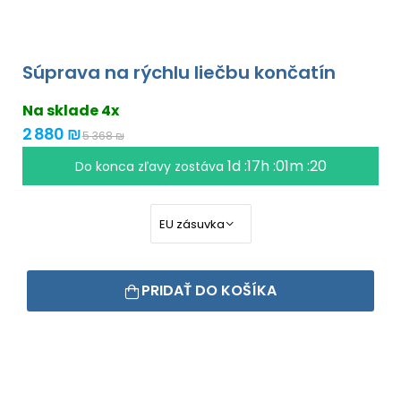
Súprava na rýchlu liečbu končatín
Na sklade 4x
2 880 ₪
5 368 ₪
1d :17h :01m :18
Do konca zľavy zostáva
PRIDAŤ DO KOŠÍKA