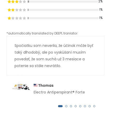
2%
1%
1%
*automatically translated by DEEPL tranlator
*aut
Spočiatku som neverila, že účinok môže byť
taký dlhodobý, ale po vyskúšaní musím
povedať, že som suchá už 3 mesiace a
potenie sa stále nevrátilo.
Thomas
Electro Antiperspirant® Forte