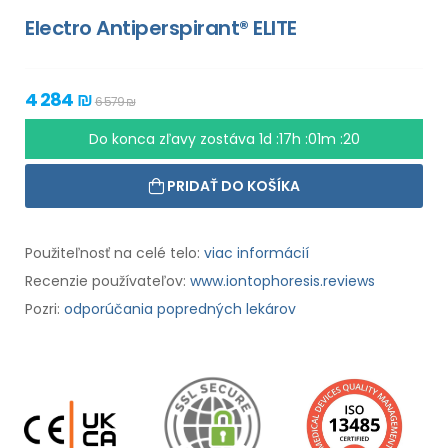
Electro Antiperspirant® ELITE
4 284 ₪
6 579 ₪
Do konca zľavy zostáva
1d :17h :01m :18
PRIDAŤ DO KOŠÍKA
Použiteľnosť na celé telo:
viac informácií
Recenzie používateľov:
www.iontophoresis.reviews
Pozri:
odporúčania popredných lekárov