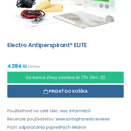
Electro Antiperspirant® ELITE
4 284 ₪
6 579 ₪
Do konca zľavy zostáva
1d :17h :01m :18
PRIDAŤ DO KOŠÍKA
Použiteľnosť na celé telo:
viac informácií
Recenzie používateľov:
www.iontophoresis.reviews
Pozri:
odporúčania popredných lekárov