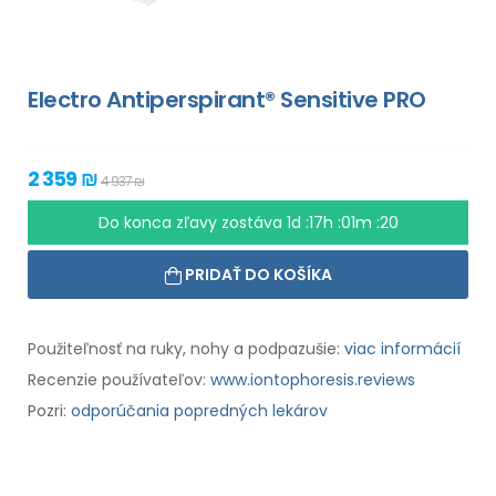
Electro Antiperspirant® Sensitive PRO
2 359 ₪
4 937 ₪
Do konca zľavy zostáva
1d :17h :01m :18
PRIDAŤ DO KOŠÍKA
Použiteľnosť na ruky, nohy a podpazušie:
viac informácií
Recenzie používateľov:
www.iontophoresis.reviews
Pozri:
odporúčania popredných lekárov