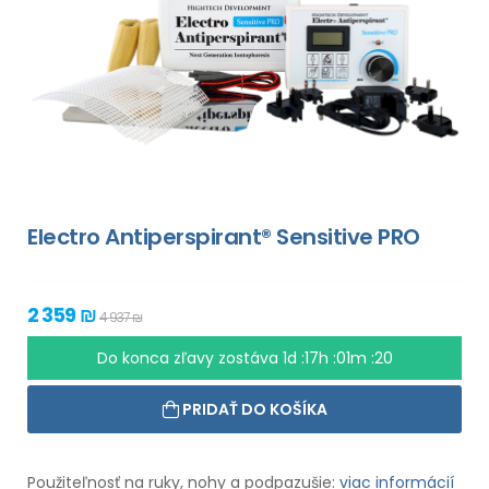
Electro Antiperspirant® Sensitive PRO
2 359 ₪
4 937 ₪
Do konca zľavy zostáva
1d :17h :01m :18
PRIDAŤ DO KOŠÍKA
Použiteľnosť na ruky, nohy a podpazušie:
viac informácií