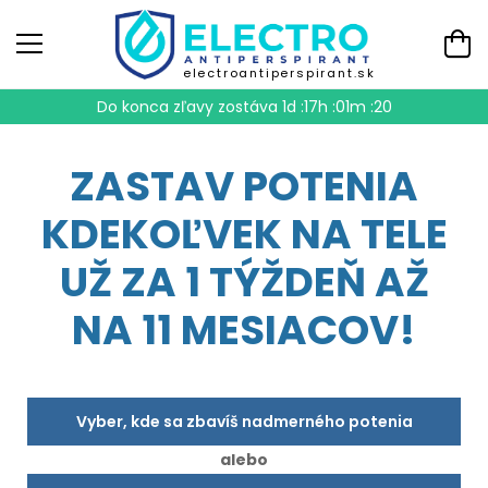
electroantiperspirant.sk
Do konca zľavy zostáva
1d :17h :01m :18
ZASTAV POTENIA
KDEKOĽVEK NA TELE
UŽ ZA 1 TÝŽDEŇ AŽ
NA 11 MESIACOV!
Vyber, kde sa zbavíš nadmerného potenia
alebo