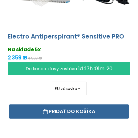
Electro Antiperspirant® Sensitive PRO
Na sklade 5x
2 359 ₪
4 937 ₪
1d :17h :01m :18
Do konca zľavy zostáva
PRIDAŤ DO KOŠÍKA