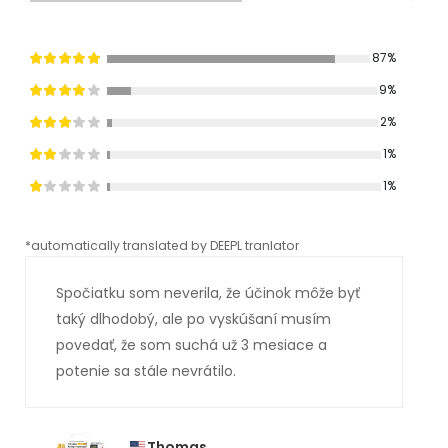
87%
9%
2%
1%
1%
*automatically translated by DEEPL tranlator
*aut
Spočiatku som neverila, že účinok môže byť
taký dlhodobý, ale po vyskúšaní musím
povedať, že som suchá už 3 mesiace a
potenie sa stále nevrátilo.
Thomas