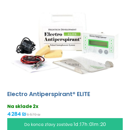
Electro Antiperspirant® ELITE
Na sklade 2x
4 284 ₪
6 579 ₪
1d :17h :01m :18
Do konca zľavy zostáva