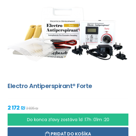
Electro Antiperspirant® Forte
2 172 ₪
3 835 ₪
Do konca zľavy zostáva
1d :17h :01m :18
PRIDAŤ DO KOŠÍKA