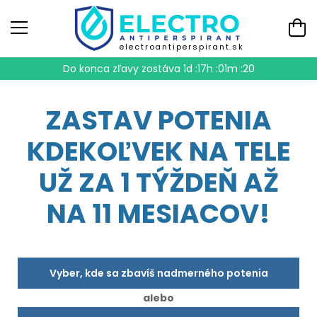
electroantiperspirant.sk
Do konca zľavy zostáva
1d :17h :01m :18
ZASTAV POTENIA
KDEKOĽVEK NA TELE
UŽ ZA 1 TÝŽDEŇ AŽ
NA 11 MESIACOV!
Vyber, kde sa zbavíš nadmerného potenia
alebo