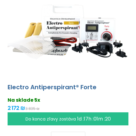
Electro Antiperspirant® Forte
Na sklade 5x
2 172 ₪
3 835 ₪
1d :17h :01m :18
Do konca zľavy zostáva