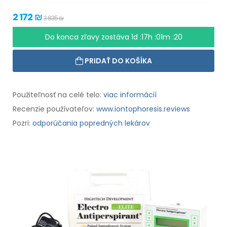
2 172 ₪
3 835 ₪
Do konca zľavy zostáva
1d :17h :01m :18
PRIDAŤ DO KOŠÍKA
Použiteľnosť na celé telo:
viac informácií
Recenzie používateľov:
www.iontophoresis.reviews
Pozri:
odporúčania popredných lekárov